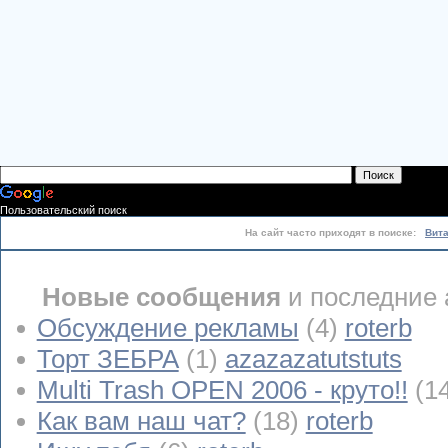
Пользовательский поиск
На сайт часто приходят в поиске:
Вит
Новые сообщения
и последние 
Обсуждение рекламы
(4)
roterb
Торт ЗЕБРА
(1)
azazazatutstuts
Multi Trash OPEN 2006 - круто!!
(1
Как вам наш чат?
(18)
roterb