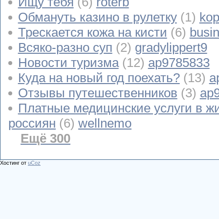
Ищу тебя
(6)
roterb
Обмануть казино в рулетку
(1)
kop
Трескается кожа на кисти
(6)
busi
Всяко-разно суп
(2)
gradylippert9
Новости туризма
(12)
ap9785833
Куда на новый год поехать?
(13)
a
Отзывы путешественников
(3)
ap
Платные медицинские услуги в ж
россиян
(6)
wellnemo
Ещё 300
Хостинг от
uCoz