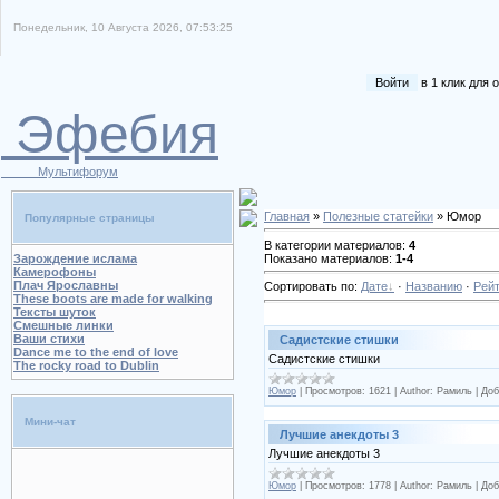
Понедельник, 10 Августа 2026, 07:53:25
Войти
в 1 клик для
Эфебия
Мультифорум
Главная
»
Полезные статейки
» Юмор
Популярные страницы
В категории материалов:
4
Показано материалов:
1-4
Зарождение ислама
Камерофоны
Плач Ярославны
Сортировать по:
Дате
·
Названию
·
Рейт
These boots are made for walking
Тексты шуток
Смешные линки
Ваши стихи
Садистские стишки
Dance me to the end of love
Садистские стишки
The rocky road to Dublin
Юмор
|
Просмотров:
1621
|
Author:
Рамиль
|
Доб
Мини-чат
Лучшие анекдоты 3
Лучшие анекдоты 3
Юмор
|
Просмотров:
1778
|
Author:
Рамиль
|
Доб