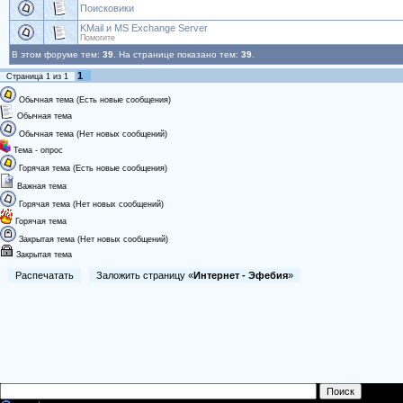
Поисковики
KMail и MS Exchange Server
Помогите
В этом форуме тем:
39
. На странице показано тем:
39
.
1
Страница
1
из
1
Обычная тема (Есть новые сообщения)
Обычная тема
Обычная тема (Нет новых сообщений)
Тема - опрос
Горячая тема (Есть новые сообщения)
Важная тема
Горячая тема (Нет новых сообщений)
Горячая тема
Закрытая тема (Нет новых сообщений)
Закрытая тема
Распечатать
Заложить страницу «
Интернет - Эфебия
»