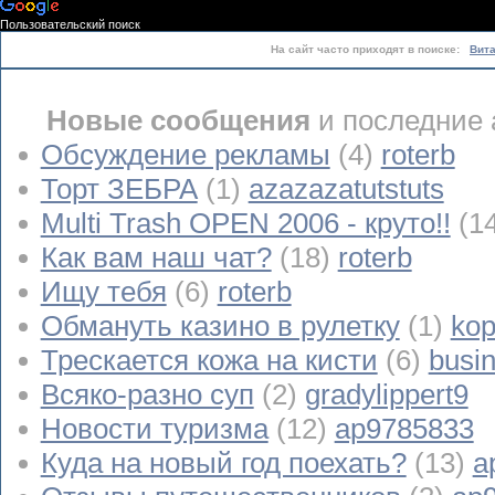
Пользовательский поиск
На сайт часто приходят в поиске:
Вит
Новые сообщения
и последние 
Обсуждение рекламы
(4)
roterb
Торт ЗЕБРА
(1)
azazazatutstuts
Multi Trash OPEN 2006 - круто!!
(1
Как вам наш чат?
(18)
roterb
Ищу тебя
(6)
roterb
Обмануть казино в рулетку
(1)
kop
Трескается кожа на кисти
(6)
busi
Всяко-разно суп
(2)
gradylippert9
Новости туризма
(12)
ap9785833
Куда на новый год поехать?
(13)
a