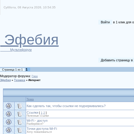
Суббота, 08 Августа 2026, 10:54:35
Войти
в 1 клик для
Эфебия
Мультифорум
Добавить страницу в
1
Страница
1
из
1
Модератор форума:
Глюк
Эфебия
»
Техника
»
Интернет
Тема
Как сделать так, чтобы ссылки не подчеркивались?
Ссылки
[
1
2
]
Полезные ссылки
Wi-Fi - доступ
Разберёмся?
Точки доступа Wi-Fi
Хочу пожаловаться