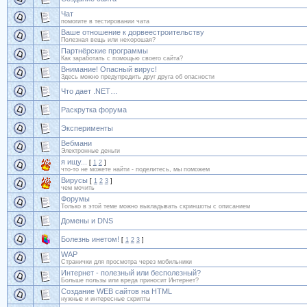
Чат
помогите в тестировании чата
Ваше отношение к дорвеестроительству
Полезная вещь или нехорошая?
Партнёрские программы
Как заработать с помощью своего сайта?
Внимание! Опасный вирус!
Здесь можно предупредить друг друга об опасности
Что дает .NET…
Раскрутка форума
Эксперименты
Вебмани
Электронные деньги
я ищу...
[
1
2
]
что-то не можете найти - поделитесь, мы поможем
Вирусы
[
1
2
3
]
чем мочить
Форумы
Только в этой теме можно выкладывать скриншоты с описанием
Домены и DNS
Болезнь инетом!
[
1
2
3
]
WAP
Странички для просмотра через мобильники
Интернет - полезный или бесполезный?
Больше пользы или вреда приносит Интернет?
Создание WEB сайтов на HTML
нужные и интересные скрипты