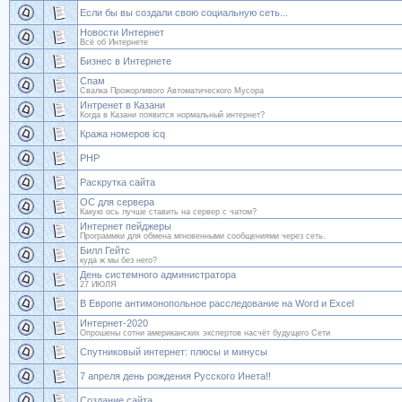
Если бы вы создали свою социальную сеть...
Новости Интернет
Всё об Интернете
Бизнес в Интернете
Спам
Свалка Прожорливого Автоматического Мусора
Интренет в Казани
Когда в Казани появится нормальный интернет?
Кража номеров icq
PHP
Раскрутка сайта
ОС для сервера
Какую ось лучше ставить на сервер с чатом?
Интернет пейджеры
Программки для обмена мгновенными сообщениями через сеть.
Билл Гейтс
куда ж мы без него?
День системного администратора
27 ИЮЛЯ
В Европе антимонопольное расследование на Word и Excel
Интернет-2020
Опрошены сотни американских экспертов насчёт будущего Сети
Спутниковый интернет: плюсы и минусы
7 апреля день рождения Русского Инета!!
Создание сайта