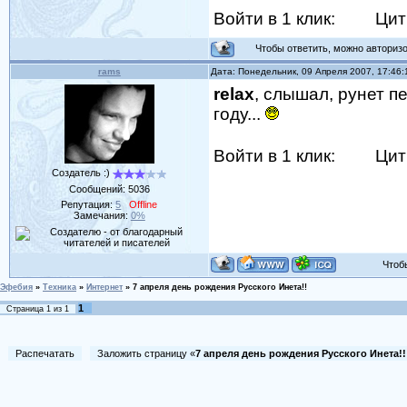
Войти в 1 клик:
Цит
Чтобы ответить, можно авторизов
rams
Дата: Понедельник, 09 Апреля 2007, 17:46
relax
, слышал, рунет п
году...
Войти в 1 клик:
Цит
Создатель :)
Сообщений:
5036
Репутация:
5
Offline
Замечания:
0%
Чтобы 
Эфебия
»
Техника
»
Интернет
»
7 апреля день рождения Русского Инета!!
1
Страница
1
из
1
Распечатать
Заложить страницу «
7 апреля день рождения Русского Инета!!