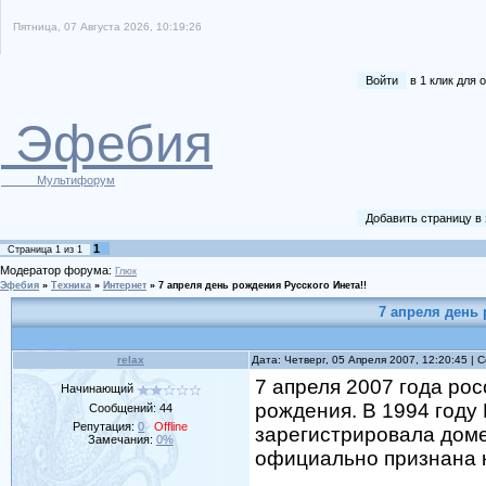
Пятница, 07 Августа 2026, 10:19:26
Войти
в 1 клик для
Эфебия
Мультифорум
Добавить страницу в
1
Страница
1
из
1
Модератор форума:
Глюк
Эфебия
»
Техника
»
Интернет
»
7 апреля день рождения Русского Инета!!
7 апреля день 
relax
Дата: Четверг, 05 Апреля 2007, 12:20:45 |
7 апреля 2007 года рос
Начинающий
рождения. В 1994 году
Сообщений:
44
Репутация:
0
Offline
зарегистрировала доме
Замечания:
0%
официально признана к