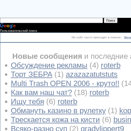
Пользовательский поиск
На сайт часто приходят в поиске:
Вит
Новые сообщения
и последние 
Обсуждение рекламы
(4)
roterb
Торт ЗЕБРА
(1)
azazazatutstuts
Multi Trash OPEN 2006 - круто!!
(1
Как вам наш чат?
(18)
roterb
Ищу тебя
(6)
roterb
Обмануть казино в рулетку
(1)
kop
Трескается кожа на кисти
(6)
busi
Всяко-разно суп
(2)
gradylippert9