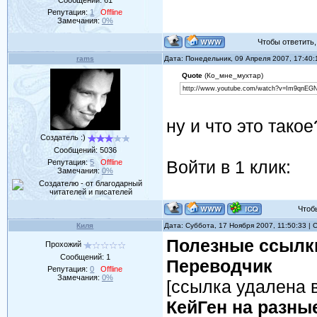
Репутация:
1
Offline
Замечания:
0%
Чтобы ответить, 
rams
Дата: Понедельник, 09 Апреля 2007, 17:40
Quote
(Ко_мне_мухтар)
http://www.youtube.com/watch?v=Im9qnEG
ну и что это такое
Создатель :)
Сообщений:
5036
Войти в 1 клик:
Репутация:
5
Offline
Замечания:
0%
Чтобы 
Киля
Дата: Суббота, 17 Ноября 2007, 11:50:33 |
Полезные ссылки
Прохожий
Сообщений:
1
Переводчик
Репутация:
0
Offline
Замечания:
0%
[ссылка удалена в
КейГен на разны