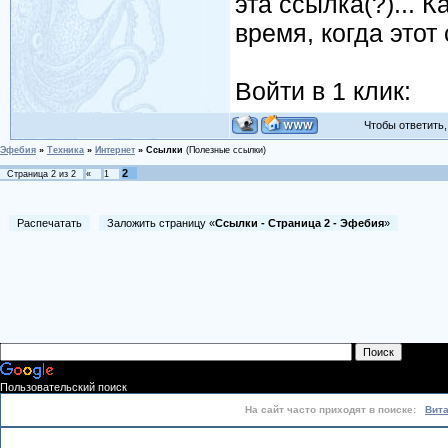
эта ссылка(?)... 
время, когда этот 
Войти в 1 клик:
Чтобы ответить, 
Эфебия
»
Техника
»
Интернет
»
Ссылки
(Полезные ссылки)
2
Страница
2
из
2
«
1
Распечатать
Заложить страницу «
Ссылки - Страница 2 - Эфебия
»
Пользовательский поиск
На сайт часто приходят в поиске:
Вит