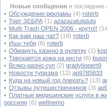
Новые сообщения
и последние 
Обсуждение рекламы
(4)
roterb
Торт ЗЕБРА
(1)
azazazatutstuts
Multi Trash OPEN 2006 - круто!!
(1
Как вам наш чат?
(18)
roterb
Ищу тебя
(6)
roterb
Обмануть казино в рулетку
(1)
kop
Трескается кожа на кисти
(6)
busi
Всяко-разно суп
(2)
gradylippert9
Новости туризма
(12)
ap9785833
Куда на новый год поехать?
(13)
a
Отзывы путешественников
(3)
ap
Платные медицинские услуги в ж
россиян
(6)
wellnemo