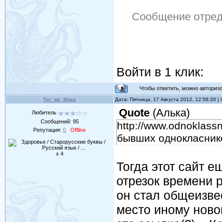
Сообщение отре
Войти в 1 клик:
Чтобы ответить, можно авторизов
Тот_же_Илья
Дата: Пятница, 17 Августа 2012, 12:56:20 
Quote
(
Алька
)
Любитель
Сообщений:
95
http://www.odnoklass
Репутация:
0
Offline
бывших однокласников
x 4
Тогда этот сайт е
отрезок времени р
он стал общеизве
место иному новом