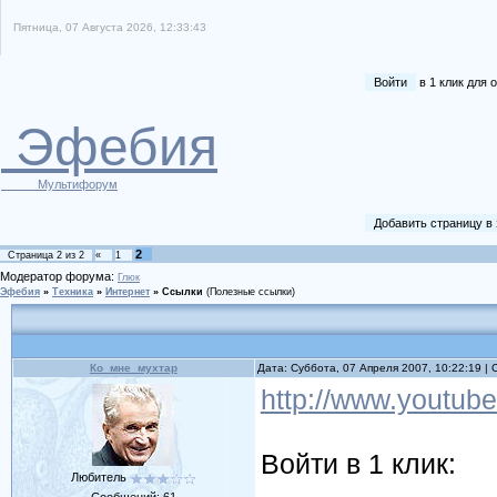
Пятница, 07 Августа 2026, 12:33:43
Войти
в 1 клик для
Эфебия
Мультифорум
Добавить страницу в
2
Страница
2
из
2
«
1
Модератор форума:
Глюк
Эфебия
»
Техника
»
Интернет
»
Ссылки
(Полезные ссылки)
Ко_мне_мухтар
Дата: Суббота, 07 Апреля 2007, 10:22:19 
http://www.youtu
Войти в 1 клик:
Любитель
Сообщений:
61