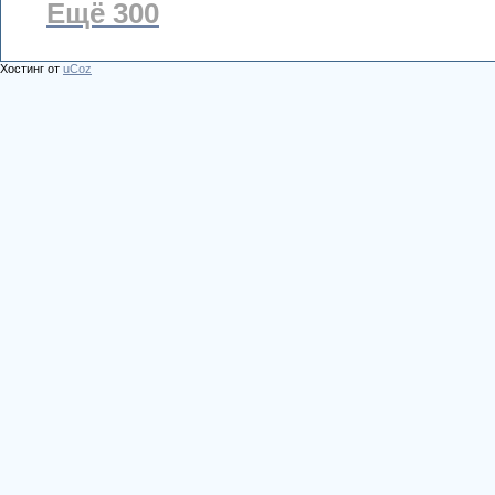
Ещё 300
Хостинг от
uCoz