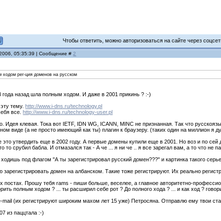
Чтобы ответить, можно авторизоваться на сайте через соцсети
 2006, 05:35:39 | Сообщение #
2
м ходом рег-ция доменов на русском
 3 года назад шла полным ходом. И даже в 2001 прикинь ? :-)
 эту тему.
http://www.i-dns.ru/technology.pl
себя все.
http://www.i-dns.ru/technology-user.pl
что. Идея клевая. Тока вот IETF, IDN WG, ICANN, MINC не признанная. Так что русско
ом виде (а не просто имеющий как ты) плагин к браузеру. (таких один на миллион я д
 это утвердить еще в 2002 году. А первые домены купили еще в 2001. Но воз и по сей 
 то срубил бабла. И отмазался так - А че ... я ни че .. я все зарегал вам, а то что не 
 ходишь под флагом "А ты зарегистрировал русский домен???" и картинка такого серьез
ю зарегистрировать домен на албанском. Такие тоже регистрируют. Их реально регистр
их постах. Прошу тебя rams - пиши больше, веселее, а главное авторитетно-професси
ворить полным ходом ? ... ты расширил себе рот ? До полного хода ? ... и как ход ? гов
-mail (их регистрируют широким махом лет 15 уже) Петросяна. Отправлю ему твои ста
7 из паццтала :-)