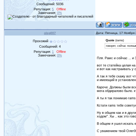
Сообщений:
5036
Репутация:
5
Offline
Замечания:
0%
oleg007
Дата: Пятница, 17 Ноября
Quote
(rams)
Прохожий
говорят, сейчас полны
Сообщений:
4
Репутация:
1
Offline
Замечания:
0%
Пля. Рамс и сейчас ... и
вот те статейка целая на
и вот как настраивать у 
А так я тебе скажу вот 
и имеющий в установленн
Кароче. Должны были все
мега обдиралово было. кто
А ты я так понимаю rams
Кстати rams тебе совету
Ну в общем как и в друг
ходом". Хы .. как это го
В общем я ушел искать e
С уважением твой Олег00