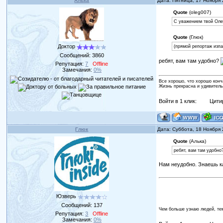
Алька
Дата: Пятница, 17 Ноября
Quote
(oleg007)
С уважением твой Олег
Quote
(Глюк)
Доктор
(прямой репортаж изпа
Сообщений:
3860
ребят, вам там удобно?
Репутация:
7
Offline
Замечания:
0%
Все хорошо, что хорошо конч
Жизнь прекрасна и удивитель
Войти в 1 клик:
Цити
Глюк
Дата: Суббота, 18 Ноября
Quote
(Алька)
ребят, вам там удобно
Нам неудобно. Знаешь ка
Юзверь
Сообщений:
137
Чем больше узнаю людей, те
Репутация:
3
Offline
Замечания:
0%