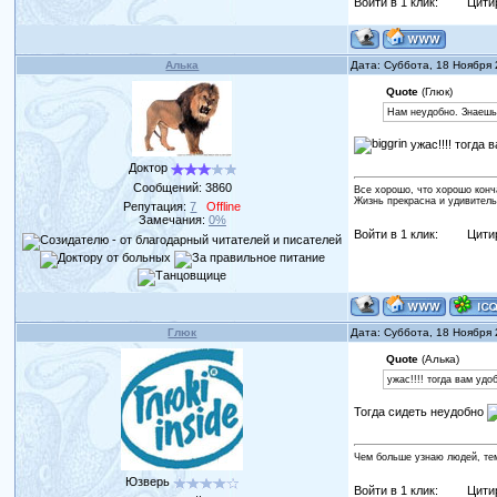
Войти в 1 клик:
Цити
Алька
Дата: Суббота, 18 Ноября
Quote
(Глюк)
Нам неудобно. Знаешь 
ужас!!!! тогда 
Доктор
Сообщений:
3860
Все хорошо, что хорошо конч
Жизнь прекрасна и удивитель
Репутация:
7
Offline
Замечания:
0%
Войти в 1 клик:
Цити
Глюк
Дата: Суббота, 18 Ноября
Quote
(Алька)
ужас!!!! тогда вам удо
Тогда сидеть неудобно
Чем больше узнаю людей, те
Юзверь
Войти в 1 клик:
Цити