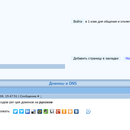
Войти
в 1 клик для общения и отк
Добавить страницу в закладки
Но
Домены и DNS
006, 15:47:51 | Сообщение #
1
 ходом рег-ция доменов на
русском
ровать: