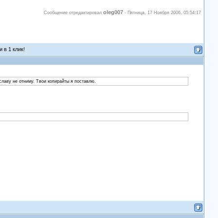
oleg007
Сообщение отредактировал
-
Пятница, 17 Ноября 2006, 05:54:17
 в 1 клик!
славу не отниму. Твои копирайты я поставлю.