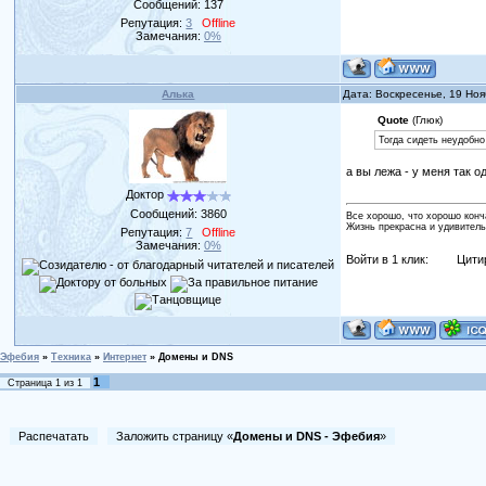
Сообщений:
137
Репутация:
3
Offline
Замечания:
0%
Алька
Дата: Воскресенье, 19 Но
Quote
(Глюк)
Тогда сидеть неудобно
а вы лежа - у меня так о
Доктор
Сообщений:
3860
Все хорошо, что хорошо конч
Жизнь прекрасна и удивитель
Репутация:
7
Offline
Замечания:
0%
Войти в 1 клик:
Цити
Эфебия
»
Техника
»
Интернет
»
Домены и DNS
1
Страница
1
из
1
Распечатать
Заложить страницу «
Домены и DNS - Эфебия
»