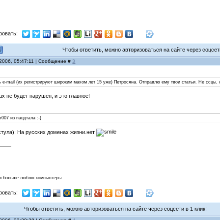
ровать:
Чтобы ответить, можно авторизоваться на сайте через соцсети
 2006, 05:47:11 | Сообщение #
3
 e-mail (их регистрируют широким махом лет 15 уже) Петросяна. Отправлю ему твои статьи. Не ссцы, 
ах не будет нарушен, и это главное!
007 из паццтала :-)
стула): На русских доменах жизни.нет
м больше люблю компьютеры.
ровать:
Чтобы ответить, можно авторизоваться на сайте через соцсети в 1 клик!