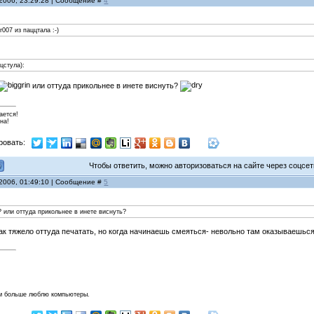
 2006, 23:29:28 | Сообщение #
4
007 из паццтала :-)
цстула):
или оттуда прикольнее в инете виснуть?
ается!
на!
ровать:
Чтобы ответить, можно авторизоваться на сайте через соцсети
 2006, 01:49:10 | Сообщение #
5
? или оттуда прикольнее в инете виснуть?
к тяжело оттуда печатать, но когда начинаешь смеяться- невольно там оказываешься.
м больше люблю компьютеры.