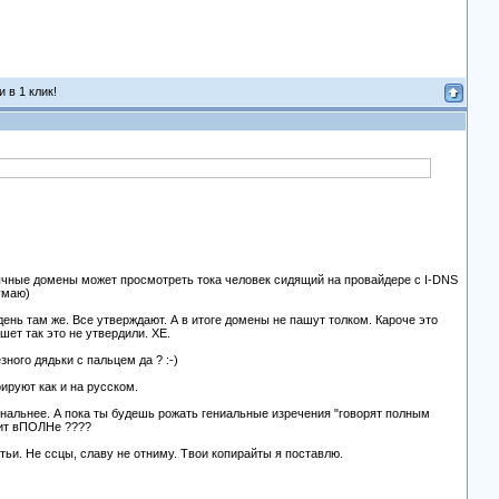
 в 1 клик!
язычные домены может просмотреть тока человек сидящий на провайдере с I-DNS
умаю)
день там же. Все утверждают. А в итоге домены не пашут толком. Кароче это
пашет так это не утвердили. ХЕ.
ного дядьки с пальцем да ? :-)
ируют как и на русском.
ональнее. А пока ты будешь рожать гениальные изречения "говорят полным
орит вПОЛНе ????
тьи. Не ссцы, славу не отниму. Твои копирайты я поставлю.