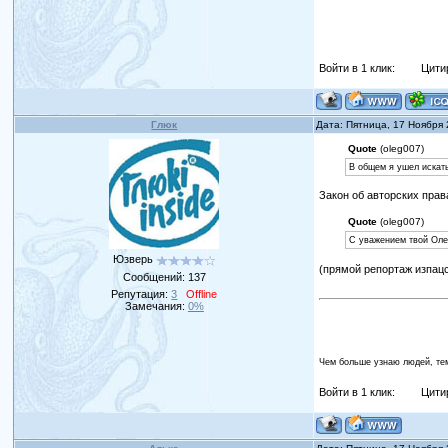
Войти в 1 клик:
Цити
Глюк
Дата: Пятница, 17 Ноября
Quote
(oleg007)
В общем я ушел искать
Закон об авторских прав
Quote
(oleg007)
С уважением твой Олег
Юзверь
(прямой репортаж изпац
Сообщений:
137
Репутация:
3
Offline
Замечания:
0%
Чем больше узнаю людей, те
Войти в 1 клик:
Цити