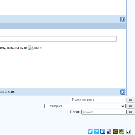
полу, лежа на пузе
 в 1 клик!
Поиск: