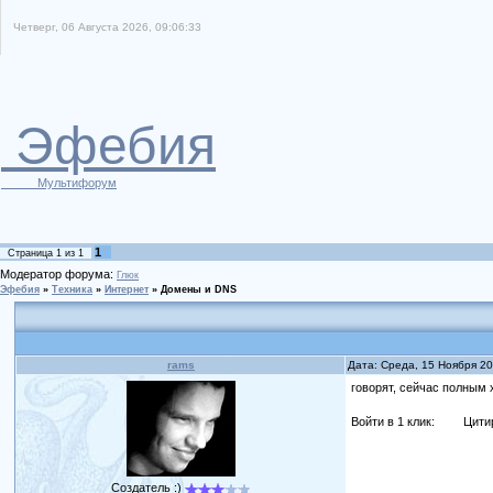
Четверг, 06 Августа 2026, 09:06:33
Эфебия
Мультифорум
1
Страница
1
из
1
Модератор форума:
Глюк
Эфебия
»
Техника
»
Интернет
»
Домены и DNS
rams
Дата: Среда, 15 Ноября 2
говорят, сейчас полным
Войти в 1 клик:
Цити
Создатель :)