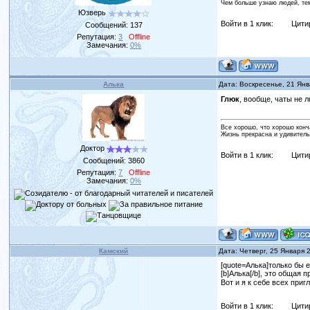
Чем больше узнаю людей, те
Юзверь
Войти в 1 клик:
Цити
Сообщений:
137
Репутация:
3
Offline
Замечания:
0%
Алька
Дата: Воскресенье, 21 Ян
Глюк
, вообще, чаты не л
Все хорошо, что хорошо конч
Жизнь прекрасна и удивитель
Доктор
Войти в 1 клик:
Цити
Сообщений:
3860
Репутация:
7
Offline
Замечания:
0%
Камский
Дата: Четверг, 25 Января 
[quote=Алька]только бы 
[b]Алька[/b], это общая
Вот и я к себе всех при
Войти в 1 клик:
Цити