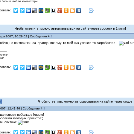
м больше люблю компьютеры.
ровать:
Чтобы ответить, можно авторизоваться на сайте через соцсети в 1 клик!
варя 2007, 10:29:02 | Сообщение #
2
юблю, но на твои зашла. правда, почему-то мой ник уже кто-то загробастал...
в 
ается!
на!
ровать:
Чтобы ответить, можно авторизоваться на сайте через соцсети
2007, 12:41:46 | Сообщение #
3
еще народу побольше [/quote]
 проблема молодых проектов:)
глашаю тоже
ровать: