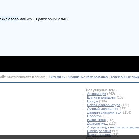
ские слова
для игры. Будьте оригинальны!
сайт часто приходят в поиске:
Витамины
|
Сравнение камерофонов
|
Телефонные при
Популярные темы
Ассоциации
(242)
Шутки и анекдоты
(167)
Города
(166)
Слово-аббревиатура
(145)
Лучший модератор
(137)
Давайте знакомиться!
(134)
Новости
(123)
Ваши стихи
(118)
Долголетие...
(115)
А здесь будут наши фотографии
Смена религии
(97)
Верю - не верю
(88)
Ещё 300