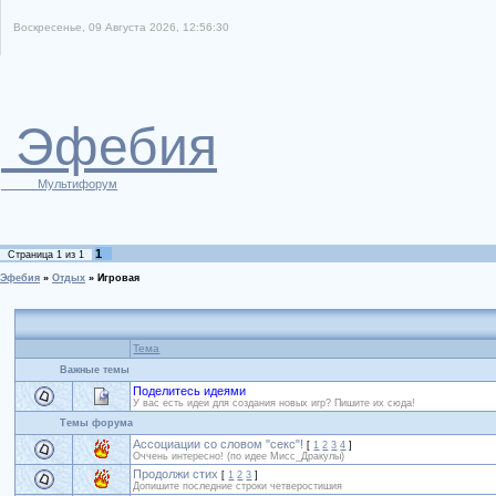
Воскресенье, 09 Августа 2026, 12:56:30
Эфебия
Мультифорум
1
Страница
1
из
1
Эфебия
»
Отдых
»
Игровая
Тема
Важные темы
Поделитесь идеями
У вас есть идеи для создания новых игр? Пишите их сюда!
Темы форума
Ассоциации со словом "секс"!
[
1
2
3
4
]
Оччень интересно! (по идее Мисс_Дракулы)
Продолжи стих
[
1
2
3
]
Допишите последние строки четверостишия