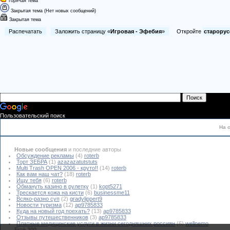
Горячая тема
Закрытая тема (Нет новых сообщений)
Закрытая тема
Распечатать
Заложить страницу «
Игровая - Эфебия
»
Откройте
старорус
Пользовательский поиск
На 
Новые сообщения
и последние авторы
Обсуждение рекламы
(4)
roterb
Торт ЗЕБРА
(1)
azazazatutstuts
Multi Trash OPEN 2006 - круто!!
(14)
roterb
Как вам наш чат?
(18)
roterb
Ищу тебя
(6)
roterb
Обмануть казино в рулетку
(1)
kopt5271
Трескается кожа на кисти
(6)
businessme11
Всяко-разно суп
(2)
gradylippert9
Новости туризма
(12)
ap9785833
Куда на новый год поехать?
(13)
ap9785833
Отзывы путешественников
(3)
ap9785833
Платные медицинские услуги в жизни сегодняшних россиян
(6)
wellnemo
Ещё 300