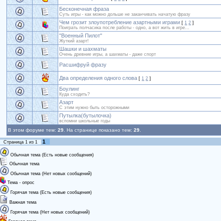
Бесконечная фраза
Суть игры - как можно дольше не заканчивать начатую фразу
Чем грозит злоупотребление азартными играми
[
1
2
]
Поиграть полчасика после работы - одно, а вот жить в игре...
"Военный Пилот"
Жуткий азарт!
Шашки и шахматы
Очень древние игры, а шахматы - даже спорт
Расшифруй фразу
Два определения одного слова
[
1
2
]
Боулинг
Куда сходить?
Азарт
С этим нужно быть осторожными
Путылка(бутылочка)
вспомни школьные годы
В этом форуме тем:
29
. На странице показано тем:
29
.
1
Страница
1
из
1
Обычная тема (Есть новые сообщения)
Обычная тема
Обычная тема (Нет новых сообщений)
Тема - опрос
Горячая тема (Есть новые сообщения)
Важная тема
Горячая тема (Нет новых сообщений)