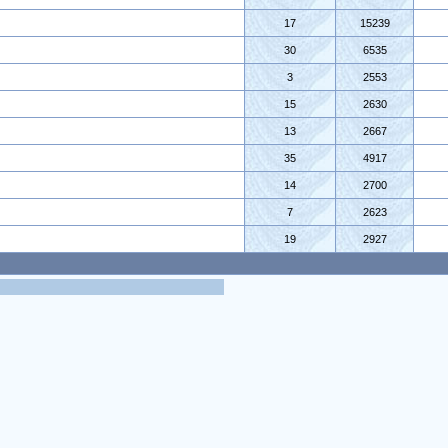
17
15239
30
6535
3
2553
15
2630
13
2667
35
4917
14
2700
7
2623
19
2927