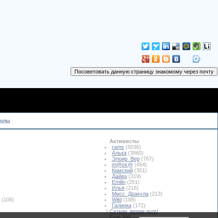
колы
Активисты
rams
(5036)
Алька
(3860)
Элоир_Вер
(767)
m@sk@
(454)
Камский
(351)
Дайва
(319)
Emilin
(251)
Илья
(216)
Мисс_Дракула
(213)
(106)
Wild
(188)
Галинка
(172)
:)
Сеткин, верни долг!
Ещё 300