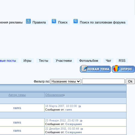
лючения рекламы
Правила
Поиск
Поиск по заголовкам форума
вые посты
Игры
Тесты
Участники
Фотоальбом
Чат
RSS
Фильтр по:
Автор темы
Обновления
↓
18 Марта 2007, 10:10:00
rams
Сообщение от:
rams
23 Января 2012, 23:42:09
rams
Сообщение от:
Созерцание
22 Декабря 2011, 01:02:44
rams
Сообщение от:
Созерцание