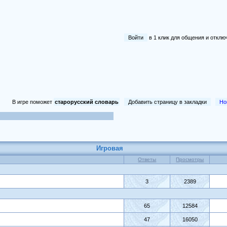
Войти
в 1 клик для общения и отк
В игре поможет
старорусский словарь
Добавить страницу в закладки
Но
Игровая
Ответы
Просмотры
3
2389
65
12584
47
16050