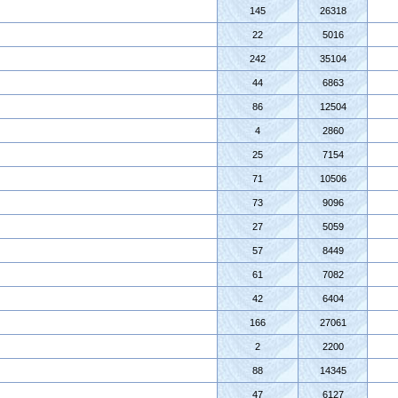
145
26318
22
5016
242
35104
44
6863
86
12504
4
2860
25
7154
71
10506
73
9096
27
5059
57
8449
61
7082
42
6404
166
27061
2
2200
88
14345
47
6127