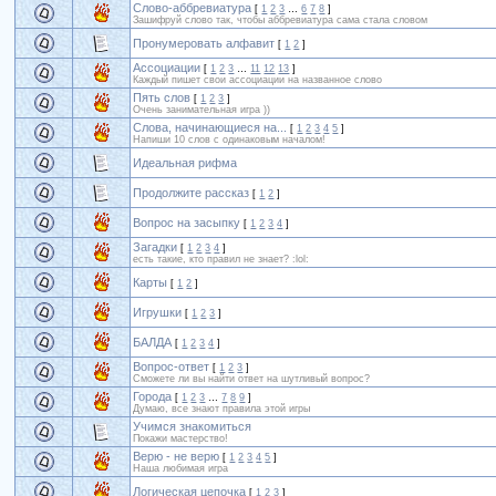
Слово-аббревиатура
[
1
2
3
…
6
7
8
]
Зашифруй слово так, чтобы аббревиатура сама стала словом
Пронумеровать алфавит
[
1
2
]
Ассоциации
[
1
2
3
…
11
12
13
]
Каждый пишет свои ассоциации на названное слово
Пять слов
[
1
2
3
]
Очень занимательная игра ))
Слова, начинающиеся на...
[
1
2
3
4
5
]
Напиши 10 слов с одинаковым началом!
Идеальная рифма
Продолжите рассказ
[
1
2
]
Вопрос на засыпку
[
1
2
3
4
]
Загадки
[
1
2
3
4
]
есть такие, кто правил не знает? :lol:
Карты
[
1
2
]
Игрушки
[
1
2
3
]
БАЛДА
[
1
2
3
4
]
Вопрос-ответ
[
1
2
3
]
Сможете ли вы найти ответ на шутливый вопрос?
Города
[
1
2
3
…
7
8
9
]
Думаю, все знают правила этой игры
Учимся знакомиться
Покажи мастерство!
Верю - не верю
[
1
2
3
4
5
]
Наша любимая игра
Логическая цепочка
[
1
2
3
]