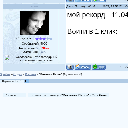
rams
Дата: Пятница, 02 Марта 2007, 17:52:51 |
мой рекорд - 11.0
Войти в 1 клик:
Создатель :)
Сообщений:
5036
Репутация:
5
Offline
Замечания:
0%
Чтобы 
Эфебия
»
Отдых
»
Игровая
»
"Военный Пилот"
(Жуткий азарт!)
1
Страница
1
из
1
Распечатать
Заложить страницу «
"Военный Пилот" - Эфебия
»