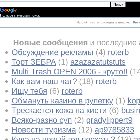
Пользовательский поиск
На сайт часто приходят в поиске:
Вит
Новые сообщения
и последние 
Обсуждение рекламы
(4)
roterb
Торт ЗЕБРА
(1)
azazazatutstuts
Multi Trash OPEN 2006 - круто!!
(1
Как вам наш чат?
(18)
roterb
Ищу тебя
(6)
roterb
Обмануть казино в рулетку
(1)
kop
Трескается кожа на кисти
(6)
busi
Всяко-разно суп
(2)
gradylippert9
Новости туризма
(12)
ap9785833
Куда на новый год поехать?
(13)
a