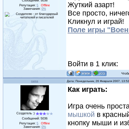
Сообщений:
5036
Жуткий азарт!
Репутация:
5
Offline
Замечания:
0%
Все просто, ничег
Кликнул и играй!
Поле игры "Вое
Войти в 1 клик:
Чтобы 
rams
Дата: Понедельник, 26 Февраля 2007, 13:5
Как играть:
Игра очень проста
мышкой
в красный
Создатель :)
Сообщений:
5036
кнопку мыши и из
Репутация:
5
Offline
Замечания:
0%