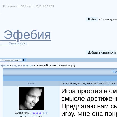
Воскресенье, 09 Августа 2026, 09:51:03
Войти
в 1 клик для
Эфебия
Мультифорум
Добавить страницу в
1
Страница
1
из
1
Эфебия
»
Отдых
»
Игровая
»
"Военный Пилот"
(Жуткий азарт!)
"В
rams
Дата: Понедельник, 26 Февраля 2007, 13:4
Игра простая в с
смысле достижени
Предлагаю вам сы
игру. Мне она пон
Создатель :)