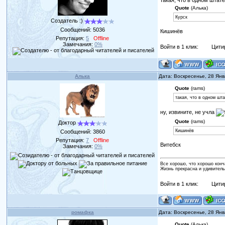
такая, что в одном штате
Quote
(Алька)
Курск
Создатель :)
Сообщений:
5036
Кишинёв
Репутация:
5
Offline
Замечания:
0%
Войти в 1 клик:
Цити
Алька
Дата: Воскресенье, 28 Ян
Quote
(rams)
такая, что в одном шт
ну, извините, не учла
Quote
(rams)
Доктор
Кишинёв
Сообщений:
3860
Репутация:
7
Offline
Витебск
Замечания:
0%
Все хорошо, что хорошо конч
Жизнь прекрасна и удивитель
Войти в 1 клик:
Цити
ромафка
Дата: Воскресенье, 28 Ян
Quote
(Алька)