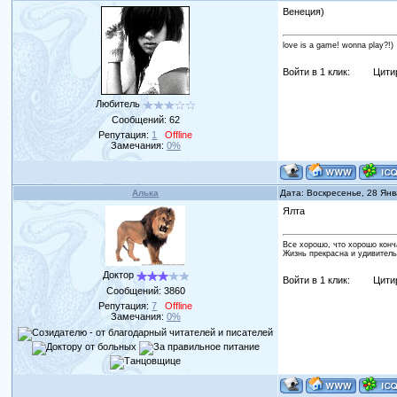
Венеция)
love is a game! wonna play?!)
Войти в 1 клик:
Цити
Любитель
Сообщений:
62
Репутация:
1
Offline
Замечания:
0%
Алька
Дата: Воскресенье, 28 Ян
Ялта
Все хорошо, что хорошо конч
Жизнь прекрасна и удивитель
Доктор
Войти в 1 клик:
Цити
Сообщений:
3860
Репутация:
7
Offline
Замечания:
0%