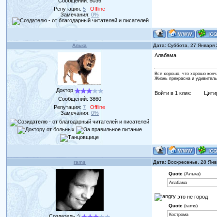
Сообщений:
5036
Репутация:
5
Offline
Замечания:
0%
Алька
Дата: Суббота, 27 Января
Алабама
Все хорошо, что хорошо конч
Жизнь прекрасна и удивитель
Доктор
Войти в 1 клик:
Цити
Сообщений:
3860
Репутация:
7
Offline
Замечания:
0%
rams
Дата: Воскресенье, 28 Ян
Quote
(Алька)
Алабама
это не город
Quote
(rams)
Кострома
Создатель :)