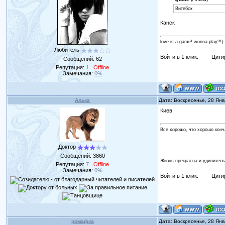
Витебск
Канск
love is a game! wonna play?!)
Любитель
Войти в 1 клик:
Цити
Сообщений:
62
Репутация:
1
Offline
Замечания:
0%
Алька
Дата: Воскресенье, 28 Ян
Киев
Все хорошо, что хорошо конч
Доктор
Сообщений:
3860
Жизнь прекрасна и удивитель
Репутация:
7
Offline
Замечания:
0%
Войти в 1 клик:
Цити
ромафка
Дата: Воскресенье, 28 Ян