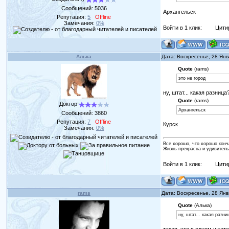
Сообщений:
5036
Архангельск
Репутация:
5
Offline
Замечания:
0%
Войти в 1 клик:
Цити
Алька
Дата: Воскресенье, 28 Ян
Quote
(rams)
это не город
ну, штат... какая разница
Quote
(rams)
Доктор
Архангельск
Сообщений:
3860
Репутация:
7
Offline
Курск
Замечания:
0%
Все хорошо, что хорошо конч
Жизнь прекрасна и удивитель
Войти в 1 клик:
Цити
rams
Дата: Воскресенье, 28 Ян
Quote
(Алька)
ну, штат... какая разни