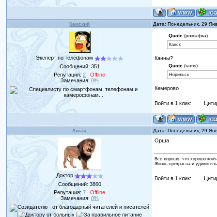
Камский
Дата: Понедельник, 29 Ян
Quote
(ромафка)
Канск
Эксперт по телефонам
Канны?
Quote
(rams)
Сообщений:
351
Репутация:
2
Offline
Норильск
Замечания:
0%
Кемерово
Войти в 1 клик:
Цити
Алька
Дата: Понедельник, 29 Ян
Орша
Все хорошо, что хорошо конч
Жизнь прекрасна и удивитель
Доктор
Войти в 1 клик:
Цити
Сообщений:
3860
Репутация:
7
Offline
Замечания:
0%