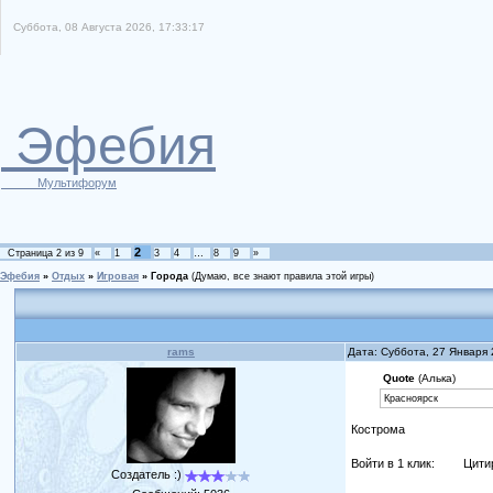
Суббота, 08 Августа 2026, 17:33:17
Эфебия
Мультифорум
2
Страница
2
из
9
«
1
3
4
…
8
9
»
Эфебия
»
Отдых
»
Игровая
»
Города
(Думаю, все знают правила этой игры)
rams
Дата: Суббота, 27 Января
Quote
(Алька)
Красноярск
Кострома
Войти в 1 клик:
Цити
Создатель :)