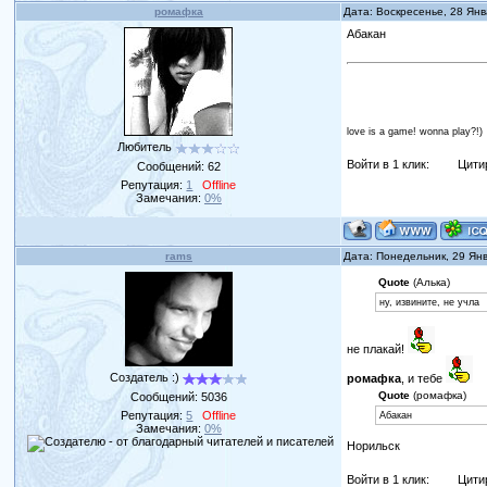
ромафка
Дата: Воскресенье, 28 Ян
Абакан
love is a game! wonna play?!)
Любитель
Войти в 1 клик:
Цити
Сообщений:
62
Репутация:
1
Offline
Замечания:
0%
rams
Дата: Понедельник, 29 Ян
Quote
(Алька)
ну, извините, не учла
не плакай!
Создатель :)
ромафка
, и тебе
Quote
(ромафка)
Сообщений:
5036
Репутация:
5
Offline
Абакан
Замечания:
0%
Норильск
Войти в 1 клик:
Цити