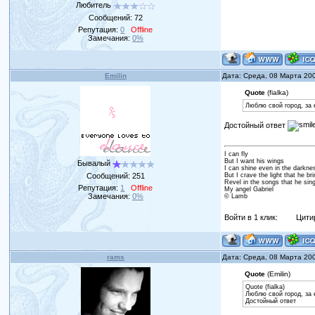
Любитель
Сообщений:
72
Репутация:
0
Offline
Замечания:
0%
Emilin
Дата: Среда, 08 Марта 20
Quote
(fialka)
Люблю свой город, за 
Достойный ответ
I can fly
But I want his wings
Бывалый
I can shine even in the darkne
Сообщений:
251
But I crave the light that he br
Revel in the songs that he sin
Репутация:
1
Offline
My angel Gabriel
Замечания:
0%
© Lamb
Войти в 1 клик:
Цити
rams
Дата: Среда, 08 Марта 20
Quote
(Emilin)
Quote (fialka)
Люблю свой город, за 
Достойный ответ