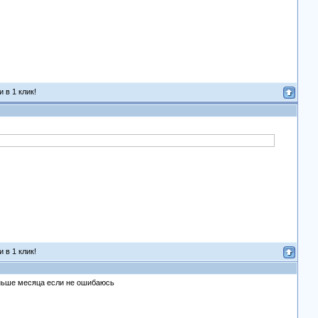
 в 1 клик!
 в 1 клик!
меньше месяца если не ошибаюсь