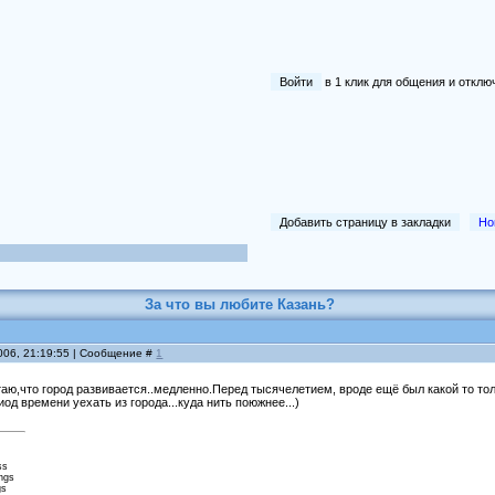
Войти
в 1 клик для общения и отк
Добавить страницу в закладки
Но
За что вы любите Казань?
006, 21:19:55 | Сообщение #
1
таю,что город развивается..медленно.Перед тысячелетием, вроде ещё был какой то тол
од времени уехать из города...куда нить поюжнее...)
ss
ings
gs