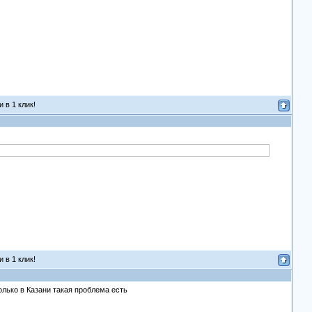
 в 1 клик!
 в 1 клик!
только в Казани такая проблема есть