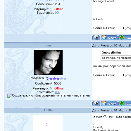
My angel Gabriel
Сообщений:
251
Репутация:
1
Offline
Замечания:
0%
© Lamb
Войти в 1 клик:
Цити
rams
Дата: Четверг, 02 Марта 2
Quote
(Emilin)
но считаю,что город р
но мы уже перегнали мо
Войти в 1 клик:
Цити
Создатель :)
Сообщений:
5036
Репутация:
5
Offline
Замечания:
0%
Emilin
Дата: Четверг, 02 Марта 2
а толку?...вот та же са
I can fly
But I want his wings