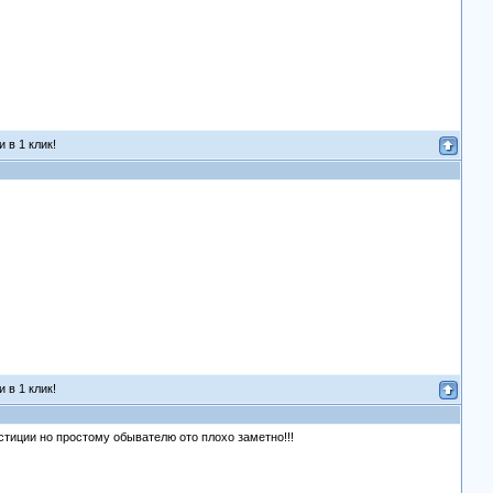
 в 1 клик!
 в 1 клик!
стиции но простому обывателю ото плохо заметно!!!