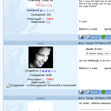
But I crave the light that he br
Revel in the songs that he sin
My angel Gabriel
Бывалый
Сообщений:
251
Репутация:
1
Offline
Замечания:
0%
© Lamb
Войти в 1 клик:
Цити
rams
Дата: Среда, 08 Марта 20
Quote
(Emilin)
Я люблю город...но в 
за что любишдь и за чт
Войти в 1 клик:
Цити
Создатель :)
Сообщений:
5036
Репутация:
5
Offline
Замечания:
0%
Emilin
Дата: Среда, 08 Марта 20
не знаю...люблю наверно 