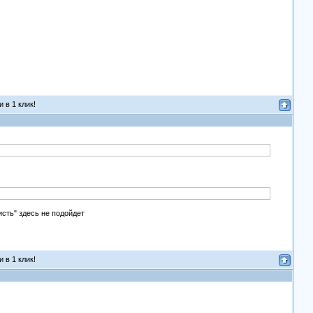
 в 1 клик!
исть" здесь не подойдет
 в 1 клик!