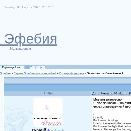
Пятница, 07 Августа 2026, 23:52:30
Эфебия
Мультифорум
1
Страница
1
из
3
2
3
»
Эфебия
»
Страна Эфебия: мы в онлайне!
»
Города форумчан
»
За что вы любите Казань?
Emilin
Дата: Четверг, 02 Марта 2
Мне вот интересно...
Я люблю Казань...но счи
через определенный пери
I can fly
But I want his wings
I can shine even in the darkne
But I crave the light that he br
Revel in the songs that he sin
Бывалый