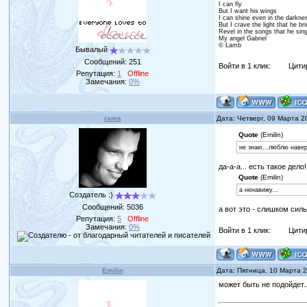
I can fly
But I want his wings
I can shine even in the darkne
But I crave the light that he br
Revel in the songs that he sin
My angel Gabriel
© Lamb
Бывалый
Сообщений:
251
Войти в 1 клик:
Цити
Репутация:
1
Offline
Замечания:
0%
rams
Дата: Четверг, 09 Марта 2
Quote
(Emilin)
не знаю...люблю навер
да-а-а... есть такое дел
Quote
(Emilin)
а ненавижу...
Создатель :)
Сообщений:
5036
а вот это - слишком сил
Репутация:
5
Offline
Замечания:
0%
Войти в 1 клик:
Цити
Emilin
Дата: Пятница, 10 Марта 
может быть не подойдет...