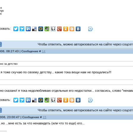
ss
ings
gs
ровать:
Чтобы ответить, можно авторизоваться на сайте через соцсети
006, 08:27:43 | Сообщение #
14
но за детство
о! я тоже скучаю по своему детству... какие тока вещи нам не прощались!!!
ьно сказано! я тока недолюбливаю отдельные его недостатки... согласись, слово "ненав
ровать:
Чтобы ответить, можно авторизоваться на сайте через соцсети
2006, 23:00:47 | Сообщение #
15
но ...мне есть за что ненавидеть (или что то еще) его...