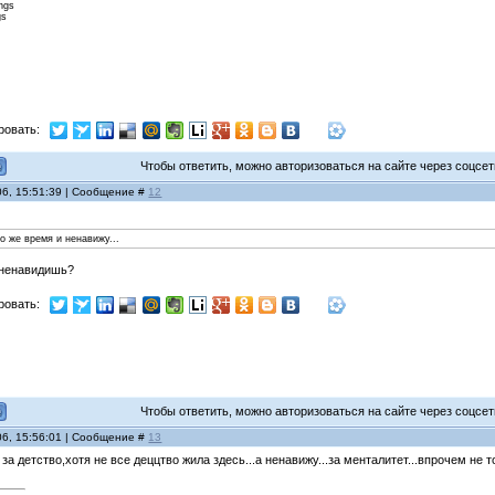
ings
gs
ровать:
Чтобы ответить, можно авторизоваться на сайте через соцсети
06, 15:51:39 | Сообщение #
12
то же время и ненавижу...
о ненавидишь?
ровать:
Чтобы ответить, можно авторизоваться на сайте через соцсети
06, 15:56:01 | Сообщение #
13
за детство,хотя не все деццтво жила здесь...а ненавижу...за менталитет...впрочем не 