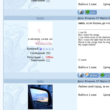
Замечания:
0%
Войти в 1 клик:
Цити
Emilin
Дата: Вторник, 07 Марта 
rams
, если Казань,да ч
I can fly
But I want his wings
I can shine even in the darkne
But I crave the light that he br
Revel in the songs that he sin
My angel Gabriel
Бывалый
Сообщений:
251
Репутация:
1
Offline
Замечания:
0%
© Lamb
Войти в 1 клик:
Цити
fialka
Дата: Вторник, 07 Марта 
Люблю свой город, за ее 
Войти в 1 клик:
Цити