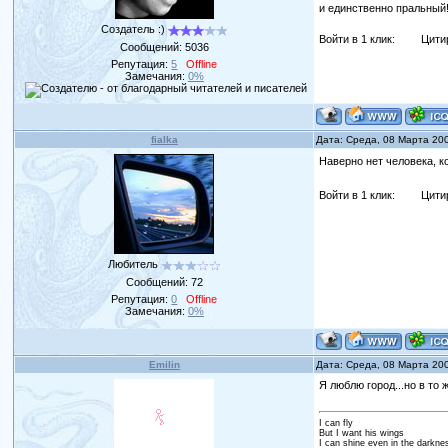
и единственно пральный!
Создатель :)
Войти в 1 клик:
Цити
Сообщений:
5036
Репутация:
5
Offline
Замечания:
0%
fialka
Дата: Среда, 08 Марта 20
Наверно нет человека, к
Войти в 1 клик:
Цити
Любитель
Сообщений:
72
Репутация:
0
Offline
Замечания:
0%
Emilin
Дата: Среда, 08 Марта 20
Я люблю город...но в то 
I can fly
But I want his wings
I can shine even in the darkne