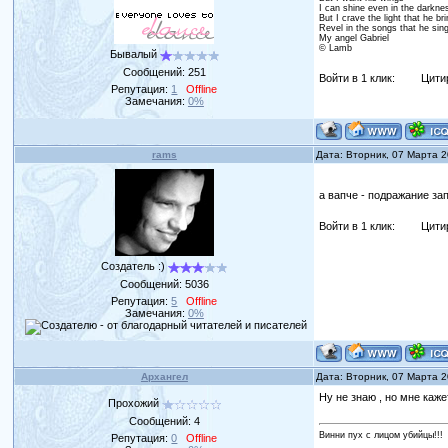
I can shine even in the darkne
But I crave the light that he br
Revel in the songs that he sin
My angel Gabriel
© Lamb
Бывалый
Сообщений:
251
Войти в 1 клик:
Цити
Репутация:
1
Offline
Замечания:
0%
rams
Дата: Вторник, 07 Марта 
а вапче - подражание за
Войти в 1 клик:
Цити
Создатель :)
Сообщений:
5036
Репутация:
5
Offline
Замечания:
0%
Архангел
Дата: Вторник, 07 Марта 
Ну не знаю , но мне каж
Прохожий
Сообщений:
4
Винни пух с лицом убийцы!!!
Репутация:
0
Offline