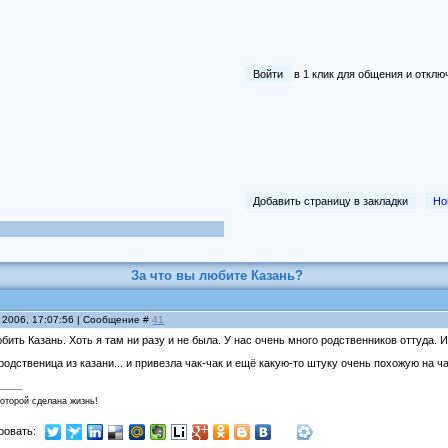
Войти
в 1 клик для общения и отк
Добавить страницу в закладки
Но
За что вы любите Казань?
 2006, 17:07:56 | Сообщение #
41
бить Казань. Хоть я там ни разу и не была. У нас очень много родственников оттуда. И
родственица из казани... и привезла чак-чак и ещё какую-то штуку очень похожую на ча
которой сделана жизнь!
ровать: