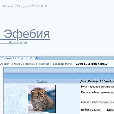
Пятница, 07 Августа 2026, 23:39:32
Эфебия
Мультифорум
3
Страница
3
из
3
«
1
2
Эфебия
»
Страна Эфебия: мы в онлайне!
»
Города форумчан
»
За что вы любите Казань?
Галинка
Дата: Пятница, 27 Октября
Ну я наверное должна лю
Какраз сейчас приехала 
Берегите время-это ткань из 
Войти в 1 клик:
Цити