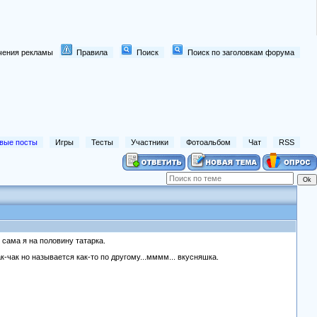
лючения рекламы
Правила
Поиск
Поиск по заголовкам форума
вые посты
Игры
Тесты
Участники
Фотоальбом
Чат
RSS
 сама я на половину татарка.
к-чак но называется как-то по другому...мммм... вкусняшка.