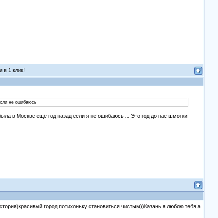
 в 1 клик!
 если не ошибаюсь
 была в Москве ещё год назад если я не ошибаюсь ... Это год до нас шмотки
 история)красивый город.потихоньку становиться чистым))Казань я люблю тебя.а