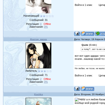
Войти в 1 клик:
Цити
Начинающий
Сообщений:
31
Репутация:
0
Offline
Замечания:
0%
Фактор_риска
Дата: Четверг, 19 Апреля 
Quote
(Emilin)
а толку?...вот та же 
вот вот один адидас чего
ехали...кашмар какой то (
Ни любви, ни тоски, ни жалост
Любитель
Сообщений:
71
Войти в 1 клик:
Цити
Репутация:
2
Offline
Замечания:
0%
Koshka
Дата: Вторник, 20 Ноября 
а я люблю Казан
вообще мой родной горо