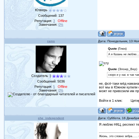
Юзверь
Сообщений:
137
Репутация:
3
Offline
Замечания:
0%
rams
Дата: Понедельник, 13 Но
Quote
(Глюк)
А я Казань не люблю..
Quote
(Элоир_Вер)
скоро и у нас в чак ч
Создатель :)
Сообщений:
5036
не, фсё-таки мёд намана
Репутация:
5
Offline
вот мы в Южном купили о
Замечания:
0%
можт не привозили им про
Войти в 1 клик:
Цити
she_independent
Дата: Суббота, 16 Декабр
Я люблю НКЦ, респект те
Жизнь, это словно зебра......