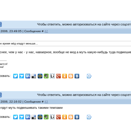
Чтобы ответить, можно авторизоваться на сайте через соцсети
 2006, 23:49:05 | Сообщение #
42
ее время мёд кладут меньше...
уснее, чем у нас - у нас, наваерное, вообще не мед а муть какую-нибудь туда подмеш
ается!
на!
ровать:
Чтобы ответить, можно авторизоваться на сайте через соцсети
 2006, 22:16:02 | Сообщение #
43
 булдут муть подмешивать такими темпами
ровать: