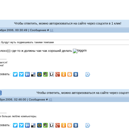
Чтобы ответить, можно авторизоваться на сайте через соцсети в 1 клик!
ября 2006, 00:30:49 | Сообщение #
44
ак булдут муть подмешивать такими темпами
 плохо))) где-то ж должны чак-чак хороший делать
ается!
на!
ровать:
Чтобы ответить, можно авторизоваться на сайте через соцсети
ября 2006, 02:46:00 | Сообщение #
45
м больше люблю компьютеры.
ровать: