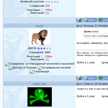
Активный участник
Сообщений:
172
Репутация:
1
Offline
Замечания:
0%
Алька
Дата: Пятница, 27 Октября
Quote
(rams)
чтото у нас в последн
все равно, наверное, вк
Доктор
Сообщений:
3860
Все хорошо, что хорошо конч
Жизнь прекрасна и удивитель
Репутация:
7
Offline
Замечания:
0%
Войти в 1 клик:
Цити
Элоир_Вер
Дата: Суббота, 28 Октября
скоро и у нас в чак чак
Войти в 1 клик:
Цити