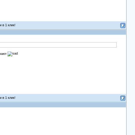
 в 1 клик!
ивают
 в 1 клик!