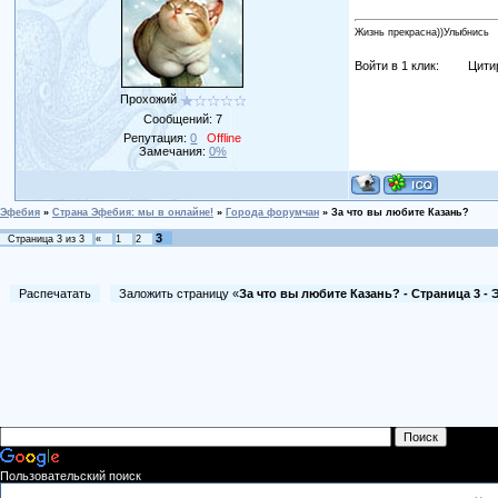
Жизнь прекрасна))Улыбнись
Войти в 1 клик:
Цити
Прохожий
Сообщений:
7
Репутация:
0
Offline
Замечания:
0%
Эфебия
»
Страна Эфебия: мы в онлайне!
»
Города форумчан
»
За что вы любите Казань?
3
Страница
3
из
3
«
1
2
Распечатать
Заложить страницу «
За что вы любите Казань? - Страница 3 -
Пользовательский поиск