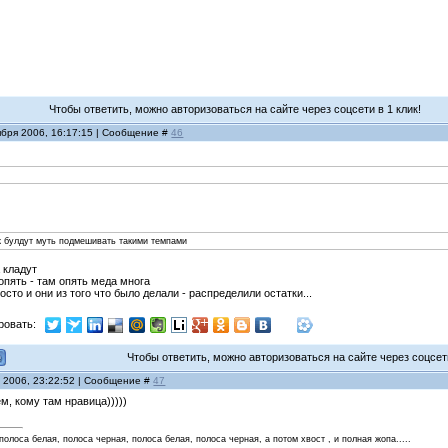
Чтобы ответить, можно авторизоваться на сайте через соцсети в 1 клик!
ября 2006, 16:17:15 | Сообщение #
46
.
ак булдут муть подмешивать такими темпами
 кладут
пять - там опять меда многа
сто и они из того что было делали - распределили остатки...
ровать:
Чтобы ответить, можно авторизоваться на сайте через соцсети
я 2006, 23:22:52 | Сообщение #
47
м, кому там нравица)))))
 полоса белая, полоса черная, полоса белая, полоса черная, а потом хвост , и полная жопа.....