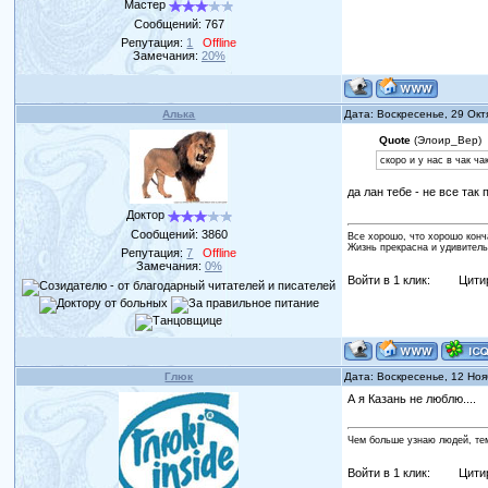
Мастер
Сообщений:
767
Репутация:
1
Offline
Замечания:
20%
Алька
Дата: Воскресенье, 29 Окт
Quote
(Элоир_Вер)
скоро и у нас в чак ч
да лан тебе - не все так
Доктор
Сообщений:
3860
Все хорошо, что хорошо конч
Жизнь прекрасна и удивитель
Репутация:
7
Offline
Замечания:
0%
Войти в 1 клик:
Цити
Глюк
Дата: Воскресенье, 12 Но
А я Казань не люблю....
Чем больше узнаю людей, те
Войти в 1 клик:
Цити