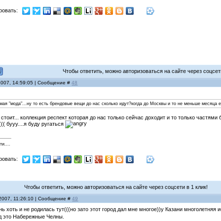
ровать:
Чтобы ответить, можно авторизоваться на сайте через соцсети
2007, 14:59:05 | Сообщение #
48
самая "мода"...ну то есть брендовые вещи до нас сколько идут?когда до Москвы и то не меньше месяца
 стоит... коллекция респект которая до нас только сейчас доходит и то только частями
(( бууу....я буду ругаться
и....
ровать:
Чтобы ответить, можно авторизоваться на сайте через соцсети в 1 клик!
2007, 11:26:10 | Сообщение #
49
ь хоть и не родилась тут(((но зато этот город дал мне многое))у Казани многолетняя
д это Набережные Челны.