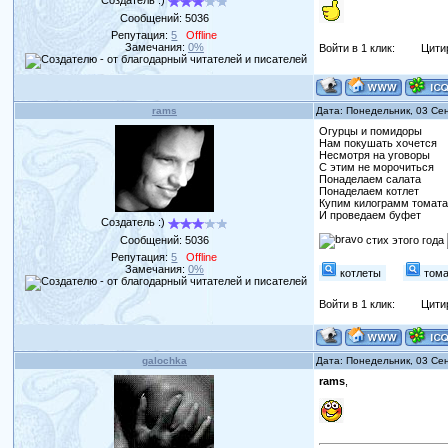
Создатель :)
Сообщений:
5036
Репутация:
5
Offline
Замечания:
0%
Войти в 1 клик:
Цити
rams
Дата: Понедельник, 03 Се
Огурцы и помидоры
Нам покушать хочется
Несмотря на уговоры
С этим не морочиться
Понаделаем салата
Понаделаем котлет
Купим килограмм томат
И проведаем буфет
Создатель :)
Сообщений:
5036
стих этого года
Репутация:
5
Offline
Замечания:
0%
котлеты
том
Войти в 1 клик:
Цити
galochka
Дата: Понедельник, 03 Се
rams
,