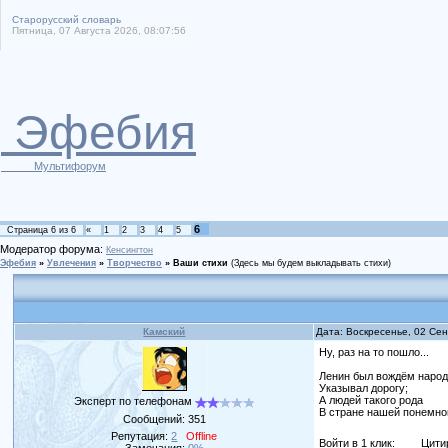
Старорусский словарь
Пятница, 07 Августа 2026, 08:07:56
Эфебия
Мультифорум
6
Страница
6
из
6
«
1
2
3
4
5
Модератор форума:
Кенсингтон
Эфебия
»
Увлечения
»
Творчество
»
Ваши стихи
(Здесь мы будем выкладывать стихи)
Камский
Дата: Воскресенье, 02 Се
Ну, раз на то пошло...
Ленин был вождём наро
Указывал дорогу;
А людей такого рода
Эксперт по телефонам
В стране нашей понемно
Сообщений:
351
Репутация:
2
Offline
Войти в 1 клик:
Цити
Замечания:
0%