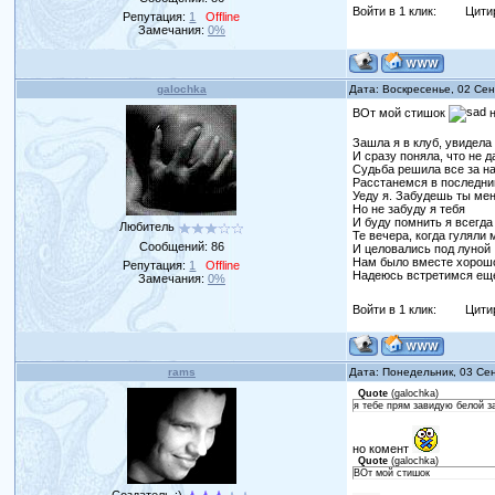
Войти в 1 клик:
Цити
Репутация:
1
Offline
Замечания:
0%
galochka
Дата: Воскресенье, 02 Се
ВОт мой стишок
н
Зашла я в клуб, увидела
И сразу поняла, что не 
Судьба решила все за н
Расстанемся в последни
Уеду я. Забудешь ты ме
Но не забуду я тебя
И буду помнить я всегда
Любитель
Те вечера, когда гуляли 
Сообщений:
86
И целовались под луной
Нам было вместе хорош
Репутация:
1
Offline
Надеюсь встретимся ещ
Замечания:
0%
Войти в 1 клик:
Цити
rams
Дата: Понедельник, 03 Се
Quote
(
galochka
)
я тебе прям завидую белой 
но комент
Quote
(
galochka
)
ВОт мой стишок