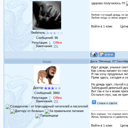
здорово получилось !!!!
Люблю стучащий дождь по кры
Люблю когда со мною рядом ты
Войти в 1 клик:
Цити
Любитель
Сообщений:
86
Репутация:
1
Offline
Замечания:
0%
Алька
Дата: Пятница, 07 Сентяб
Идут дожди, унынье свет
Как слезы капают из глаз
Я так хочу продленья ле
Прям здесь, сегодня и с
Но дождь идет, глухой к
Доктор
Заблудшей девичьей ду
Вот так и ты к моим при
Сообщений:
3860
Остался глух, как не крич
Репутация:
7
Offline
Замечания:
0%
стихи о свете
Все хорошо, что хорошо конч
Жизнь прекрасна и удивитель
Войти в 1 клик:
Цити