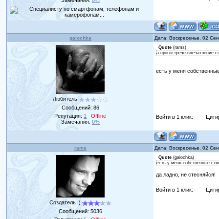
galochka
Дата: Воскресенье, 02 Се
Quote
(
rams
)
а при встрече впечатление с
есть у меня собственные
Любитель
Сообщений:
86
Репутация:
1
Offline
Войти в 1 клик:
Цити
Замечания:
0%
rams
Дата: Воскресенье, 02 Се
Quote
(
galochka
)
есть у меня собственные стих
да ладно, не стесняйся!
Войти в 1 клик:
Цити
Создатель :)
Сообщений:
5036