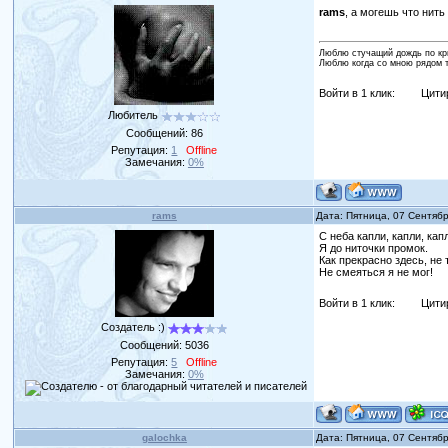
rams
, а могешь что нить
Люблю стучащий дождь по кры
Люблю когда со мною рядом ты
Войти в 1 клик:
Цити
Любитель
Сообщений:
86
Репутация:
1
Offline
Замечания:
0%
rams
Дата: Пятница, 07 Сентяб
С неба капли, капли, кап
Я до ниточки промок.
Как прекрасно здесь, не 
Не смеяться я не мог!
Войти в 1 клик:
Цити
Создатель :)
Сообщений:
5036
Репутация:
5
Offline
Замечания:
0%
galochka
Дата: Пятница, 07 Сентяб