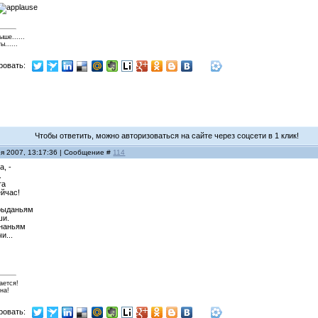
ше......
......
ровать:
Чтобы ответить, можно авторизоваться на сайте через соцсети в 1 клик!
ря 2007, 13:17:36 | Сообщение #
114
а, -
.
та
ейчас!
 рыданьям
ши.
знаньям
и...
ается!
на!
ровать: