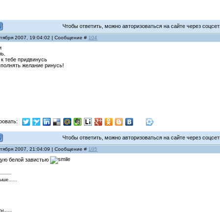
Чтобы ответить, можно авторизоваться на сайте через соцсети
нтября 2007, 19:04:02 | Сообщение #
104
и
нь.
 к тебе придвинусь
ыполнять желание ринусь!
ровать:
Чтобы ответить, можно авторизоваться на сайте через соцсети
нтября 2007, 21:04:09 | Сообщение #
105
дую белой завистью
ше......
......