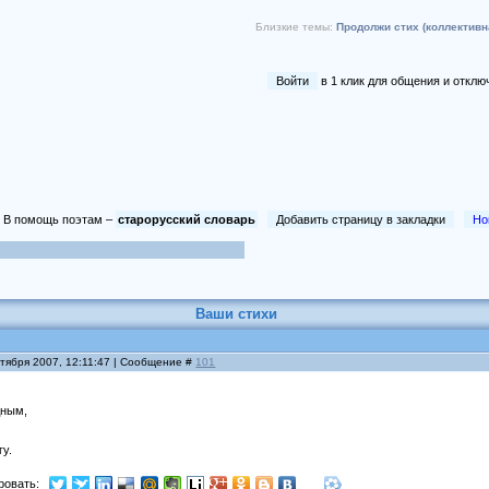
Близкие темы:
Продолжи стих (коллективн
Войти
в 1 клик для общения и отк
В помощь поэтам –
старорусский словарь
Добавить страницу в закладки
Но
Ваши стихи
нтября 2007, 12:11:47 | Сообщение #
101
дным,
гу.
ровать: