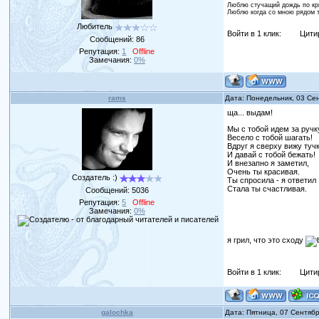
Люблю стучащий дождь по кры
Люблю когда со мною рядом ты
Любитель
Войти в 1 клик:
Цити
Сообщений:
86
Репутация:
1
Offline
Замечания:
0%
rams
Дата: Понедельник, 03 Се
ща... выдам!
Мы с тобой идем за ручк
Весело с тобой шагать!
Вдруг я сверху вижу тучк
И давай с тобой бежать!
И внезапно я заметил,
Очень ты красивая.
Создатель :)
Ты спросила - я ответил
Стала ты счастливая.
Сообщений:
5036
Репутация:
5
Offline
Замечания:
0%
я грил, что это сходу
Войти в 1 клик:
Цити
galochka
Дата: Пятница, 07 Сентяб