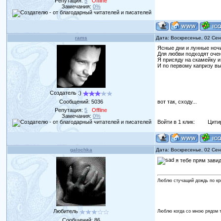
Репутация:
5
Offline
Замечания:
0%
rams
Дата: Воскресенье, 02 Се
Ясные дни и лунные ноч
Для любви подходят оче
Я присяду на скамейку и
И по первому капризу в
Создатель :)
вот так, сходу...
Сообщений:
5036
Репутация:
5
Offline
Замечания:
0%
Войти в 1 клик:
Цити
galochka
Дата: Воскресенье, 02 Се
я тебе прям зави
Люблю стучащий дождь по кры
Любитель
Люблю когда со мною рядом ты
Сообщений:
86