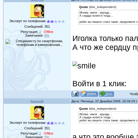
Quote
(she_independent)
Иголки, никти , ерунда...
А сердце колится тогда...
Эксперт по телефонам
ребят вы пишете стихи такие, продолжите э
Сообщений:
351
Репутация:
2
Offline
Замечания:
0%
Иголка только пал
А что же сердцу 
Войти в 1 клик:
Чтобы 
Камский
Дата: Пятница, 22 Декабря 2006, 16:34:25
Quote
(she_independent)
Иголки, никти , ерунда...
А сердце колится тогда...
ребят вы пишете стихи такие, продолжите э
Эксперт по телефонам
Сообщений:
351
Репутация:
2
Offline
а что это вообще 
Замечания:
0%