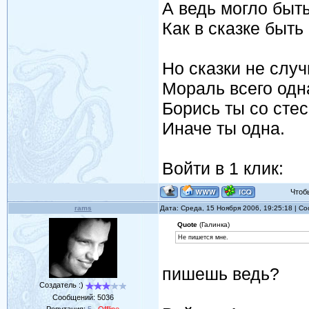
А ведь могло быт
Как в сказке быть
Но сказки не случ
Мораль всего одн
Борись ты со сте
Иначе ты одна.
Войти в 1 клик:
Чтобы 
rams
Дата: Среда, 15 Ноября 2006, 19:25:18 | 
Quote
(Галинка)
Не пишется мне.
пишешь ведь?
Создатель :)
Сообщений:
5036
Репутация:
5
Offline