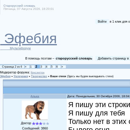
Старорусский словарь
Пятница, 07 Августа 2026, 18:20:01
Войти
в 1 клик для
Эфебия
Мультифорум
В помощь поэтам –
старорусский словарь
Добавить страницу в
2
Страница
2
из
6
«
1
3
4
5
6
»
Модератор форума:
Кенсингтон
Эфебия
»
Увлечения
»
Творчество
»
Ваши стихи
(Здесь мы будем выкладывать стихи)
Алька
Дата: Понедельник, 30 Октября 2006, 18:0
Я пишу эти строки.
Я пишу для тебя
Только нет в этих
Доктор
Былого огня...
Сообщений:
3860