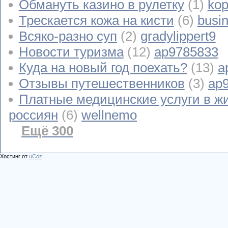
Обмануть казино в рулетку
(1)
kop
Трескается кожа на кисти
(6)
busi
Всяко-разно суп
(2)
gradylippert9
Новости туризма
(12)
ap9785833
Куда на новый год поехать?
(13)
a
Отзывы путешественников
(3)
ap
Платные медицинские услуги в ж
россиян
(6)
wellnemo
Ещё 300
Хостинг от
uCoz