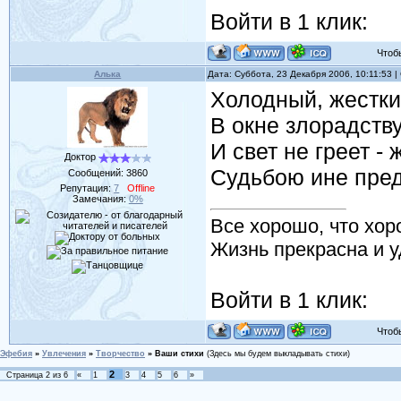
Войти в 1 клик:
Чтобы 
Алька
Дата: Суббота, 23 Декабря 2006, 10:11:53 
Холодный, жестки
В окне злорадству
И свет не греет - 
Доктор
Судьбою ине пред
Сообщений:
3860
Репутация:
7
Offline
Замечания:
0%
Все хорошо, что хор
Жизнь прекрасна и у
Войти в 1 клик:
Чтобы 
Эфебия
»
Увлечения
»
Творчество
»
Ваши стихи
(Здесь мы будем выкладывать стихи)
2
Страница
2
из
6
«
1
3
4
5
6
»