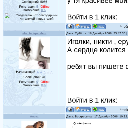
у тя красивее мои
Сообщений:
5036
Репутация:
5
Offline
Замечания:
0%
Войти в 1 клик:
Чтобы 
she_independent
Дата: Суббота, 16 Декабря 2006, 23:47:36
Иголки, никти , ер
А сердце колится т
ребят вы пишете с
Начинающий
Сообщений:
31
Репутация:
0
Offline
Замечания:
0%
Войти в 1 клик:
Чтобы 
Алька
Дата: Воскресенье, 17 Декабря 2006, 10:1
Quote
(rams)