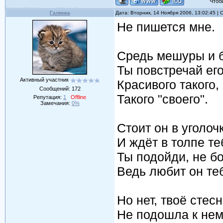
Чтобы 
Галинка
Дата: Вторник, 14 Ноября 2006, 13:02:45 |
Не пишется мне.
Средь мешуры и б
Ты повстречай его
Активный участник
Красивого такого,
Сообщений:
172
Такого "своего".
Репутация:
1
Offline
Замечания:
0%
Стоит он в уголоч
И ждёт в толпе те
Ты подойди, не бо
Ведь любит он те
Но нет, твоё стес
Не подошла к нем