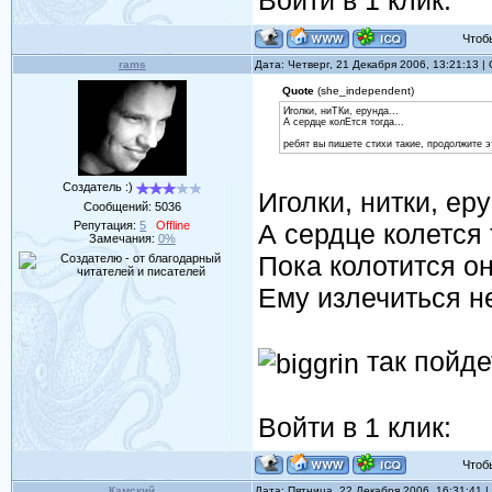
Войти в 1 клик:
Чтобы 
rams
Дата: Четверг, 21 Декабря 2006, 13:21:13 
Quote
(she_independent)
Иголки, ниТКи, ерунда...
А сердце колЕтся тогда...
ребят вы пишете стихи такие, продолжите э
Создатель :)
Иголки, нитки, еру
Сообщений:
5036
Репутация:
5
Offline
А сердце колется т
Замечания:
0%
Пока колотится он
Ему излечиться не
так пойде
Войти в 1 клик:
Чтобы 
Камский
Дата: Пятница, 22 Декабря 2006, 16:31:41