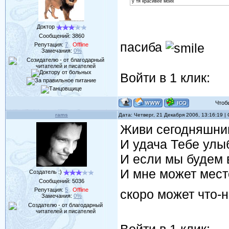
у тя красивее моих
Доктор
Сообщений:
3860
пасиба
Репутация:
7
Offline
Замечания:
0%
Войти в 1 клик:
Чтобы 
rams
Дата: Четверг, 21 Декабря 2006, 13:16:19 
Живи сегодняшни
И удача Тебе улы
И если мы будем 
И мне может мес
Создатель :)
Сообщений:
5036
Репутация:
5
Offline
скоро может что-н
Замечания:
0%