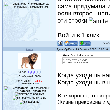
сама придумала и
если второе - на
эти строки
Войти в 1 клик:
Чтобы 
Алька
Дата: Суббота, 23 Декабря 2006, 10:03:48
Quote
(she_independent)
Иголки, никти , ерунда...
А сердце колится тогда...
Доктор
Когда уходишь нав
Сообщений:
3860
Когда уходишь в н
Репутация:
7
Offline
Замечания:
0%
Все хорошо, что хор
Жизнь прекрасна и у