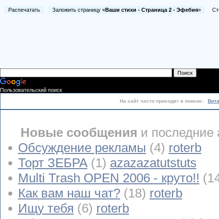
Распечатать
Заложить страницу «
Ваши стихи - Страница 2 - Эфебия
»
Стих
Пользовательский поиск
На сайт часто приходят в поиске:
Вит
Новые сообщения
и последние 
Обсуждение рекламы
(4)
roterb
Торт ЗЕБРА
(1)
azazazatutstuts
Multi Trash OPEN 2006 - круто!!
(1
Как вам наш чат?
(18)
roterb
Ищу тебя
(6)
roterb