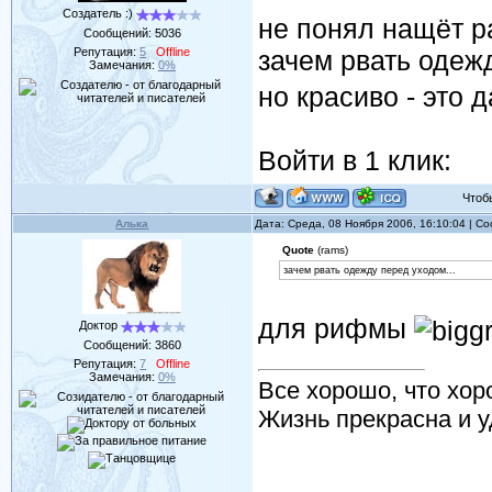
Создатель :)
не понял нащёт р
Сообщений:
5036
Репутация:
5
Offline
зачем рвать одеж
Замечания:
0%
но красиво - это 
Войти в 1 клик:
Чтобы 
Алька
Дата: Среда, 08 Ноября 2006, 16:10:04 | 
Quote
(rams)
зачем рвать одежду перед уходом...
для рифмы
Доктор
Сообщений:
3860
Репутация:
7
Offline
Замечания:
0%
Все хорошо, что хор
Жизнь прекрасна и у