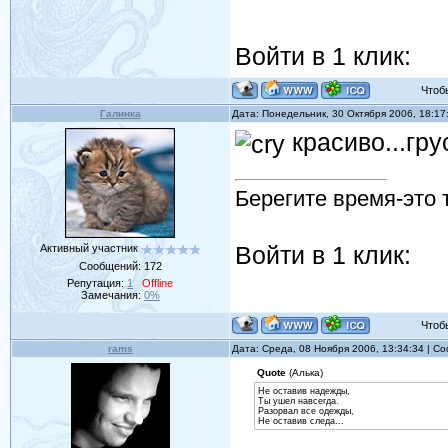
Войти в 1 клик:
Чтобы 
Галинка
Дата: Понедельник, 30 Октября 2006, 18:1
красиво...гру
Берегите время-это 
Войти в 1 клик:
Активный участник
Сообщений:
172
Репутация:
1
Offline
Замечания:
0%
Чтобы 
rams
Дата: Среда, 08 Ноября 2006, 13:34:34 | 
Quote
(Алька)
Не оставив надежды,
Ты ушел навсегда.
Разорвал все одежды,
Не оставив следа...