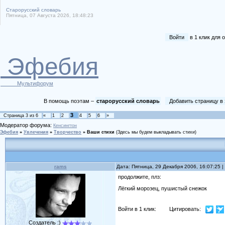
Старорусский словарь
Пятница, 07 Августа 2026, 18:48:23
Войти
в 1 клик для
Эфебия
Мультифорум
В помощь поэтам –
старорусский словарь
Добавить страницу в
3
Страница
3
из
6
«
1
2
4
5
6
»
Модератор форума:
Кенсингтон
Эфебия
»
Увлечения
»
Творчество
»
Ваши стихи
(Здесь мы будем выкладывать стихи)
rams
Дата: Пятница, 29 Декабря 2006, 16:07:25
продолжите, плз:
Лёгкий морозец, пушистый снежок
Войти в 1 клик:
Цитировать:
Создатель :)