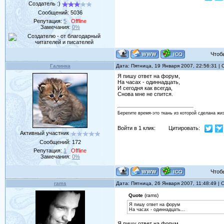
Создатель :)
Сообщений:
5036
Репутация:
5
Offline
Замечания:
0%
Чтобы 
Галинка
Дата: Пятница, 19 Января 2007, 22:56:31 
Я пишу ответ на форум,
На часах - одиннадцать,
И сегодня как всегда,
Снова мне не спится.
Берегите время-это ткань из которой сделана жи
Войти в 1 клик:
Цитировать:
Активный участник
Сообщений:
172
Репутация:
1
Offline
Замечания:
0%
Чтобы 
rams
Дата: Пятница, 26 Января 2007, 11:48:49 |
Quote
(rams)
Я пишу ответ на форум
На часах - одиннадцать...
Я пишу ответ на форум