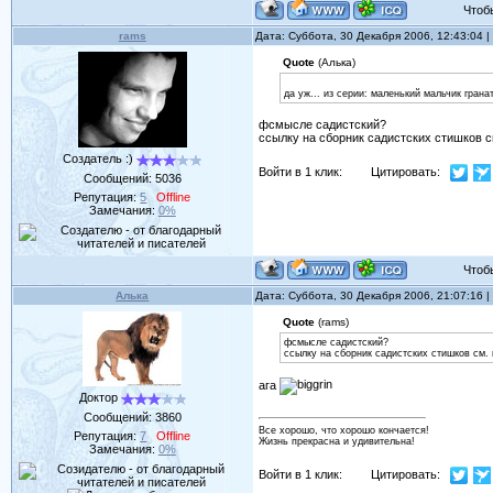
Чтобы 
rams
Дата: Суббота, 30 Декабря 2006, 12:43:04
Quote
(Алька)
да уж... из серии: маленький мальчик грана
фсмысле садистский?
ссылку на сборник садистских стишков с
Создатель :)
Войти в 1 клик:
Цитировать:
Сообщений:
5036
Репутация:
5
Offline
Замечания:
0%
Чтобы 
Алька
Дата: Суббота, 30 Декабря 2006, 21:07:16
Quote
(rams)
фсмысле садистский?
ссылку на сборник садистских стишков см. 
ага
Доктор
Сообщений:
3860
Все хорошо, что хорошо кончается!
Репутация:
7
Offline
Жизнь прекрасна и удивительна!
Замечания:
0%
Войти в 1 клик:
Цитировать: