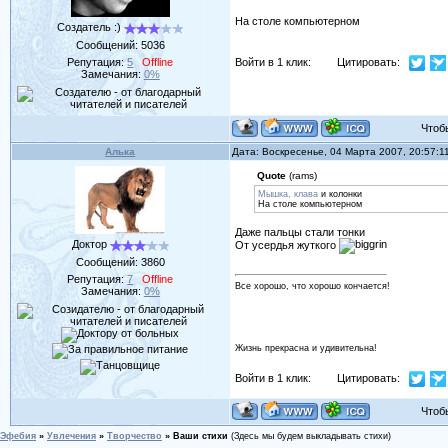
На столе компьютерном
Создатель :)
Сообщений:
5036
Репутация:
5
Offline
Войти в 1 клик:
Цитировать:
Замечания:
0%
Чтобы 
Алька
Дата: Воскресенье, 04 Марта 2007, 20:57:
Quote
(rams)
Мышка, клава
и колонки
На столе компьютерном
Даже пальцы стали тонки
Доктор
От усердья жуткого
Сообщений:
3860
Репутация:
7
Offline
Все хорошо, что хорошо кончается!
Замечания:
0%
Жизнь прекрасна и удивительна!
Войти в 1 клик:
Цитировать:
Чтобы 
Эфебия
»
Увлечения
»
Творчество
»
Ваши стихи
(Здесь мы будем выкладывать стихи)