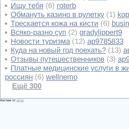
Ищу тебя
(6)
roterb
Обмануть казино в рулетку
(1)
kop
Трескается кожа на кисти
(6)
busi
Всяко-разно суп
(2)
gradylippert9
Новости туризма
(12)
ap9785833
Куда на новый год поехать?
(13)
a
Отзывы путешественников
(3)
ap
Платные медицинские услуги в ж
россиян
(6)
wellnemo
Ещё 300
Хостинг от
uCoz