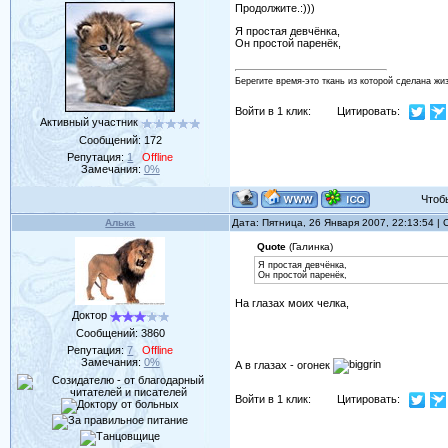
Продолжите.:)))
Я простая девчёнка,
Он простой паренёк,
Берегите время-это ткань из которой сделана жи
Войти в 1 клик:
Цитировать:
Активный участник
Сообщений:
172
Репутация:
1
Offline
Замечания:
0%
Чтобы 
Алька
Дата: Пятница, 26 Января 2007, 22:13:54 
Quote
(Галинка)
Я простая девчёнка,
Он простой паренёк,
На глазах моих челка,
Доктор
Сообщений:
3860
Репутация:
7
Offline
Замечания:
0%
А в глазах - огонек
Войти в 1 клик:
Цитировать: