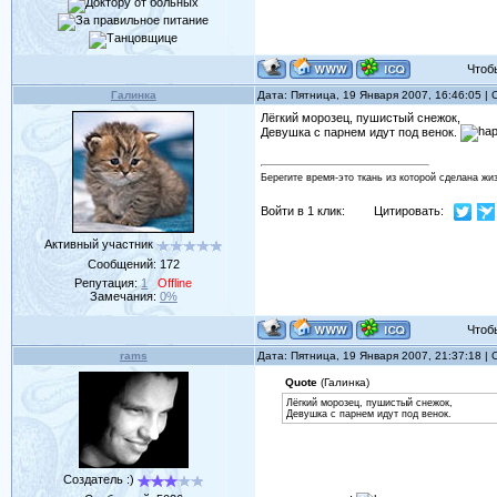
Чтобы 
Галинка
Дата: Пятница, 19 Января 2007, 16:46:05 
Лёгкий морозец, пушистый снежок,
Девушка с парнем идут под венок.
Берегите время-это ткань из которой сделана жи
Войти в 1 клик:
Цитировать:
Активный участник
Сообщений:
172
Репутация:
1
Offline
Замечания:
0%
Чтобы 
rams
Дата: Пятница, 19 Января 2007, 21:37:18 
Quote
(Галинка)
Лёгкий морозец, пушистый снежок,
Девушка с парнем идут под венок.
Создатель :)