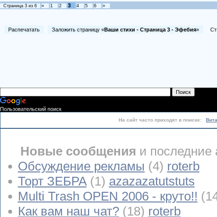
3
Страница
3
из
6
«
1
2
4
5
6
»
Распечатать
Заложить страницу «
Ваши стихи - Страница 3 - Эфебия
»
Стих
Пользовательский поиск
На сайт часто приходят в поиске:
Вит
Новые сообщения
и последние 
Обсуждение рекламы
(4)
roterb
Торт ЗЕБРА
(1)
azazazatutstuts
Multi Trash OPEN 2006 - круто!!
(1
Как вам наш чат?
(18)
roterb