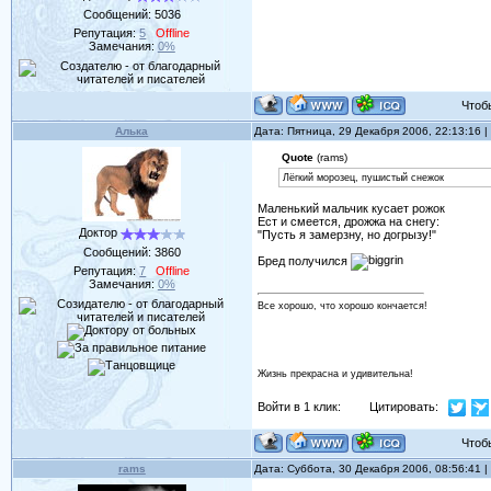
Сообщений:
5036
Репутация:
5
Offline
Замечания:
0%
Чтобы 
Алька
Дата: Пятница, 29 Декабря 2006, 22:13:16
Quote
(rams)
Лёгкий морозец, пушистый снежок
Маленький мальчик кусает рожок
Ест и смеется, дрожжа на снегу:
Доктор
"Пусть я замерзну, но догрызу!"
Сообщений:
3860
Бред получился
Репутация:
7
Offline
Замечания:
0%
Все хорошо, что хорошо кончается!
Жизнь прекрасна и удивительна!
Войти в 1 клик:
Цитировать:
Чтобы 
rams
Дата: Суббота, 30 Декабря 2006, 08:56:41