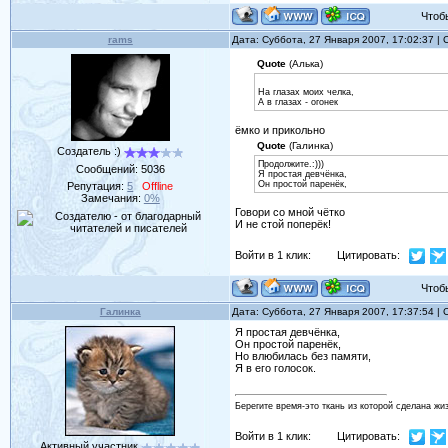
Чтобы 
rams
Дата: Суббота, 27 Января 2007, 17:02:37 
Quote
(Алька)
На глазах моих челка,
А в глазах - огонек
ёмко и прикольно
Quote
(Галинка)
Создатель :)
Продолжите.:)))
Сообщений:
5036
Я простая девчёнка,
Он простой паренёк,
Репутация:
5
Offline
Замечания:
0%
Говори со мной чётко
И не стой поперёк!
Войти в 1 клик:
Цитировать:
Чтобы 
Галинка
Дата: Суббота, 27 Января 2007, 17:37:54 
Я простая девчёнка,
Он простой паренёк,
Но влюбилась без памяти,
Я в его голосок.
Берегите время-это ткань из которой сделана жи
Войти в 1 клик:
Цитировать:
Активный участник