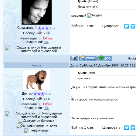
Quote
(Алька)
Бред получился
красивый
Войти в 1 клик:
Цитировать:
Создатель :)
Сообщений:
5036
Репутация:
5
Offline
Замечания:
0%
Чтобы 
Алька
Дата: Суббота, 30 Декабря 2006, 10:23:01
Quote
(rams)
красивый
да уж... из серии: маленький мальчик гр
Доктор
Сообщений:
3860
Все хорошо, что хорошо кончается!
Репутация:
7
Offline
Замечания:
0%
Жизнь прекрасна и удивительна!
Войти в 1 клик:
Цитировать: