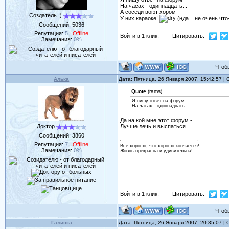
На часах - одиннадцать...
А соседи воют хором -
Создатель :)
У них караоке!
(нда... не очень чт
Сообщений:
5036
Репутация:
5
Offline
Войти в 1 клик:
Цитировать:
Замечания:
0%
Чтобы 
Алька
Дата: Пятница, 26 Января 2007, 15:42:57 
Quote
(rams)
Я пишу ответ на форум
На часах - одиннадцать...
Да на кой мне этот форум -
Доктор
Лучше лечь и выспаться
Сообщений:
3860
Репутация:
7
Offline
Все хорошо, что хорошо кончается!
Замечания:
0%
Жизнь прекрасна и удивительна!
Войти в 1 клик:
Цитировать:
Чтобы 
Галинка
Дата: Пятница, 26 Января 2007, 20:35:07 