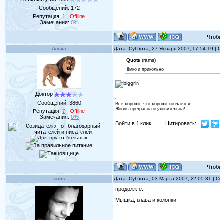
Сообщений:
172
Репутация:
1
Offline
Замечания:
0%
Чтобы 
Алька
Дата: Суббота, 27 Января 2007, 17:54:19 
Quote
(rams)
ёмко и прикольно
Доктор
Сообщений:
3860
Все хорошо, что хорошо кончается!
Жизнь прекрасна и удивительна!
Репутация:
7
Offline
Замечания:
0%
Войти в 1 клик:
Цитировать:
Чтобы 
rams
Дата: Суббота, 03 Марта 2007, 22:05:31 |
продолжте:
Мышка, клава и колонки