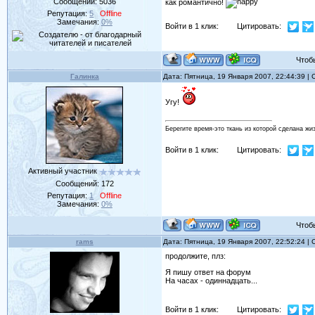
Сообщений:
5036
как романтично!
Репутация:
5
Offline
Замечания:
0%
Войти в 1 клик:
Цитировать:
Чтобы 
Галинка
Дата: Пятница, 19 Января 2007, 22:44:39 
Угу!
Берегите время-это ткань из которой сделана жи
Войти в 1 клик:
Цитировать:
Активный участник
Сообщений:
172
Репутация:
1
Offline
Замечания:
0%
Чтобы 
rams
Дата: Пятница, 19 Января 2007, 22:52:24 
продолжите, плз:
Я пишу ответ на форум
На часах - одиннадцать...
Войти в 1 клик:
Цитировать: