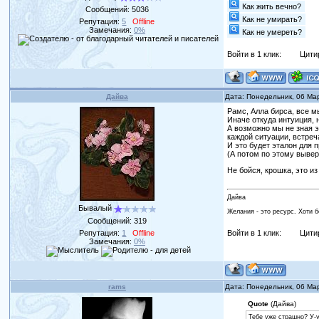
Как жить вечно?
Сообщений:
5036
Как не умирать?
Репутация:
5
Offline
Замечания:
0%
Как не умереть?
Войти в 1 клик:
Цити
Дайва
Дата: Понедельник, 06 Ма
Рамс, Алла бирса, все 
Иначе откуда интуиция, 
А возможно мы не зная э
каждой ситуации, встре
И это будет эталон для 
(А потом по этому вывер
Не бойся, крошка, это и
Дайва
Бывалый
Желания - это ресурс. Хоти 
Сообщений:
319
Репутация:
1
Offline
Войти в 1 клик:
Цити
Замечания:
0%
rams
Дата: Понедельник, 06 Ма
Quote
(Дайва)
Тебе уже страшно? У-у