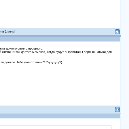
 в 1 клик!
ним другого своего прошлого.
й жизни. И так до того момента, когда будут выработаны верные навики для
та девяти. Тебе уже страшно? У-у-у-у-у?)