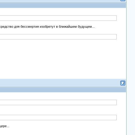
ь средство для бессмертия изобретут в ближайшем будущем...
ере...