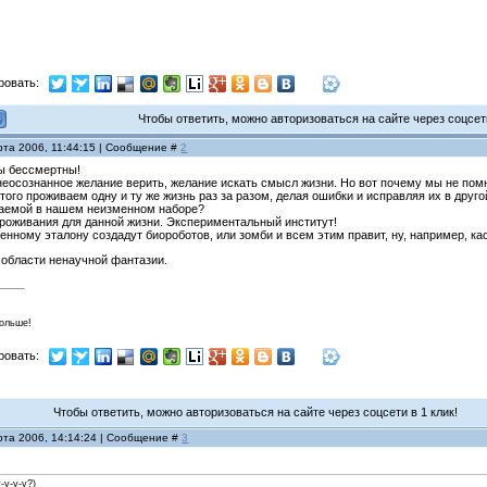
ровать:
Чтобы ответить, можно авторизоваться на сайте через соцсети
рта 2006, 11:44:15 | Сообщение #
2
мы бессмертны!
неосознанное желание верить, желание искать смысл жизни. Но вот почему мы не пом
того проживаем одну и ту же жизнь раз за разом, делая ошибки и исправляя их в друго
чаемой в нашем неизменном наборе?
проживания для данной жизни. Экспериментальный институт!
енному эталону создадут биороботов, или зомби и всем этим правит, ну, например, кас
з области ненаучной фантазии.
больше!
ровать:
Чтобы ответить, можно авторизоваться на сайте через соцсети в 1 клик!
рта 2006, 14:14:24 | Сообщение #
3
-у-у-у?)