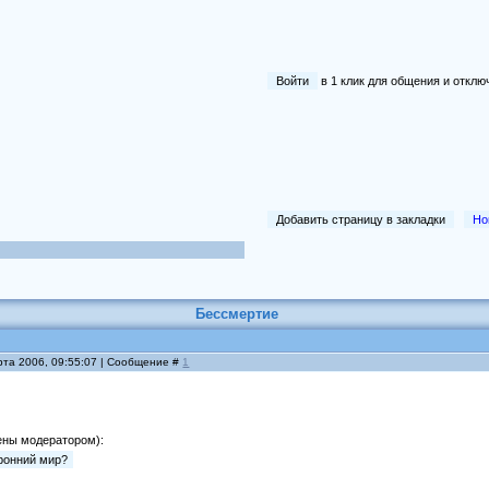
Войти
в 1 клик для общения и отк
Добавить страницу в закладки
Но
Бессмертие
рта 2006, 09:55:07 | Сообщение #
1
ены модератором):
ронний мир?