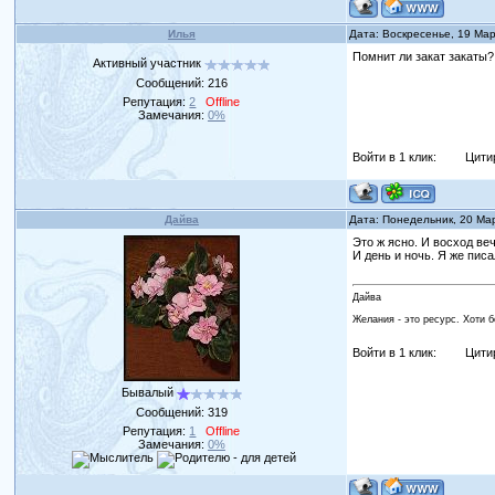
Илья
Дата: Воскресенье, 19 Ма
Помнит ли закат закаты?
Активный участник
Сообщений:
216
Репутация:
2
Offline
Замечания:
0%
Войти в 1 клик:
Цити
Дайва
Дата: Понедельник, 20 Ма
Это ж ясно. И восход ве
И день и ночь. Я же писа
Дайва
Желания - это ресурс. Хоти 
Войти в 1 клик:
Цити
Бывалый
Сообщений:
319
Репутация:
1
Offline
Замечания:
0%