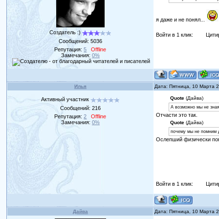
я даже и не понял...
Создатель :)
Войти в 1 клик:
Цити
Сообщений:
5036
Репутация:
5
Offline
Замечания:
0%
Илья
Дата: Пятница, 10 Марта 
Quote
(Дайва)
Активный участник
А возможно мы не зная
Сообщений:
216
Отчасти это так.
Репутация:
2
Offline
Замечания:
0%
Quote
(Дайва)
почему мы не помним 
Ослепший физически помн
Войти в 1 клик:
Цити
Дайва
Дата: Пятница, 10 Марта 