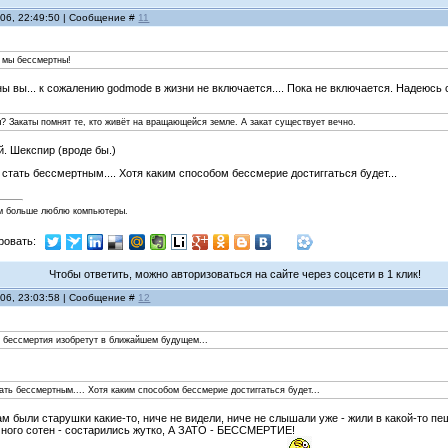
006, 22:49:50 | Сообщение #
11
е мы бессмертны!
ны вы... к сожалению godmode в жизни не включается.... Пока не включается. Надеюс
ы? Закаты помнят те, кто живёт на вращающейся земле. А закат существует вечно.
й. Шекспир (вроде бы.)
я стать бессмертным.... Хотя каким способом бессмерие достиггаться будет...
м больше люблю компьютеры.
ровать:
Чтобы ответить, можно авторизоваться на сайте через соцсети в 1 клик!
006, 23:03:58 | Сообщение #
12
 бессмертия изобретут в ближайшем будущем...
тать бессмертным.... Хотя каким способом бессмерие достиггаться будет...
ам были старушки какие-то, ниче не видели, ниче не слышали уже - жили в какой-то пещ
много сотен - состарились жутко, А ЗАТО - БЕССМЕРТИЕ!