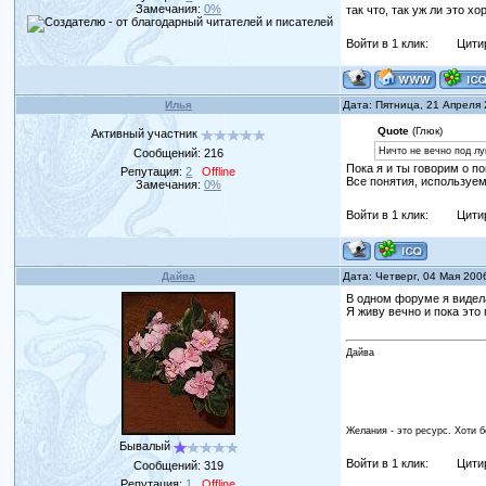
Замечания:
0%
так что, так уж ли это 
Войти в 1 клик:
Цити
Илья
Дата: Пятница, 21 Апреля
Quote
(Глюк)
Активный участник
Ничто не вечно под лу
Сообщений:
216
Пока я и ты говорим о п
Репутация:
2
Offline
Все понятия, используем
Замечания:
0%
Войти в 1 клик:
Цити
Дайва
Дата: Четверг, 04 Мая 200
В одном форуме я видел
Я живу вечно и пока это
Дайва
Желания - это ресурс. Хоти 
Бывалый
Войти в 1 клик:
Цити
Сообщений:
319
Репутация:
1
Offline