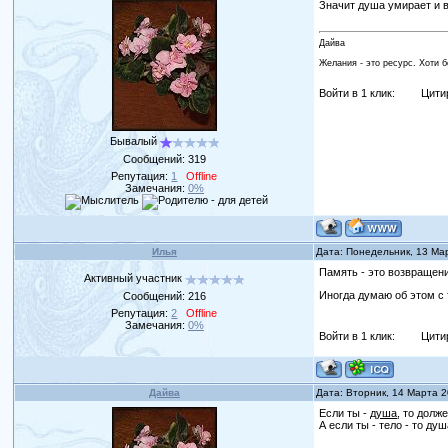
Значит душа умирает и 
Дайва
Желания - это ресурс. Хоти 
Войти в 1 клик:
Цити
Бывалый
Сообщений:
319
Репутация:
1
Offline
Замечания:
0%
Илья
Дата: Понедельник, 13 Ма
Память - это возвращени
Активный участник
Иногда думаю об этом с 
Сообщений:
216
Репутация:
2
Offline
Замечания:
0%
Войти в 1 клик:
Цити
Дайва
Дата: Вторник, 14 Марта 
Если ты -
душа
, то долж
А если ты - тело - то ду