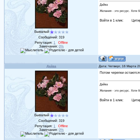
Дайва
Желания - это ресурс. Хоти 
Войти в 1 клик:
Цити
Бывалый
Сообщений:
319
Репутация:
1
Offline
Замечания:
0%
Дайва
Дата: Четверг, 16 Марта 2
Потом черепки остаются,
Дайва
Желания - это ресурс. Хоти 
Войти в 1 клик:
Цити
Бывалый
Сообщений:
319
Репутация:
1
Offline
Замечания:
0%