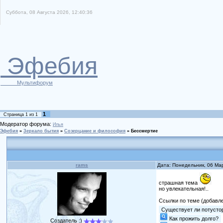
Суббота, 08 Августа 2026, 12:40:36
Эфебия
Мультифорум
1
Страница
1
из
1
Модератор форума:
Илья
Эфебия
»
Зеркало бытия
»
Созерцание и философия
»
Бессмертие
rams
Дата: Понедельник, 06 Ма
страшная тема
но увлекательная!..
Ссылки по теме (добавл
Существует ли потусто
Как прожить долго?
Создатель :)