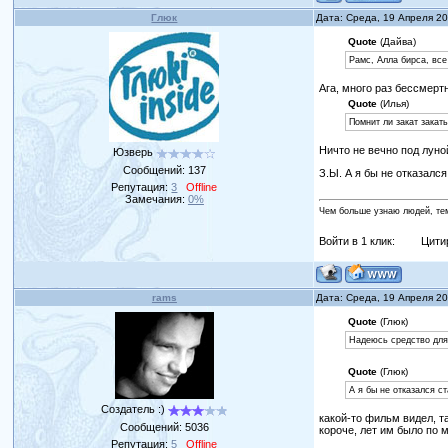
Глюк
Дата: Среда, 19 Апреля 2
Quote
(Дайва)
Рамс, Алла бирса, вс
Ага, много раз бессмерт
Quote
(Илья)
Помнит ли закат закат
Ничто не вечно под луно
Юзверь
Сообщений:
137
З.Ы. А я бы не отказалс
Репутация:
3
Offline
Замечания:
0%
Чем больше узнаю людей, те
Войти в 1 клик:
Цити
rams
Дата: Среда, 19 Апреля 2
Quote
(Глюк)
Надеюсь средство для
Quote
(Глюк)
А я бы не отказался с
Создатель :)
какой-то фильм видел, т
Сообщений:
5036
короче, лет им было по 
Репутация:
5
Offline