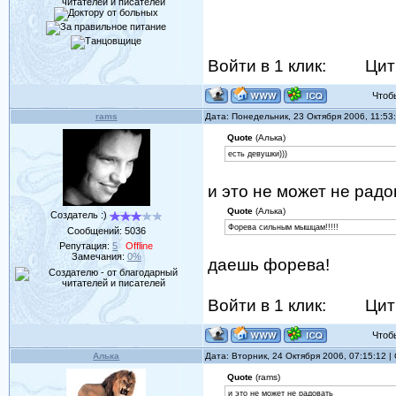
Войти в 1 клик:
Цит
Чтобы 
rams
Дата: Понедельник, 23 Октября 2006, 11:5
Quote
(Алька)
есть девушки)))
и это не может не рад
Quote
(Алька)
Создатель :)
Форева сильным мышцам!!!!!
Сообщений:
5036
Репутация:
5
Offline
Замечания:
0%
даешь форева!
Войти в 1 клик:
Цит
Чтобы 
Алька
Дата: Вторник, 24 Октября 2006, 07:15:12 
Quote
(rams)
и это не может не радовать