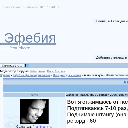
Воскресенье, 09 Августа 2026, 16:43:01
Войти
в 1 клик для
Эфебия
Мультифорум
Добавить страницу в
1
Страница
1
из
1
Модератор форума:
,
,
fialka
Алька
Рысь_Блатная
Эфебия
»
Эфебия: философия жизни
»
Физкультура и спорт
»
А мы чем хуже?
(Наши достижения
А 
rams
Дата: Понедельник, 30 Января 2006, 18:37
Вот я отжимаюсь от пол
Подтягиваюсь 7-10 раз, 
Поднимаю штангу (она н
рекорд - 60
Создатель :)