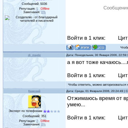
Сообщений:
5036
Сообщение
Репутация:
5
Offline
Замечания:
0%
Войти в 1 клик:
Цит
Чтобы 
dj_maple
Дата: Понедельник, 30 Января 2006, 22:59
а я вот тоже качаюсь..
Войти в 1 клик:
Цит
Чтобы ответить, можно авторизоваться на
Камский
Дата: Среда, 01 Февраля 2006, 20:24:49 |
Отжимаюсь время от вре
умею...
Эксперт по телефонам
Сообщений:
351
Войти в 1 клик:
Цит
Репутация:
2
Offline
Замечания:
0%