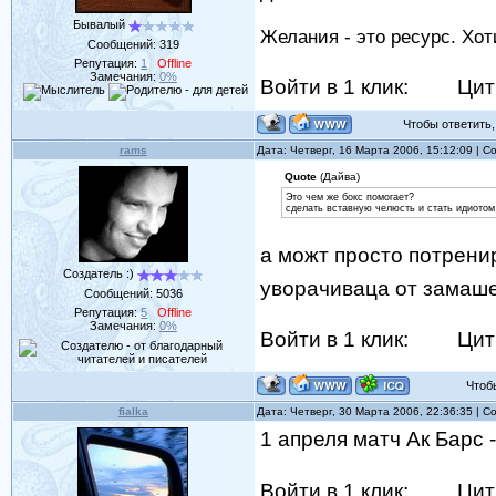
Бывалый
Желания - это ресурс. Хо
Сообщений:
319
Репутация:
1
Offline
Замечания:
0%
Войти в 1 клик:
Цит
Чтобы ответить, 
rams
Дата: Четверг, 16 Марта 2006, 15:12:09 | 
Quote
(Дайва)
Это чем же бокс помогает?
сделать вставную челюсть и стать идиотом 
а можт просто потренир
Создатель :)
уворачиваца от замаш
Сообщений:
5036
Репутация:
5
Offline
Замечания:
0%
Войти в 1 клик:
Цит
Чтобы 
fialka
Дата: Четверг, 30 Марта 2006, 22:36:35 | 
1 апреля матч Ак Барс 
Войти в 1 клик:
Цит