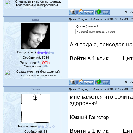
Чтобы 
rams
Дата: Среда, 01 Февраля 2006, 21:07:43 |
Quote
(Камский)
На одной ноге присесть умею...
А я падаю, приседая н
Создатель :)
Войти в 1 клик:
Цит
Сообщений:
5036
Репутация:
5
Offline
Замечания:
0%
Чтобы 
Timan
Дата: Среда, 08 Февраля 2006, 07:42:40 |
мне кажется что сочит
здоровью!
Южный Гангстер
Начинающий
Войти в 1 клик:
Цит
Сообщений:
63