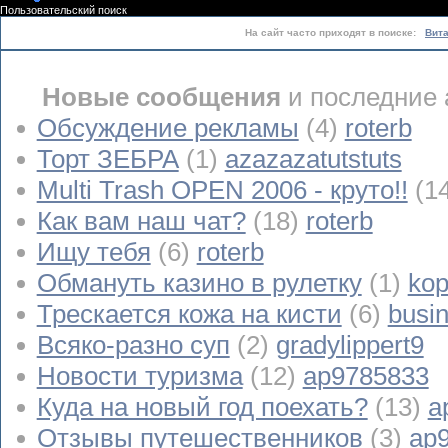
Пользовательский поиск
На сайт часто приходят в поиске:
Вит
Новые сообщения
и последние 
Обсуждение рекламы
(4)
roterb
Торт ЗЕБРА
(1)
azazazatutstuts
Multi Trash OPEN 2006 - круто!!
(1
Как вам наш чат?
(18)
roterb
Ищу тебя
(6)
roterb
Обмануть казино в рулетку
(1)
kop
Трескается кожа на кисти
(6)
busi
Всяко-разно суп
(2)
gradylippert9
Новости туризма
(12)
ap9785833
Куда на новый год поехать?
(13)
a
Отзывы путешественников
(3)
ap