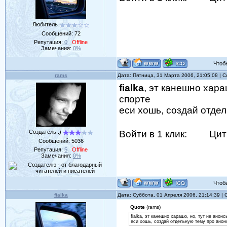
Любитель
Сообщений:
72
Репутация:
0
Offline
Замечания:
0%
Чтобы 
rams
Дата: Пятница, 31 Марта 2006, 21:05:08 |
fialka
, эт канешно хара
спорте
еси хошь, создай отде
Создатель :)
Войти в 1 клик:
Цит
Сообщений:
5036
Репутация:
5
Offline
Замечания:
0%
Чтобы 
fialka
Дата: Суббота, 01 Апреля 2006, 21:14:39 
Quote
(rams)
fialka, эт канешно харашо, но, тут не анон
еси хошь, создай отдельную тему про анон