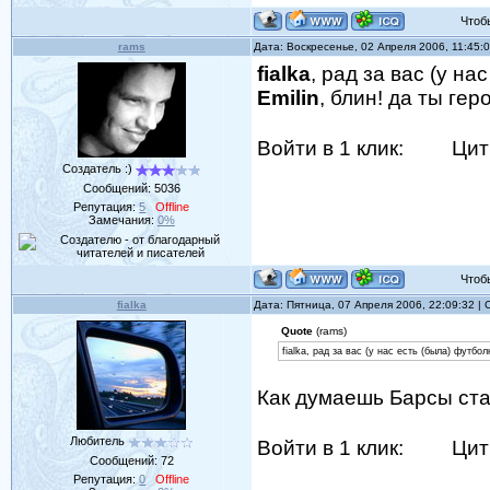
Чтобы 
rams
Дата: Воскресенье, 02 Апреля 2006, 11:45:
fialka
, рад за вас (у н
Emilin
, блин! да ты гер
Войти в 1 клик:
Цит
Создатель :)
Сообщений:
5036
Репутация:
5
Offline
Замечания:
0%
Чтобы 
fialka
Дата: Пятница, 07 Апреля 2006, 22:09:32 
Quote
(rams)
fialka, рад за вас (у нас есть (была) футбо
Как думаешь Барсы ст
Любитель
Войти в 1 клик:
Цит
Сообщений:
72
Репутация:
0
Offline