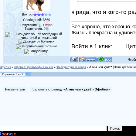
я рада, что я кого-то ра
Доктор
Сообщений:
3860
Репутация:
7
Offline
Все хорошо, что хорошо ко
Замечания:
0%
Жизнь прекрасна и удивит
Войти в 1 клик:
Цит
Чтобы 
Эфебия
»
Эфебия: философия жизни
»
Физкультура и спорт
»
А мы чем хуже?
(Наши достижения
1
Страница
1
из
1
Распечатать
Заложить страницу «
А мы чем хуже? - Эфебия
»