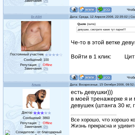
Замечания:
0%
Чтобы 
Dr-ASH
Дата: Среда, 12 Апреля 2006, 22:35:02 | 
Quote
(rams)
девушки, смотрите какие тут парни!!!
Че-то в этой ветке деву
Постоянный участник
Войти в 1 клик:
Цит
Сообщений:
100
Репутация:
0
Offline
Замечания:
0%
Чтобы 
Алька
Дата: Воскресенье, 15 Октября 2006, 09:52
есть девушки)))
в моей тренажерке я и
девушек (штанга 30 кг, 
Доктор
Сообщений:
3860
Все хорошо, что хорошо ко
Репутация:
7
Offline
Жизнь прекрасна и удивит
Замечания:
0%