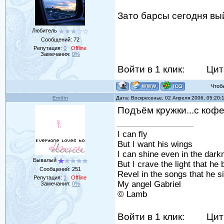
Зато барсы сегодня вы
Любитель
Сообщений:
72
Репутация:
0
Offline
Замечания:
0%
Войти в 1 клик:
Цит
Чтобы 
Emilin
Дата: Воскресенье, 02 Апреля 2006, 05:20
Подъём кружки...с кофе.
I can fly
But I want his wings
I can shine even in the dark
Бывалый
But I crave the light that he 
Сообщений:
251
Revel in the songs that he s
Репутация:
1
Offline
My angel Gabriel
Замечания:
0%
© Lamb
Войти в 1 клик:
Цит