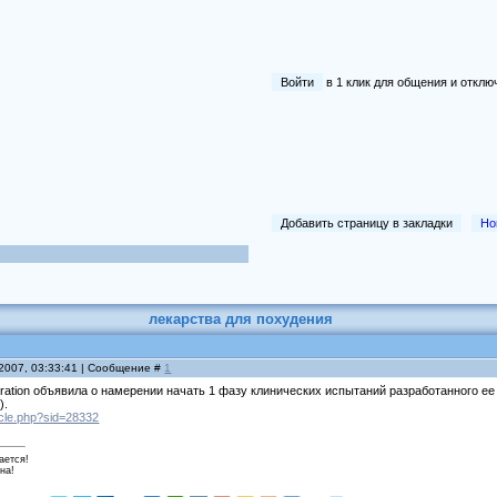
Войти
в 1 клик для общения и отк
Добавить страницу в закладки
Но
лекарства для похудения
 2007, 03:33:41 | Сообщение #
1
ration объявила о намерении начать 1 фазу клинических испытаний разработанного е
).
ticle.php?sid=28332
ается!
на!