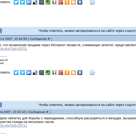
ровать:
Чтобы ответить, можно авторизоваться на сайте через соцсети
рта 2007, 10:44:59 | Сообщение #
2
, что незаконная продажа через Интернет лекарств, снижающих аппетит, представляе
ticle.php?sid=28701
ается!
на!
ровать:
Чтобы ответить, можно авторизоваться на сайте через соцсети
ля 2007, 15:32:43 | Сообщение #
3
дали таблетку для борьбы с перееданием, способную расширяться в желудке, вызыва
чувства голода на несколько часов.
ticle.php?sid=29712