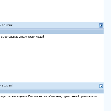
 в 1 клик!
т смертельную угрозу жизни людей.
 в 1 клик!
я чувство насыщения. По словам разработчиков, однократный прием нового