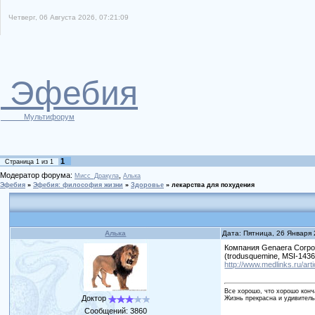
Четверг, 06 Августа 2026, 07:21:09
Эфебия
Мультифорум
1
Страница
1
из
1
Модератор форума:
,
Мисс_Дракула
Алька
Эфебия
»
Эфебия: философия жизни
»
Здоровье
»
лекарства для похудения
Алька
Дата: Пятница, 26 Января
Компания Genaera Corpo
(trodusquemine, MSI-1436
http://www.medlinks.ru/ar
Все хорошо, что хорошо конч
Доктор
Жизнь прекрасна и удивитель
Сообщений:
3860