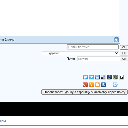
 в 1 клик!
Поиск:
колы