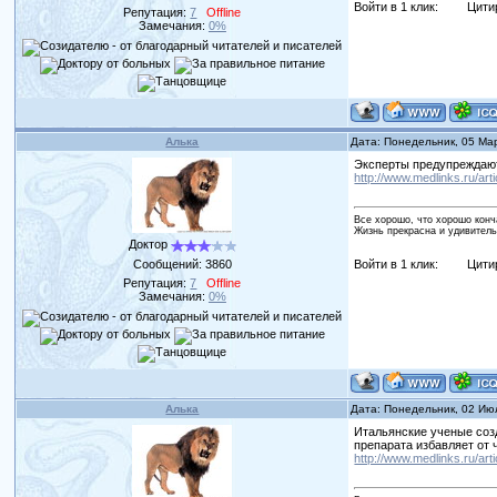
Войти в 1 клик:
Цити
Репутация:
7
Offline
Замечания:
0%
Алька
Дата: Понедельник, 05 Ма
Эксперты предупреждают
http://www.medlinks.ru/ar
Все хорошо, что хорошо конч
Жизнь прекрасна и удивитель
Доктор
Сообщений:
3860
Войти в 1 клик:
Цити
Репутация:
7
Offline
Замечания:
0%
Алька
Дата: Понедельник, 02 Ию
Итальянские ученые соз
препарата избавляет от 
http://www.medlinks.ru/ar