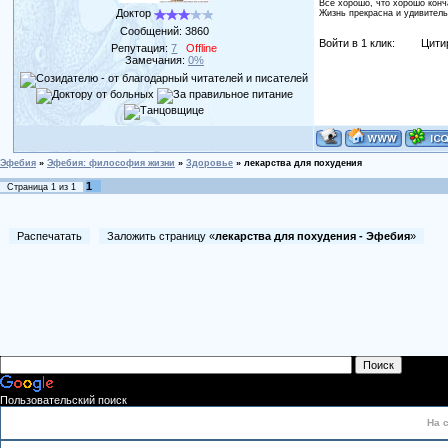
Все хорошо, что хорошо конч
Доктор
Жизнь прекрасна и удивитель
Сообщений:
3860
Войти в 1 клик:
Цити
Репутация:
7
Offline
Замечания:
0%
Эфебия
»
Эфебия: философия жизни
»
Здоровье
»
лекарства для похудения
1
Страница
1
из
1
Распечатать
Заложить страницу «
лекарства для похудения - Эфебия
»
Пользовательский поиск
На 