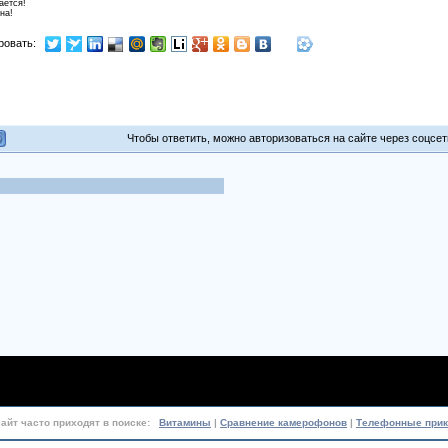
ается!
на!
ровать:
Чтобы ответить, можно авторизоваться на сайте через соцсети
сайт часто приходят в поиске:
Витамины
|
Сравнение камерофонов
|
Телефонные при