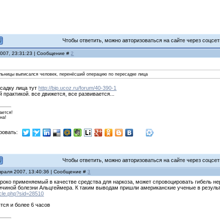
Чтобы ответить, можно авторизоваться на сайте через соцсети
2007, 23:31:23 | Сообщение #
2
ольницы выписался человек, перенёсший операцию по пересадке лица
есадку лица тут
http://bip.ucoz.ru/forum/40-390-1
 практикой. все движется, все развивается...
ается!
на!
ровать:
Чтобы ответить, можно авторизоваться на сайте через соцсети
враля 2007, 13:40:36 | Сообщение #
3
око применяемый в качестве средства для наркоза, может спровоцировать гибель нер
чиной болезни Альцгеймера. К таким выводам пришли американские ученые в результат
ticle.php?sid=28510
ятся и более 6 часов