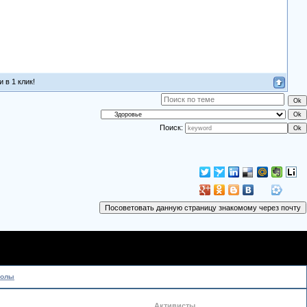
 в 1 клик!
Поиск:
колы
Активисты