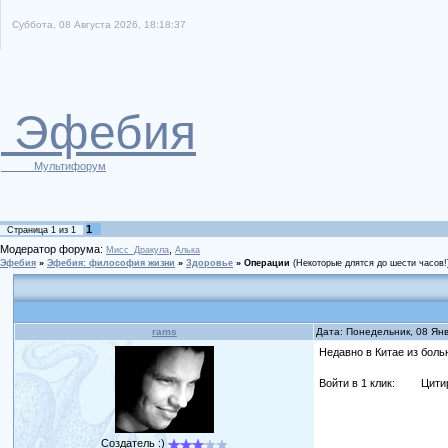
Суббота, 08 Августа 2026, 18:18:37
Эфебия
Мультифорум
1
Страница
1
из
1
Модератор форума:
,
Мисс_Дракула
Алька
Эфебия
»
Эфебия: философия жизни
»
Здоровье
»
Операции
(Некоторые длятся до шести часов!
rams
Дата: Понедельник, 08 Ян
Недавно в Китае из бол
Войти в 1 клик:
Цити
Создатель :)