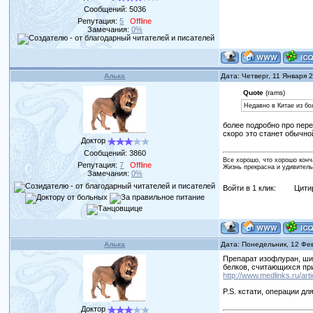
Сообщений:
5036
Репутация:
5
Offline
Замечания:
0%
Алька
Дата: Четверг, 11 Января 
Quote
(rams)
Недавно в Китае из б
более подробно про пер
скоро это станет обычной
Доктор
Сообщений:
3860
Все хорошо, что хорошо конч
Репутация:
7
Offline
Жизнь прекрасна и удивитель
Замечания:
0%
Войти в 1 клик:
Цити
Алька
Дата: Понедельник, 12 Фе
Препарат изофлуран, шир
белков, считающихся при
http://www.medlinks.ru/ar
P.S. кстати, операции дл
Доктор