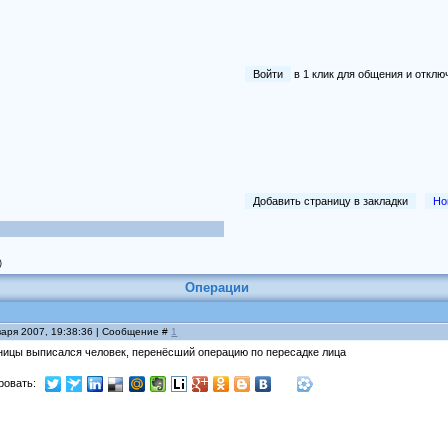
Войти
в 1 клик для общения и отк
Добавить страницу в закладки
Но
)
Операции
варя 2007, 19:38:36 | Сообщение #
1
ьницы выписался человек, перенёсший операцию по пересадке лица
ровать: