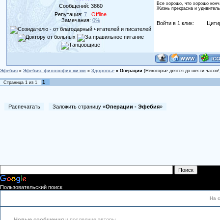
Все хорошо, что хорошо конч
Сообщений:
3860
Жизнь прекрасна и удивитель
Репутация:
7
Offline
Замечания:
0%
Войти в 1 клик:
Цити
Эфебия
»
Эфебия: философия жизни
»
Здоровье
»
Операции
(Некоторые длятся до шести часов!
1
Страница
1
из
1
Распечатать
Заложить страницу «
Операции - Эфебия
»
Пользовательский поиск
На 
Новые сообщения
и последние авторы