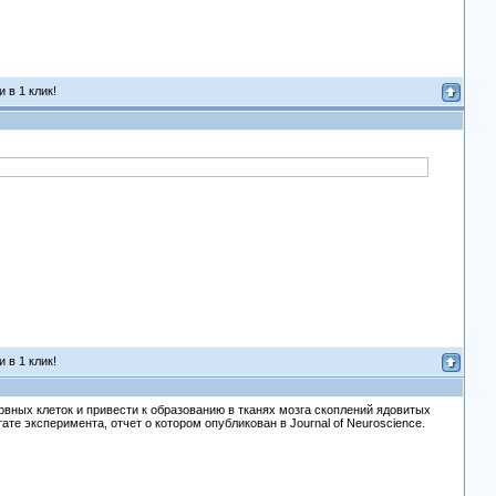
 в 1 клик!
 в 1 клик!
вных клеток и привести к образованию в тканях мозга скоплений ядовитых
е эксперимента, отчет о котором опубликован в Journal of Neuroscience.