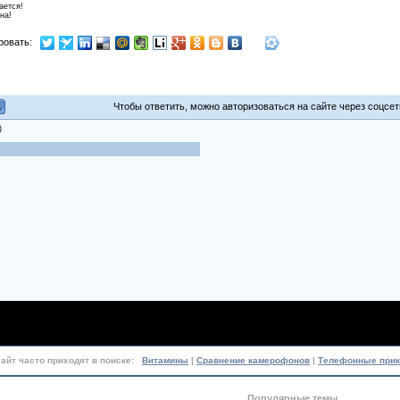
ается!
на!
ровать:
Чтобы ответить, можно авторизоваться на сайте через соцсети
)
сайт часто приходят в поиске:
Витамины
|
Сравнение камерофонов
|
Телефонные при
Популярные темы