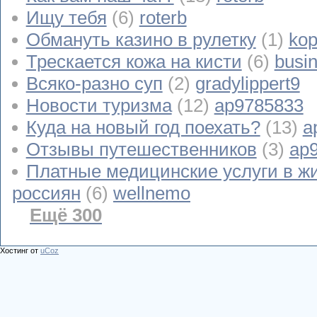
Ищу тебя
(6)
roterb
Обмануть казино в рулетку
(1)
kop
Трескается кожа на кисти
(6)
busi
Всяко-разно суп
(2)
gradylippert9
Новости туризма
(12)
ap9785833
Куда на новый год поехать?
(13)
a
Отзывы путешественников
(3)
ap
Платные медицинские услуги в ж
россиян
(6)
wellnemo
Ещё 300
Хостинг от
uCoz