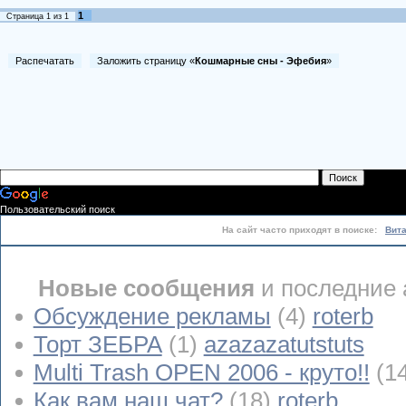
1
Страница
1
из
1
Распечатать
Заложить страницу «
Кошмарные сны - Эфебия
»
Пользовательский поиск
На сайт часто приходят в поиске:
Вит
Новые сообщения
и последние 
Обсуждение рекламы
(4)
roterb
Торт ЗЕБРА
(1)
azazazatutstuts
Multi Trash OPEN 2006 - круто!!
(1
Как вам наш чат?
(18)
roterb