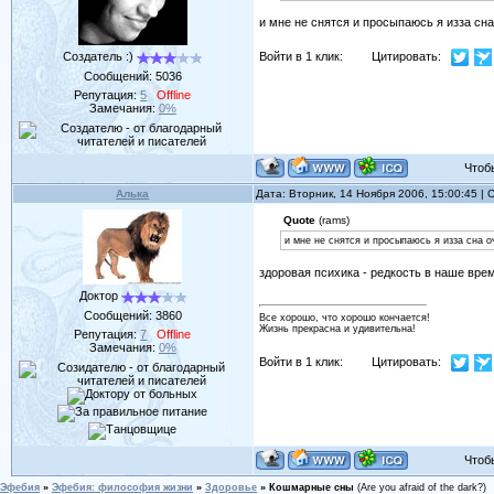
и мне не снятся и просыпаюсь я изза сна
Войти в 1 клик:
Цитировать:
Создатель :)
Сообщений:
5036
Репутация:
5
Offline
Замечания:
0%
Чтобы 
Алька
Дата: Вторник, 14 Ноября 2006, 15:00:45 |
Quote
(rams)
и мне не снятся и просыпаюсь я изза сна о
здоровая психика - редкость в наше вре
Доктор
Сообщений:
3860
Все хорошо, что хорошо кончается!
Жизнь прекрасна и удивительна!
Репутация:
7
Offline
Замечания:
0%
Войти в 1 клик:
Цитировать:
Чтобы 
Эфебия
»
Эфебия: философия жизни
»
Здоровье
»
Кошмарные сны
(Are you afraid of the dark?)