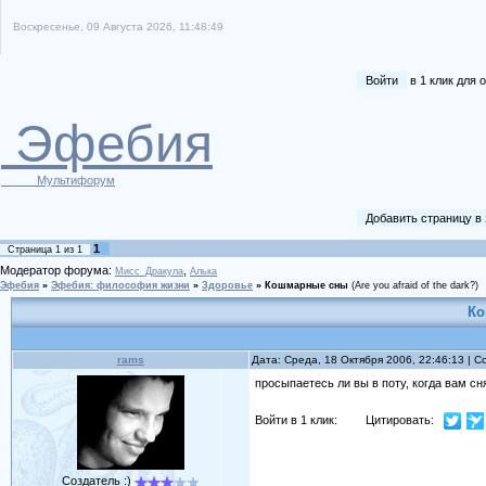
Воскресенье, 09 Августа 2026, 11:48:49
Войти
в 1 клик для
Эфебия
Мультифорум
Добавить страницу в
1
Страница
1
из
1
Модератор форума:
,
Мисс_Дракула
Алька
Эфебия
»
Эфебия: философия жизни
»
Здоровье
»
Кошмарные сны
(Are you afraid of the dark?)
Ко
rams
Дата: Среда, 18 Октября 2006, 22:46:13 | 
просыпаетесь ли вы в поту, когда вам 
Войти в 1 клик:
Цитировать:
Создатель :)