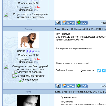
Сообщений:
5036
Репутация:
5
Offline
Замечания:
0%
Чтобы 
Алька
Дата: Среда, 18 Октября 2006, 23:02:04 | 
нет, никогда
мне больше снятся не кошмары, а события
предстоящего события
Все хорошо, что хорошо кончается!
Доктор
Сообщений:
3860
Репутация:
7
Offline
Замечания:
0%
Жизнь прекрасна и удивительна!
Войти в 1 клик:
Цитировать:
Чтобы 
rams
Дата: Вторник, 14 Ноября 2006, 14:34:02 |
Quote
(Алька)
нет, никогда
мне больше снятся не кошмары, а события, 