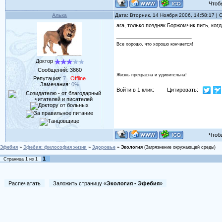
Чтобы 
Алька
Дата: Вторник, 14 Ноября 2006, 14:58:17 |
ага, только поздняк Боржомчик пить, ког
Все хорошо, что хорошо кончается!
Доктор
Сообщений:
3860
Жизнь прекрасна и удивительна!
Репутация:
7
Offline
Замечания:
0%
Войти в 1 клик:
Цитировать:
Чтобы 
Эфебия
»
Эфебия: философия жизни
»
Здоровье
»
Экология
(Загрязнение окружающей среды)
1
Страница
1
из
1
Распечатать
Заложить страницу «
Экология - Эфебия
»