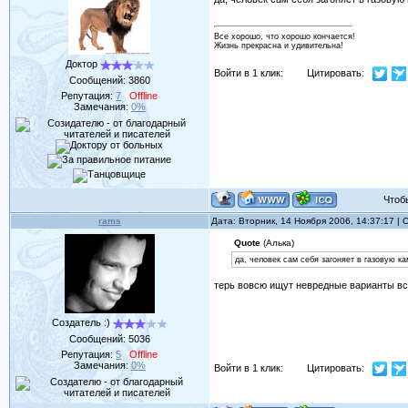
Все хорошо, что хорошо кончается!
Жизнь прекрасна и удивительна!
Доктор
Войти в 1 клик:
Цитировать:
Сообщений:
3860
Репутация:
7
Offline
Замечания:
0%
Чтобы 
rams
Дата: Вторник, 14 Ноября 2006, 14:37:17 |
Quote
(Алька)
да, человек сам себя загоняет в газовую ка
терь вовсю ищут невредные варианты все
Создатель :)
Сообщений:
5036
Репутация:
5
Offline
Замечания:
0%
Войти в 1 клик:
Цитировать: