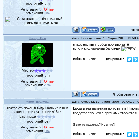
Сообщений:
5036
Репутация:
5
Offline
Замечания:
0%
Чтобы 
Элоир_Вер
Дата: Понедельник, 13 Марта 2006, 19:53:
нпадо носить с собой противогаз)))
ну или кислородный балончик
Войти в 1 клик:
Цитировать:
Мастер
Сообщений:
767
Репутация:
1
Offline
Замечания:
20%
Чтобы ответить, 
Мисс_Дракула
Дата: Суббота, 15 Апреля 2006, 20:04:35 
Аватар отключен в виду наличия в нём
Каждый раз приезжая погостить в Нижне
элементов из категории «16+»
представляю, что с органами твориться..
Вампирша
Сообщений:
213
Я вам не нравлюсь? Ну и что?!
Репутация:
2
Offline
Замечания:
0%
Войти в 1 клик:
Цитировать: