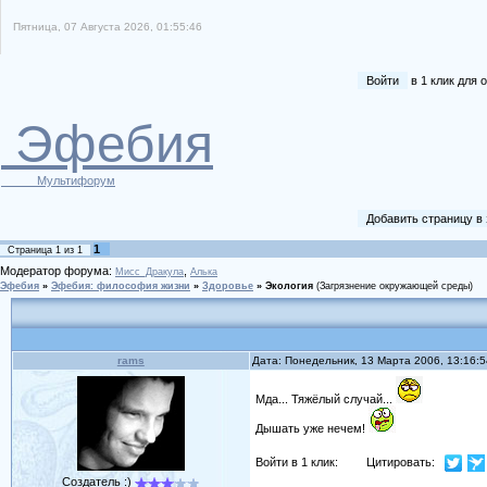
Пятница, 07 Августа 2026, 01:55:46
Войти
в 1 клик для
Эфебия
Мультифорум
Добавить страницу в
1
Страница
1
из
1
Модератор форума:
,
Мисс_Дракула
Алька
Эфебия
»
Эфебия: философия жизни
»
Здоровье
»
Экология
(Загрязнение окружающей среды)
rams
Дата: Понедельник, 13 Марта 2006, 13:16:
Мда... Тяжёлый случай...
Дышать уже нечем!
Войти в 1 клик:
Цитировать:
Создатель :)