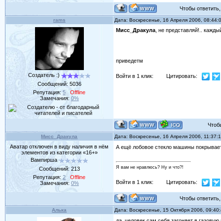
Чтобы ответить, 
rams
Дата: Воскресенье, 16 Апреля 2006, 08:44
Мисс_Дракула
, не представляй!.. кажды
приведетм
Создатель :)
Войти в 1 клик:
Цитировать:
Сообщений:
5036
Репутация:
5
Offline
Замечания:
0%
Чтобы 
Мисс_Дракула
Дата: Воскресенье, 16 Апреля 2006, 11:37:
Аватар отключен в виду наличия в нём
А ещё лобовое стекло машины покрывае
элементов из категории «16+»
Вампирша
Я вам не нравлюсь? Ну и что?!
Сообщений:
213
Репутация:
2
Offline
Войти в 1 клик:
Цитировать:
Замечания:
0%
Чтобы ответить, 
Алька
Дата: Воскресенье, 15 Октября 2006, 09:40
да, человек сам себя загоняет в газовую 