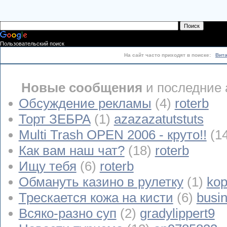
Пользовательский поиск
На сайт часто приходят в поиске:
Вит
Новые сообщения
и последние 
Обсуждение рекламы
(4)
roterb
Торт ЗЕБРА
(1)
azazazatutstuts
Multi Trash OPEN 2006 - круто!!
(1
Как вам наш чат?
(18)
roterb
Ищу тебя
(6)
roterb
Обмануть казино в рулетку
(1)
kop
Трескается кожа на кисти
(6)
busi
Всяко-разно суп
(2)
gradylippert9