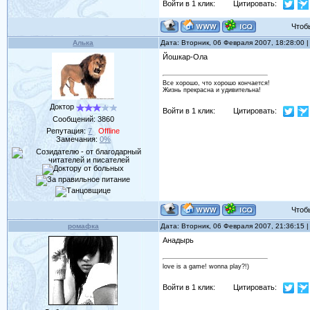
Войти в 1 клик:
Цитировать:
Чтобы 
Алька
Дата: Вторник, 06 Февраля 2007, 18:28:00
Йошкар-Ола
Все хорошо, что хорошо кончается!
Жизнь прекрасна и удивительна!
Доктор
Войти в 1 клик:
Цитировать:
Сообщений:
3860
Репутация:
7
Offline
Замечания:
0%
Чтобы 
ромафка
Дата: Вторник, 06 Февраля 2007, 21:36:15
Анадырь
love is a game! wonna play?!)
Войти в 1 клик:
Цитировать: