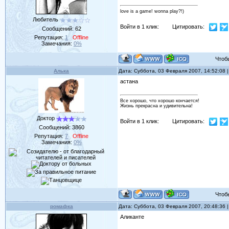
love is a game! wonna play?!)
Любитель
Войти в 1 клик:
Цитировать:
Сообщений:
62
Репутация:
1
Offline
Замечания:
0%
Чтобы 
Алька
Дата: Суббота, 03 Февраля 2007, 14:52:08
астана
Все хорошо, что хорошо кончается!
Жизнь прекрасна и удивительна!
Доктор
Войти в 1 клик:
Цитировать:
Сообщений:
3860
Репутация:
7
Offline
Замечания:
0%
Чтобы 
ромафка
Дата: Суббота, 03 Февраля 2007, 20:48:36
Аликанте