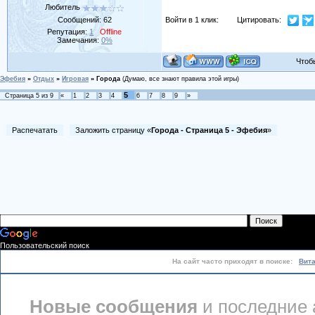
Любитель
Сообщений:
62
Войти в 1 клик:
Цитировать:
Репутация:
1
Offline
Замечания:
0%
Чтобы 
Эфебия
»
Отдых
»
Игровая
»
Города
(Думаю, все знают правила этой игры)
5
Страница
5
из
9
«
1
2
3
4
6
7
8
9
»
Распечатать
Заложить страницу «
Города - Страница 5 - Эфебия
»
Пользовательский поиск
На сайт часто приходят в поиске:
Вит
Новые сообщения
и последние 