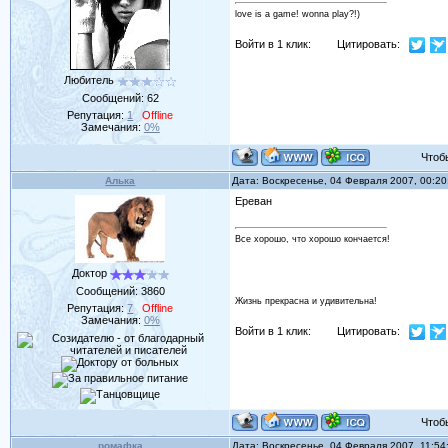
love is a game! wonna play?!)
Войти в 1 клик:
Цитировать:
Любитель
Сообщений:
62
Репутация:
1
Offline
Замечания:
0%
Чтобы 
Алька
Дата: Воскресенье, 04 Февраля 2007, 00:2
Ереван
Все хорошо, что хорошо кончается!
Доктор
Сообщений:
3860
Жизнь прекрасна и удивительна!
Репутация:
7
Offline
Замечания:
0%
Войти в 1 клик:
Цитировать:
Чтобы 
ромафка
Дата: Воскресенье, 04 Февраля 2007, 11:5