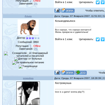
Репутация:
2
Offline
Войти в 1 клик:
Цитировать:
Замечания:
0%
Чтобы ответить, 
Алька
Дата: Среда, 07 Февраля 2007, 11:51:03 |
Козьмодемьянск
Все хорошо, что хорошо кончается!
Жизнь прекрасна и удивительна!
Доктор
Войти в 1 клик:
Цитировать:
Сообщений:
3860
Репутация:
7
Offline
Замечания:
0%
Чтобы 
ромафка
Дата: Среда, 07 Февраля 2007, 18:28:39 |
Костромукша
love is a game! wonna play?!)