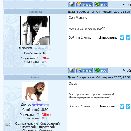
Чтобы 
ромафка
Дата: Воскресенье, 04 Февраля 2007, 12:3
Сан-Марино
love is a game! wonna play?!)
Войти в 1 клик:
Цитировать:
Любитель
Сообщений:
62
Репутация:
1
Offline
Замечания:
0%
Чтобы 
Алька
Дата: Воскресенье, 04 Февраля 2007, 22:3
Омск
Все хорошо, что хорошо кончается!
Жизнь прекрасна и удивительна!
Доктор
Войти в 1 клик:
Цитировать:
Сообщений:
3860
Репутация:
7
Offline
Замечания:
0%