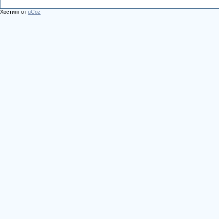
Хостинг от
uCoz