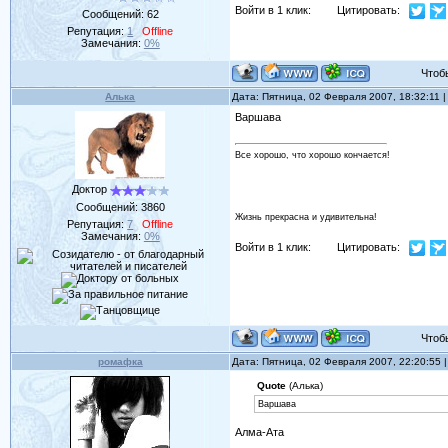
Войти в 1 клик:
Цитировать:
Сообщений:
62
Репутация:
1
Offline
Замечания:
0%
Чтобы 
Алька
Дата: Пятница, 02 Февраля 2007, 18:32:11
Варшава
Все хорошо, что хорошо кончается!
Доктор
Сообщений:
3860
Жизнь прекрасна и удивительна!
Репутация:
7
Offline
Замечания:
0%
Войти в 1 клик:
Цитировать:
Чтобы 
ромафка
Дата: Пятница, 02 Февраля 2007, 22:20:55
Quote
(Алька)
Варшава
Алма-Ата