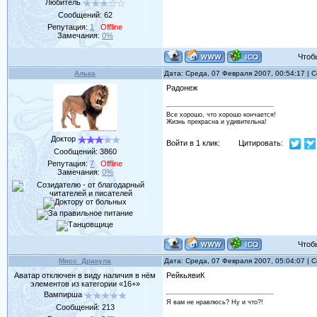
Любитель
Сообщений:
62
Репутация:
1
Offline
Замечания:
0%
Чтобы 
Алька
Дата: Среда, 07 Февраля 2007, 00:54:17 |
Радонеж
Все хорошо, что хорошо кончается!
Жизнь прекрасна и удивительна!
Доктор
Войти в 1 клик:
Цитировать:
Сообщений:
3860
Репутация:
7
Offline
Замечания:
0%
Чтобы 
Мисс_Дракула
Дата: Среда, 07 Февраля 2007, 05:04:07 |
Аватар отключен в виду наличия в нём
РейкьявиК
элементов из категории «16+»
Вампирша
Я вам не нравлюсь? Ну и что?!
Сообщений:
213