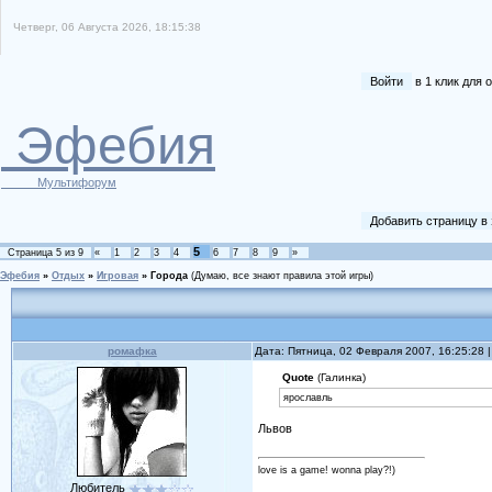
Четверг, 06 Августа 2026, 18:15:38
Войти
в 1 клик для
Эфебия
Мультифорум
Добавить страницу в
5
Страница
5
из
9
«
1
2
3
4
6
7
8
9
»
Эфебия
»
Отдых
»
Игровая
»
Города
(Думаю, все знают правила этой игры)
ромафка
Дата: Пятница, 02 Февраля 2007, 16:25:28
Quote
(Галинка)
ярославль
Львов
love is a game! wonna play?!)
Любитель