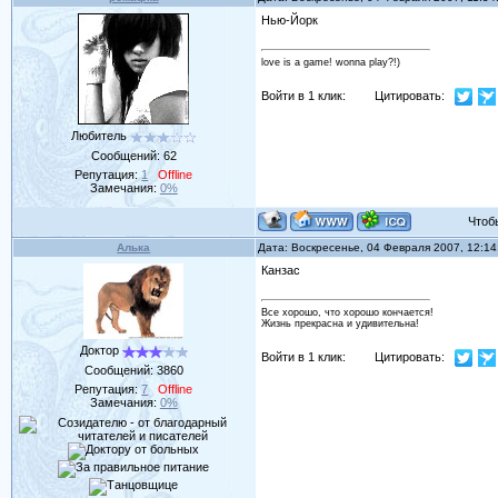
Нью-Йорк
love is a game! wonna play?!)
Войти в 1 клик:
Цитировать:
Любитель
Сообщений:
62
Репутация:
1
Offline
Замечания:
0%
Чтобы 
Алька
Дата: Воскресенье, 04 Февраля 2007, 12:1
Канзас
Все хорошо, что хорошо кончается!
Жизнь прекрасна и удивительна!
Доктор
Войти в 1 клик:
Цитировать:
Сообщений:
3860
Репутация:
7
Offline
Замечания:
0%