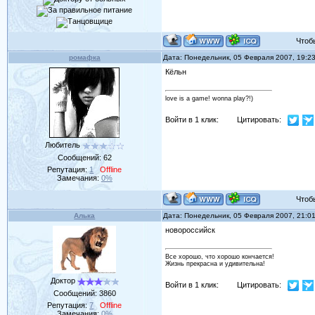
Чтобы 
ромафка
Дата: Понедельник, 05 Февраля 2007, 19:2
Кёльн
love is a game! wonna play?!)
Войти в 1 клик:
Цитировать:
Любитель
Сообщений:
62
Репутация:
1
Offline
Замечания:
0%
Чтобы 
Алька
Дата: Понедельник, 05 Февраля 2007, 21:0
новороссийск
Все хорошо, что хорошо кончается!
Жизнь прекрасна и удивительна!
Доктор
Войти в 1 клик:
Цитировать:
Сообщений:
3860
Репутация:
7
Offline
Замечания:
0%