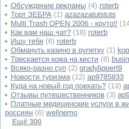
Обсуждение рекламы
(4)
roterb
Торт ЗЕБРА
(1)
azazazatutstuts
Multi Trash OPEN 2006 - круто!!
(1
Как вам наш чат?
(18)
roterb
Ищу тебя
(6)
roterb
Обмануть казино в рулетку
(1)
kop
Трескается кожа на кисти
(6)
busi
Всяко-разно суп
(2)
gradylippert9
Новости туризма
(12)
ap9785833
Куда на новый год поехать?
(13)
a
Отзывы путешественников
(3)
ap
Платные медицинские услуги в ж
россиян
(6)
wellnemo
Ещё 300