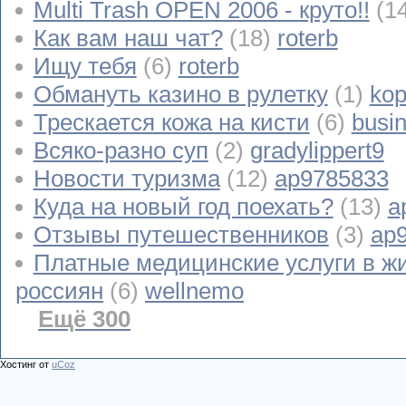
Multi Trash OPEN 2006 - круто!!
(1
Как вам наш чат?
(18)
roterb
Ищу тебя
(6)
roterb
Обмануть казино в рулетку
(1)
kop
Трескается кожа на кисти
(6)
busi
Всяко-разно суп
(2)
gradylippert9
Новости туризма
(12)
ap9785833
Куда на новый год поехать?
(13)
a
Отзывы путешественников
(3)
ap
Платные медицинские услуги в ж
россиян
(6)
wellnemo
Ещё 300
Хостинг от
uCoz