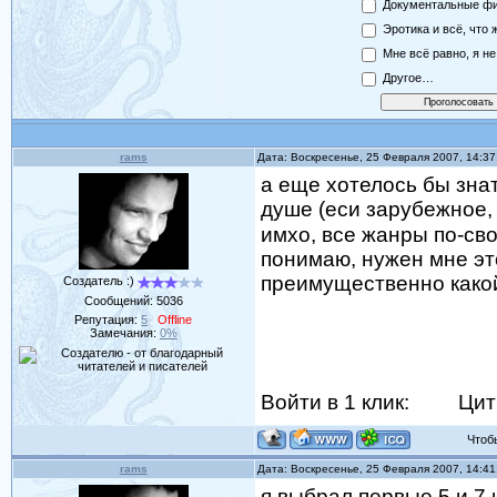
Документальные ф
Эротика и всё, что ж
Мне всё равно, я н
Другое…
rams
Дата: Воскресенье, 25 Февраля 2007, 14:3
а еще хотелось бы знат
душе (еси зарубежное,
имхо, все жанры по-сво
понимаю, нужен мне это
преимущественно како
Создатель :)
Сообщений:
5036
Репутация:
5
Offline
Замечания:
0%
Войти в 1 клик:
Цит
Чтобы 
rams
Дата: Воскресенье, 25 Февраля 2007, 14:4
я выбрал первые 5 и 7 