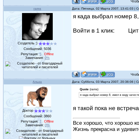
Чтобы 
rams
Дата: Пятница, 02 Марта 2007, 13:41:03 |
я када выбрал номер 8,
Войти в 1 клик:
Цит
Создатель :)
Сообщений:
5036
Репутация:
5
Offline
Замечания:
0%
Чтобы 
Алька
Дата: Суббота, 03 Марта 2007, 20:36:06 |
Quote
(rams)
я када выбрал номер 8, имел в виду качес
я такой пока не встреч
Доктор
Сообщений:
3860
Репутация:
7
Offline
Все хорошо, что хорошо ко
Замечания:
0%
Жизнь прекрасна и удивит