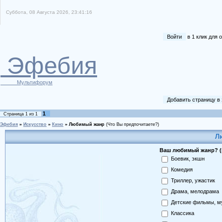
Суббота, 08 Августа 2026, 23:41:16
Войти
в 1 клик для
Эфебия
Мультифорум
Добавить страницу в
1
Страница
1
из
1
Эфебия
»
Искусство
»
Кино
»
Любимый жанр
(Что Вы предпочитаете?)
Л
Ваш любимый жанр? (
Боевик, экшн
Комедия
Триллер, ужастик
Драма, мелодрама
Детские фильмы, м
Классика