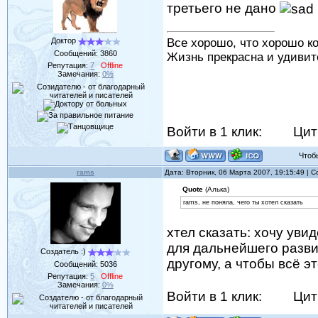
третьего не дано
Доктор
Все хорошо, что хорошо ко
Сообщений:
3860
Жизнь прекрасна и удивит
Репутация:
7
Offline
Замечания:
0%
Войти в 1 клик:
Цит
Чтобы 
rams
Дата: Вторник, 06 Марта 2007, 19:15:49 |
Quote
(Алька)
rams, не поняла, чего ты хотел сказать
хтел сказать: хочу уви
для дальнейшего развит
Создатель :)
другому, а чтобы всё эт
Сообщений:
5036
Репутация:
5
Offline
Замечания:
0%
Войти в 1 клик:
Цит