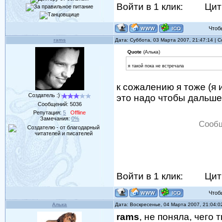
Войти в 1 клик:
Цит
Чтобы 
rams
Дата: Суббота, 03 Марта 2007, 21:47:14 |
Quote
(Алька)
я такой пока не встречала
к сожалению я тоже (я и
Создатель :)
это надо чтобы дальше
Сообщений:
5036
Репутация:
5
Offline
Замечания:
0%
Сообщ
Войти в 1 клик:
Цит
Чтобы 
Алька
Дата: Воскресенье, 04 Марта 2007, 21:04:
rams
, не поняла, чего 