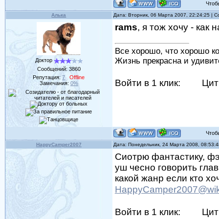
Чтобы 
Алька
Дата: Вторник, 06 Марта 2007, 22:24:25 |
rams
, я тож хочу - как
Все хорошо, что хорошо ко
Жизнь прекрасна и удивит
Доктор
Сообщений:
3860
Репутация:
7
Offline
Войти в 1 клик:
Цит
Замечания:
0%
Чтобы 
HappyCamper2007
Дата: Понедельник, 24 Марта 2008, 08:53:
Сиотрю фантастику, фэ
уш чесно говорить гла
какой жанр если кто хо
HappyCamper2007@wik
Войти в 1 клик:
Цит