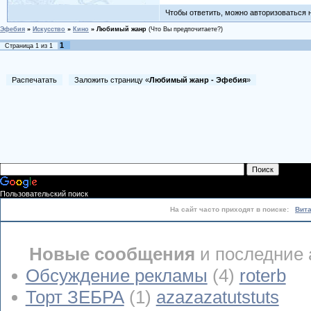
Чтобы ответить, можно авторизоваться на
Эфебия
»
Искусство
»
Кино
»
Любимый жанр
(Что Вы предпочитаете?)
1
Страница
1
из
1
Распечатать
Заложить страницу «
Любимый жанр - Эфебия
»
Пользовательский поиск
На сайт часто приходят в поиске:
Вит
Новые сообщения
и последние 
Обсуждение рекламы
(4)
roterb
Торт ЗЕБРА
(1)
azazazatutstuts