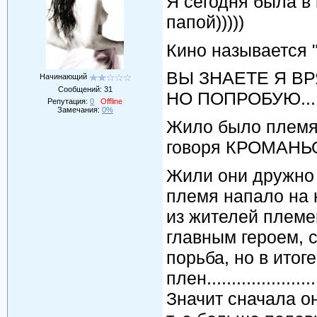
Я сегодня была в к
папой)))))
Кино называется 
ВЫ ЗНАЕТЕ Я В
Начинающий
Сообщений:
31
НО ПОПРОБУЮ...
Репутация:
0
Offline
Замечания:
0%
Жило было племя)
говоря КРОМАН
Жили они дружно и
племя напало на 
из жителей племен
главным героем, 
порьба, но в итог
плен......................
Значит сначала он