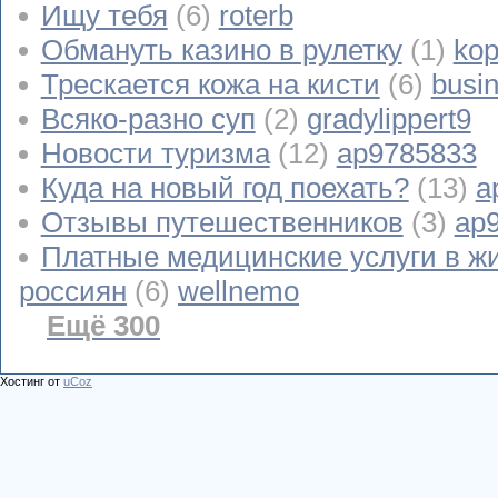
Ищу тебя
(6)
roterb
Обмануть казино в рулетку
(1)
kop
Трескается кожа на кисти
(6)
busi
Всяко-разно суп
(2)
gradylippert9
Новости туризма
(12)
ap9785833
Куда на новый год поехать?
(13)
a
Отзывы путешественников
(3)
ap
Платные медицинские услуги в ж
россиян
(6)
wellnemo
Ещё 300
Хостинг от
uCoz