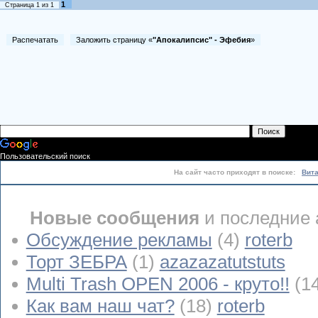
1
Страница
1
из
1
Распечатать
Заложить страницу «
"Апокалипсис" - Эфебия
»
Пользовательский поиск
На сайт часто приходят в поиске:
Вит
Новые сообщения
и последние 
Обсуждение рекламы
(4)
roterb
Торт ЗЕБРА
(1)
azazazatutstuts
Multi Trash OPEN 2006 - круто!!
(1
Как вам наш чат?
(18)
roterb