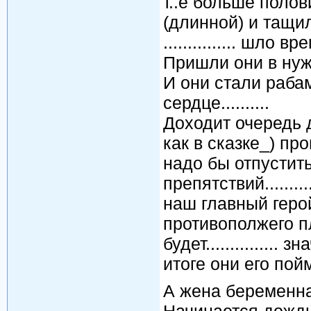
т..е больше полов
(длинной) и тащил
............... шло врем
Пришли они в нужное
И они стали раба
сердце..........
Доходит очередь до
как в сказке_) пр
надо бы отпустит
препятствий........
наш главный геро
противополжего пл
будет...............
итоге они его пойма
А жена беременная