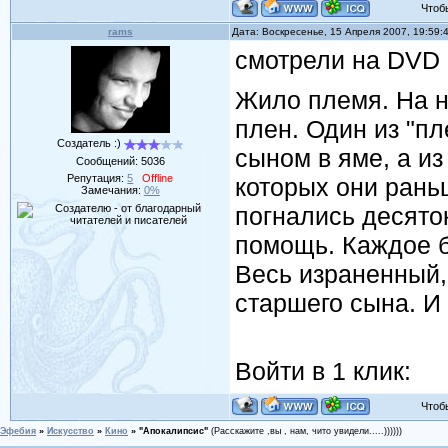
Чтобы 
rams
Дата: Воскресенье, 15 Апреля 2007, 19:59
смотрели на DVD
Жило племя. На н
плен. Один из "п
Создатель :)
сыном в яме, а из
Сообщений:
5036
Репутация:
5
Offline
которых они рань
Замечания:
0%
погнались десято
помощь. Каждое б
Весь израненный,
старшего сына. И
Войти в 1 клик:
Чтобы 
Эфебия
»
Искусство
»
Кино
»
"Апокалипсис"
(Расскажите ,вы , нам, чито увидели.....))))))