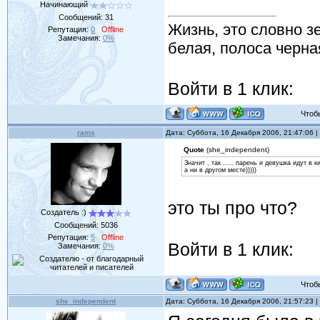
Начинающий
Сообщений:
31
Жизнь, это словно зе
Репутация:
0
Offline
Замечания:
0%
белая, полоса черная
Войти в 1 клик:
Чтобы 
rams
Дата: Суббота, 16 Декабря 2006, 21:47:06
Quote
(she_independent)
Значит , так ..... парень и девушка идут в 
а ни в другом месте)))))
это ты про что?
Создатель :)
Сообщений:
5036
Репутация:
5
Offline
Войти в 1 клик:
Замечания:
0%
Чтобы 
she_independent
Дата: Суббота, 16 Декабря 2006, 21:57:23