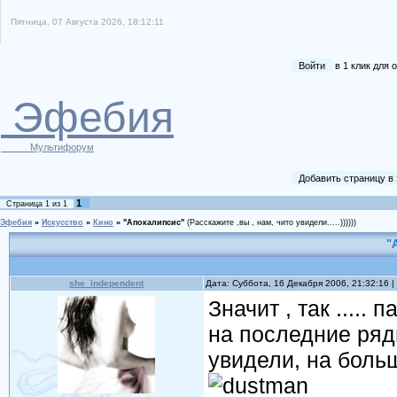
Пятница, 07 Августа 2026, 18:12:11
Войти
в 1 клик для
Эфебия
Мультифорум
Добавить страницу в
1
Страница
1
из
1
Эфебия
»
Искусство
»
Кино
»
"Апокалипсис"
(Расскажите ,вы , нам, чито увидели.....))))))
"
she_independent
Дата: Суббота, 16 Декабря 2006, 21:32:16
Значит , так .....
на последние ряд
увидели, на большо