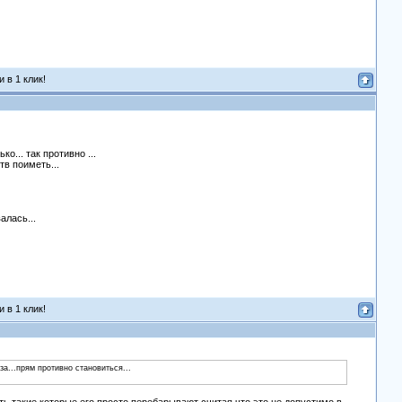
 в 1 клик!
о... так противно ...
тв поиметь...
алась...
 в 1 клик!
а...прям противно становиться...