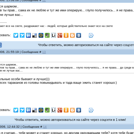
006, 15:08:08 | Сообщение #
12
тся шармом..
 ты прав... сама их не люблю и тут же ими оперирую... глупо получилось... я не права
не лучше вас...
нают все на свете, раздражают нас - людей, которые действительно знают все на свете
ровать:
Чтобы ответить, можно авторизоваться на сайте через соцсети
006, 21:55:19 | Сообщение #
13
ется шармом..
пов ты прав... сама их не люблю и тут же ими оперирую... глупо получилось... я не права... да среди
ем не лучше вас...
тдельные особи бывают и лучше)))
всех тараканов из головы повыкидывать и тада ваще эжить станет хорошо:)
ровать:
Чтобы ответить, можно авторизоваться на сайте через соцсети в 1 клик!
2006, 12:44:32 | Сообщение #
14
 я считаю... тебе может и станет хорошо, но другим окружающим тебя? хотя тебе будет 