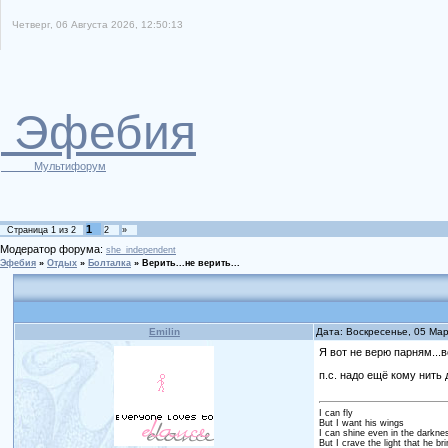
Четверг, 06 Августа 2026, 12:50:13
Эфебия
Мультифорум
1
Страница
1
из
2
2
»
Модератор форума:
she_independent
Эфебия
»
Отдых
»
Болталка
»
Верить...не верить...
Emilin
Дата: Воскресенье, 05 Ма
Я вот не верю парням...
п.с. надо ещё кому нить д
I can fly
But I want his wings
I can shine even in the darkne
But I crave the light that he br