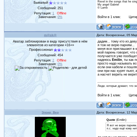
Revel in the songs that he sin
Бывалый
My angel Gabriel
Сообщений:
251
© Lamb
Репутация:
1
Offline
Замечания:
0%
Войти в 1 клик:
Цити
m@sk@
Дата: Воскресенье, 05 Ма
Аватар заблокирован в виду присутствия в нём
дадим... тому кто из дев
элементов из категории «16+»
я тож не верю парням...
меня все приглашают в кл
Профессионал
мой парень говорит, что 
Сообщений:
454
получается уже пообщать
надеюсь
Emilin
, ты как
Репутация:
2
Offline
просто надо называть вс
Замечания:
0%
если они кабели и пошляк
они при нас курят пьют, 
а насчет верить не верит
Люди, которые думают, что з
Войти в 1 клик:
Цити
Элоир_Вер
Дата: Воскресенье, 12 Ма
Quote
(Emilin)
Я вот не верю парням.
п.с. надо ещё кому нит