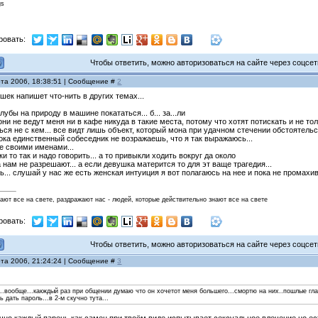
gs
ровать:
Чтобы ответить, можно авторизоваться на сайте через соцсети
рта 2006, 18:38:51 | Сообщение #
2
ушек напишет что-нить в других темах...
убы на природу в машине покататься... б... за...ли
они не ведут меня ни в кафе никуда в такие места, потому что хотят потискать и не тольк
ся не с кем... все видт лишь объект, который мона при удачном стечении обстоятельс
 пока единственный собеседник не возражаешь, что я так выражаюсь...
е своими именами...
и то так и надо говорить... а то привыкли ходить вокруг да около
а нам не разрешают... а если девушка матерится то для эт ваще трагедия...
ь... слушай у нас же есть женская интуиция я вот полагаюсь на нее и пока не промахив
нают все на свете, раздражают нас - людей, которые действительно знают все на свете
ровать:
Чтобы ответить, можно авторизоваться на сайте через соцсети
рта 2006, 21:24:24 | Сообщение #
3
..вообще...какждый раз при общении думаю что он хочетот меня большего...смортю на них..пошлые глаз
ь дать пароль...в 2-м скучно тута...