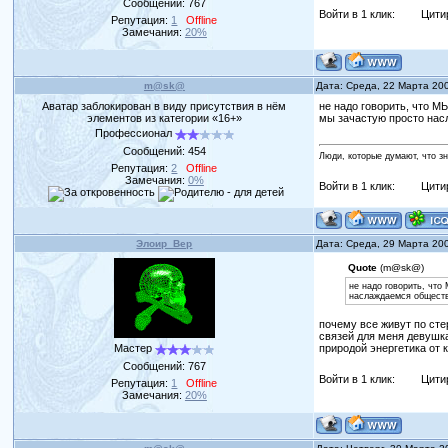
Сообщений:
767
Войти в 1 клик:
Цити
Репутация:
1
Offline
Замечания:
20%
m@sk@
Дата: Среда, 22 Марта 20
Аватар заблокирован в виду присутствия в нём
не надо говорить, что 
элементов из категории «16+»
мы зачастую просто нас
Профессионал
Сообщений:
454
Люди, которые думают, что з
Репутация:
2
Offline
Замечания:
0%
Войти в 1 клик:
Цити
Элоир_Вер
Дата: Среда, 29 Марта 20
Quote
(m@sk@)
не надо говорить, что
наслаждаемся обществ
почему все живут по сте
связей для меня девушка
Мастер
природой энергетика от 
Сообщений:
767
Войти в 1 клик:
Цити
Репутация:
1
Offline
Замечания:
20%