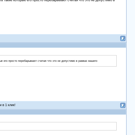
ть такие которые его просто перебарывают считая что это не допустимо в
рые его просто перебарывают считая что это не допустимо в рамках вашего
 в 1 клик!