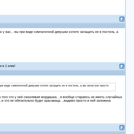
как у вас... вы при виде симпатичной девушки хотите затащить ее в постель, а
 в 1 клик!
вы при виде симпатичной девушки хотите затащить ее в постель, а мы зачастую просто
 того что у неё смазливая мордашка....я вообще стараюсь не иметь случайных
.и это не обязательно будет красавица....видимо просто в ней заложена