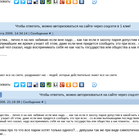
ровать:
Чтобы ответить, можно авторизоваться на сайте через соцсети в 1 клик!
рта 2006, 14:34:14 | Сообщение #
8
тва... лично я на них забиваю если мне надо.... как так если я захочу парня допусти
 в ближайшее же время узнает об этом, даже если мне придется сообщить это при всех.
ый чел сказал, надо воспринимать себя не как часть государства или общества а как пл
нают все на свете, раздражают нас - людей, которые действительно знают все на свете
ровать:
Чтобы ответить, можно авторизоваться на сайте через соцсети
2006, 21:19:38 | Сообщение #
9
ества... лично я на них забиваю если мне надо.... как так если я захочу парня допустим в какой-нить 
узнает об этом, даже если мне придется сообщить это при всех.. со всеми вытекающими последствиям
мный чел сказал, надо воспринимать себя не как часть государства или общества а как планеты... воть
тема про то что все парни хотят только одного?.....девушки так же при виде симпотично
....