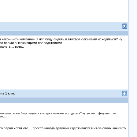
м в какой-нить компании, я что буду сидеть и втихаря слюнками исходиться? ну
. со всеми вытекающими последствиями....
анеты... воть..
 в 1 клик!
компании, я что буду сидеть и втихаря слюнками исходиться? ну уж нет... фигушки... он
и....
..
го парня хотят его.....просто иногда девушки сдерживаются из-за своих каких-то