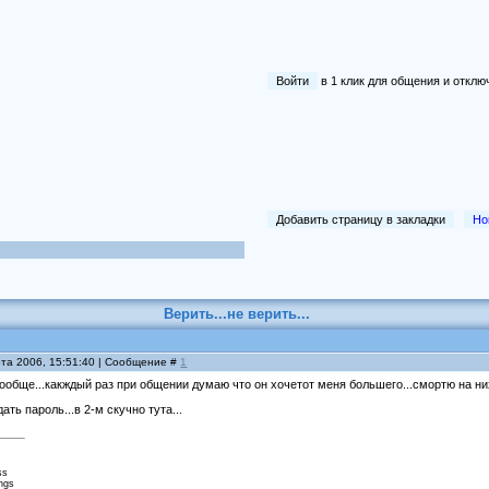
Войти
в 1 клик для общения и отк
Добавить страницу в закладки
Но
Верить...не верить...
рта 2006, 15:51:40 | Сообщение #
1
вообще...какждый раз при общении думаю что он хочетот меня большего...смортю на них
ать пароль...в 2-м скучно тута...
ss
ings