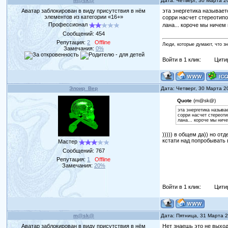
m@sk@
Дата: Четверг, 30 Марта 2
Аватар заблокирован в виду присутствия в нём
эта энергетика называе
элементов из категории «16+»
сорри насчет стереотипов
Профессионал
лана... короче мы ничем 
Сообщений:
454
Репутация:
2
Offline
Люди, которые думают, что з
Замечания:
0%
Войти в 1 клик:
Цити
Элоир_Вер
Дата: Четверг, 30 Марта 2
Quote
(m@sk@)
эта энергетика называ
сорри насчет стереоти
лана... короче мы нич
))))) в общем да)) но о
кстати над попробывать 
Мастер
Сообщений:
767
Репутация:
1
Offline
Замечания:
20%
Войти в 1 клик:
Цити
m@sk@
Дата: Пятница, 31 Марта 
Аватар заблокирован в виду присутствия в нём
Нет знаешь это не выход