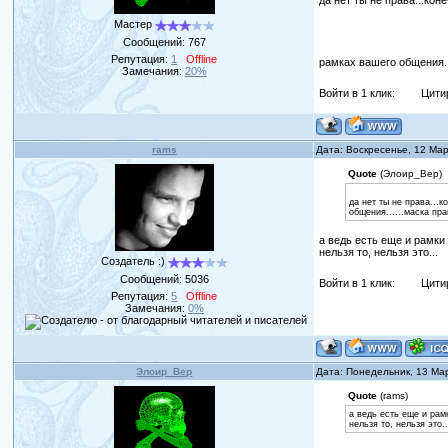
да нет ты не права...ко
Мастер
Сообщений:
767
Репутация:
1
Offline
рамках вашего общения..
Замечания:
20%
Войти в 1 клик:
Цити
rams
Дата: Воскресенье, 12 Ма
Quote
(Элоир_Вер)
да нет ты не права...
общения......маска пр
а ведь есть еще и рамки
нельзя то, нельзя это...
Создатель :)
Сообщений:
5036
Войти в 1 клик:
Цити
Репутация:
5
Offline
Замечания:
0%
Элоир_Вер
Дата: Понедельник, 13 Ма
Quote
(rams)
а ведь есть еще и рам
нельзя то, нельзя это..