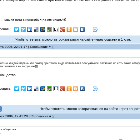
нечно каждый парень как самец при твоём виде испытывает сексуальное влечение но ес
....маска права полагайся на интуицию)))
ровать:
Чтобы ответить, можно авторизоваться на сайте через соцсети в 1 клик!
рта 2006, 22:01:17 | Сообщение #
4
конечно каждый парень как самец при твоём виде испытывает сексуальное влечение но есть такие кото
ава полагайся на интуицию)))
 общества...
ровать:
Чтобы ответить, можно авторизоваться на сайте через соцсети
рта 2006, 19:41:28 | Сообщение #
5
ки общества...
.