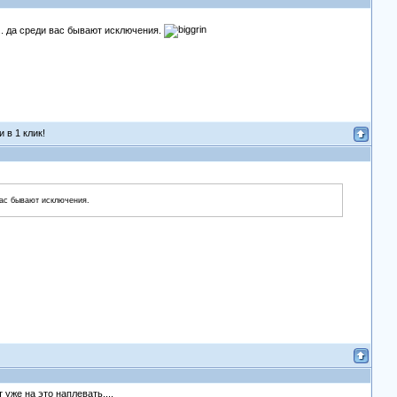
... да среди вас бывают исключения.
 в 1 клик!
 вас бывают исключения.
уже на это наплевать....