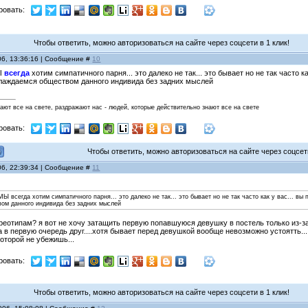
ровать:
Чтобы ответить, можно авторизоваться на сайте через соцсети в 1 клик!
06, 13:36:16 | Сообщение #
10
МЫ
всегда
хотим симпатичного парня... это далеко не так... это бывает но не так часто 
лаждаемся обществом данного индивида без задних мыслей
нают все на свете, раздражают нас - людей, которые действительно знают все на свете
ровать:
Чтобы ответить, можно авторизоваться на сайте через соцсети
06, 22:39:34 | Сообщение #
11
 МЫ всегда хотим симпатичного парня... это далеко не так... это бывает но не так часто как у вас... 
ом данного индивида без задних мыслей
реотипам? я вот не хочу затащить первую попавшуюся девушку в постель только из-за
 в первую очередь друг....хотя бывает перед девушкой вообще невозможно устоятть....
которой не убежишь...
ровать:
Чтобы ответить, можно авторизоваться на сайте через соцсети в 1 клик!