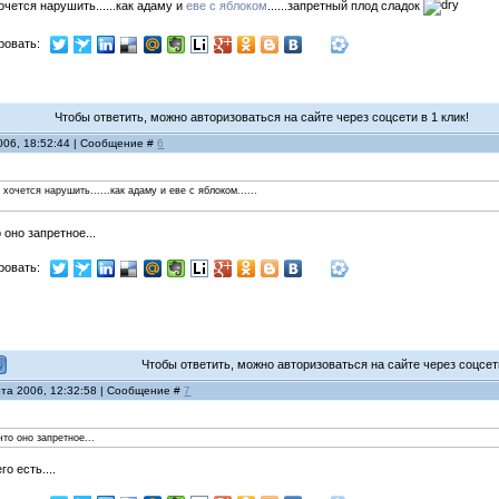
хочется нарушить......как адаму и
еве с яблоком
......запретный плод сладок
ровать:
Чтобы ответить, можно авторизоваться на сайте через соцсети в 1 клик!
006, 18:52:44 | Сообщение #
6
и хочется нарушить......как адаму и еве с яблоком......
к
 оно запретное...
ровать:
Чтобы ответить, можно авторизоваться на сайте через соцсети
рта 2006, 12:32:58 | Сообщение #
7
что оно запретное...
о есть....