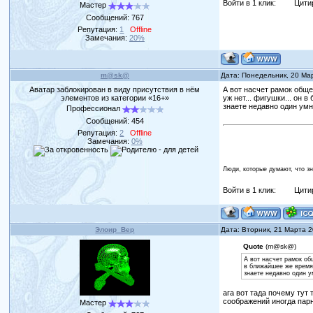
Войти в 1 клик:
Цити
Мастер
Сообщений:
767
Репутация:
1
Offline
Замечания:
20%
m@sk@
Дата: Понедельник, 20 Ма
Аватар заблокирован в виду присутствия в нём
А вот насчет рамок общес
элементов из категории «16+»
уж нет... фигушки... он
знаете недавно один умн
Профессионал
Сообщений:
454
Репутация:
2
Offline
Замечания:
0%
Люди, которые думают, что з
Войти в 1 клик:
Цити
Элоир_Вер
Дата: Вторник, 21 Марта 
Quote
(m@sk@)
А вот насчет рамок общ
в ближайшее же время 
знаете недавно один у
ага вот тада почему тут 
соображений иногда парни
Мастер