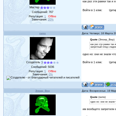
как раз эти рамки так и 
Мастер
Войти в 1 клик:
Цити
Сообщений:
767
Репутация:
1
Offline
Замечания:
20%
rams
Дата: Четверг, 16 Марта 2
Quote
(Элоир_Вер)
как раз эти рамки так 
запретный плод сладо
одно но: они не знали что
Войти в 1 клик:
Цити
Создатель :)
Сообщений:
5036
Репутация:
5
Offline
Замечания:
0%
Элоир_Вер
Дата: Воскресенье, 19 Ма
Quote
(rams)
одно но: они не знали 
им вообщето запретили ег