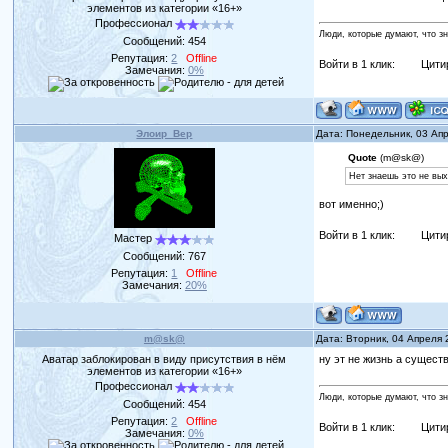
элементов из категории «16+»
Профессионал
Люди, которые думают, что з
Сообщений:
454
Репутация:
2
Offline
Войти в 1 клик:
Цити
Замечания:
0%
Элоир_Вер
Дата: Понедельник, 03 Ап
Quote
(m@sk@)
Нет знаешь это не вых
вот именно;)
Войти в 1 клик:
Цити
Мастер
Сообщений:
767
Репутация:
1
Offline
Замечания:
20%
m@sk@
Дата: Вторник, 04 Апреля 
Аватар заблокирован в виду присутствия в нём
ну эт не жизнь а существ
элементов из категории «16+»
Профессионал
Люди, которые думают, что з
Сообщений:
454
Репутация:
2
Offline
Войти в 1 клик:
Цити
Замечания:
0%