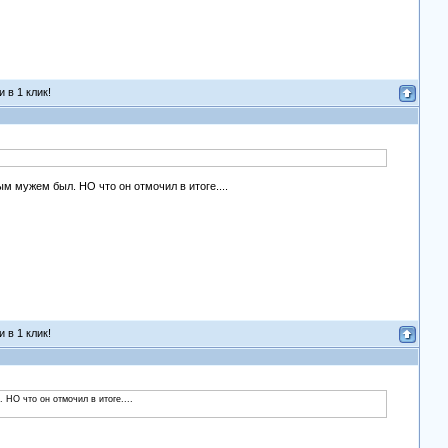
 в 1 клик!
вым мужем был. НО что он отмочил в итоге....
 в 1 клик!
. НО что он отмочил в итоге....