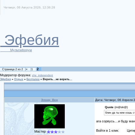
Четверг, 06 Августа 2026, 12:36:28
Эфебия
Мультифорум
2
Страница
2
из
2
«
1
Модератор форума:
she_independent
Эфебия
»
Отдых
»
Болталка
»
Верить...не верить...
Элоир_Вер
Дата: Четверг, 06 Апреля 
Quote
(m@sk@)
блин да ты кем хошь ст
ага сорвусь....и буду ман
Войти в 1 клик:
Цити
Мастер