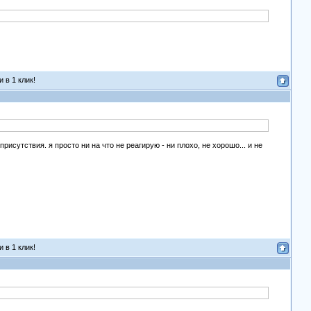
 в 1 клик!
рисутствия. я просто ни на что не реагирую - ни плохо, не хорошо... и не
 в 1 клик!