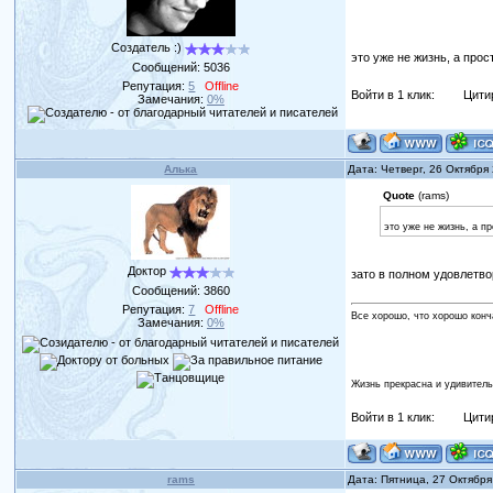
Создатель :)
это уже не жизнь, а про
Сообщений:
5036
Репутация:
5
Offline
Войти в 1 клик:
Цити
Замечания:
0%
Алька
Дата: Четверг, 26 Октября
Quote
(rams)
это уже не жизнь, а п
Доктор
зато в полном удовлетв
Сообщений:
3860
Репутация:
7
Offline
Все хорошо, что хорошо конч
Замечания:
0%
Жизнь прекрасна и удивитель
Войти в 1 клик:
Цити
rams
Дата: Пятница, 27 Октября