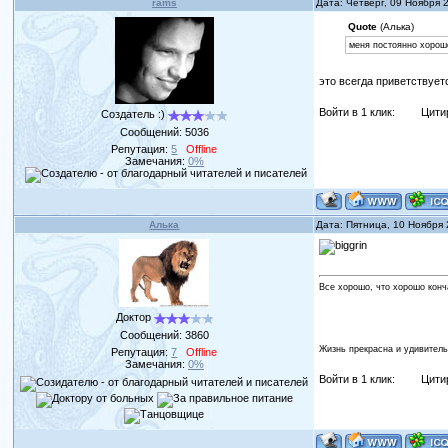
rams
Дата: Четверг, 09 Ноября 
Quote
(Алька)
меня постоянно хорош
это всегда приветствуе
Войти в 1 клик:
Цити
Создатель :)
Сообщений:
5036
Репутация:
5
Offline
Замечания:
0%
Алька
Дата: Пятница, 10 Ноября
Все хорошо, что хорошо конч
Доктор
Сообщений:
3860
Жизнь прекрасна и удивитель
Репутация:
7
Offline
Замечания:
0%
Войти в 1 клик:
Цити