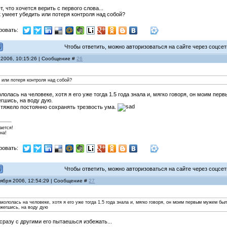
т, что хочется верить с первого слова...
ек умеет убедить или потеря контроля над собой?
ровать:
Чтобы ответить, можно авторизоваться на сайте через соцсети
 2006, 10:15:26 | Сообщение #
26
 или потеря контроля над собой?
ололась на человеке, хотя я его уже тогда 1.5 года знала и, мягко говоря, он моим пер
гшись, на воду дую.
 тяжело постоянно сохранять трезвость ума.
ается!
на!
ровать:
Чтобы ответить, можно авторизоваться на сайте через соцсети
тября 2006, 12:54:29 | Сообщение #
27
акололась на человеке, хотя я его уже тогда 1.5 года знала и, мягко говоря, он моим первым мужем был
бжегшись, на воду дую
 сразу с другими его пытаешься избежать...