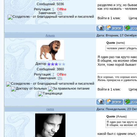
Сообщений:
5036
разделяю и эту, но бывае
как это назвать - челов
Репутация:
5
Offline
Замечания:
0%
Войти в 1 клик:
Цити
Алька
Дата: Вторник, 17 Октября
Quote
(rams)
человек умеет убедить
Я один раз так круто нак
В общем, на молоке обже
Доктор
Хотя, тоже порой бывает
Сообщений:
3860
Репутация:
7
Offline
Все хорошо, что хорошо конч
Замечания:
0%
Жизнь прекрасна и удивитель
Войти в 1 клик:
Цити
rams
Дата: Понедельник, 23 Ок
Quote
(Алька)
Я один раз так круто н
В общем, на молоке о
какой был с одним опыт,