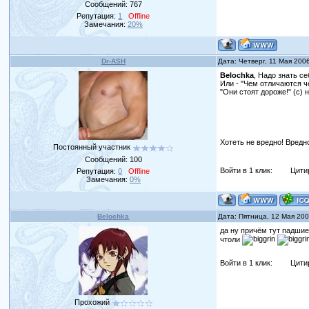
Сообщений:
767
Репутация:
1
Offline
Замечания:
20%
Dr-ASH
Дата: Четверг, 11 Мая 200
Belochka
, Надо знать се
Или - "Чем отличаются 
"Они стоят дороже!" (с) 
Хотеть не вредно! Вредно
Постоянный участник
Сообщений:
100
Войти в 1 клик:
Цити
Репутация:
0
Offline
Замечания:
0%
Belochka
Дата: Пятница, 12 Мая 20
да ну причём тут падши
чтоли
Войти в 1 клик:
Цити
Прохожий