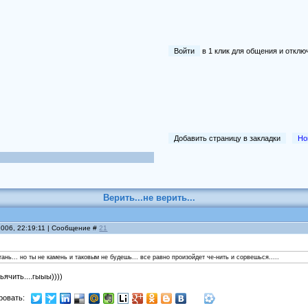
Войти
в 1 клик для общения и отк
Добавить страницу в закладки
Но
Верить...не верить...
2006, 22:19:11 | Сообщение #
21
ань... но ты не камень и таковым не будешь... все равно произойдет че-нить и сорвешься.....
ьячить....гыыы))))
ровать: