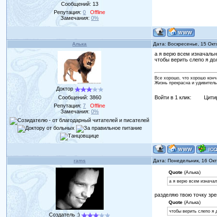
Сообщений:
13
Репутация:
0
Offline
Замечания:
0%
Алька
Дата: Воскресенье, 15 Окт
а я верю всем изначальн
чтобы верить слепо я до
Все хорошо, что хорошо конч
Жизнь прекрасна и удивитель
Доктор
Сообщений:
3860
Войти в 1 клик:
Цити
Репутация:
7
Offline
Замечания:
0%
rams
Дата: Понедельник, 16 Ок
Quote
(Алька)
а я верю всем изначал
разделяю твою точку зр
Quote
(Алька)
чтобы верить слепо я 
Создатель :)