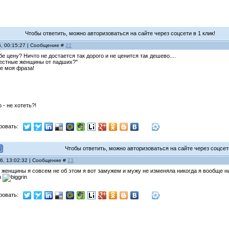
Чтобы ответить, можно авторизоваться на сайте через соцсети в 1 клик!
6, 00:15:27 | Сообщение #
22
бе цену? Ничто не достается так дорого и не ценится так дешево....
честные женщины от падших?"
не моя фраза!
 - не хотеть?!
ровать:
Чтобы ответить, можно авторизоваться на сайте через соцсети
06, 13:02:32 | Сообщение #
23
е женщины я совсем не об этом я вот замужем и мужу не изменяла никогда я вообще 
ровать: