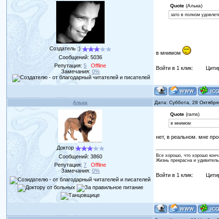
Quote
(Алька)
зато в полном удовле
Создатель :)
в мнимом
Сообщений:
5036
Репутация:
5
Offline
Войти в 1 клик:
Цити
Замечания:
0%
Алька
Дата: Суббота, 28 Октября
Quote
(rams)
в мнимом
нет, в реальном. мне пр
Доктор
Все хорошо, что хорошо конч
Сообщений:
3860
Жизнь прекрасна и удивитель
Репутация:
7
Offline
Замечания:
0%
Войти в 1 клик:
Цити