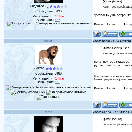
Quote
(Алька)
Создатель :)
Хотя, тоже порой быва
Сообщений:
5036
трезвость ума сохранять
Репутация:
5
Offline
Замечания:
0%
Войти в 1 клик:
Цити
Алька
Дата: Вторник, 24 Октября
Quote
(Элоир_Вер)
а жизнь должна состоя
нет, я полтора года в за
ругаюсь ни с кем - смыс
Доктор
Сообщений:
3860
Все хорошо, что хорошо конч
Репутация:
7
Offline
Жизнь прекрасна и удивитель
Замечания:
0%
Войти в 1 клик:
Цити
rams
Дата: Среда, 25 Октября 
Quote
(Алька)
полное отсутствие при