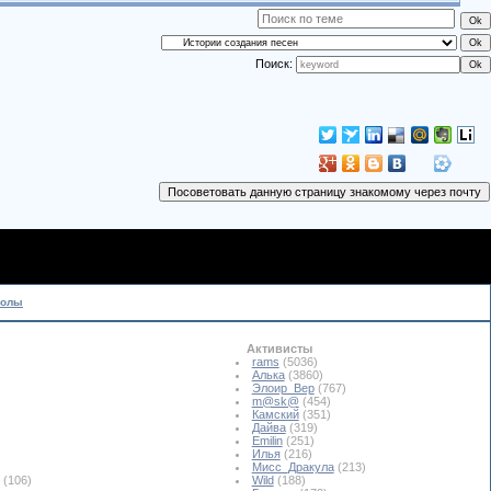
Поиск:
колы
Активисты
rams
(5036)
Алька
(3860)
Элоир_Вер
(767)
m@sk@
(454)
Камский
(351)
Дайва
(319)
Emilin
(251)
Илья
(216)
Мисс_Дракула
(213)
(106)
Wild
(188)