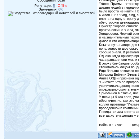
Некоторые джазовые крит
Сообщений:
5036
"Успех Примы – это и зд
Репутация:
5
Offline
дразня людей в передних
Замечания:
0%
было просто не найти. П
6 июля 1937 "Sing, sing,
влезть на одну сторону 
обе стороны двенадцатид
Оркестр "короля свинга"
практически не знала, ч
Хендерсона. Черный орке
и на значительный перио
джаза и его импровизац
Кстати, путь наверх для
популярности шоу оркес
хорошо знали. В результ
Однако когда оркестр п
часа раньше, они могли 
В эпоху биг-бэндов особ
становились лицом бэнда
Еще больше возникло пе
Милдред Бейли и Этель Уо
Анита О'Дэй признана од
"Считают, что ее профес
увеличивала доход, испо
определило окончательн
Ярмолинец в статье, по
У певицы была своя, уни
обеспечен, но, как это 
коллег прозвище "Иезаве
проведенной в компании
Певица начала восстанав
всегда хотела делать – э
Войти в 1 клик:
Цити