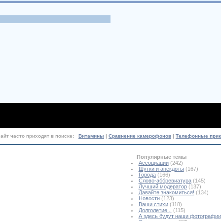
сайт часто приходят в поиске:
Витамины
|
Сравнение камерофонов
|
Телефонные при
Популярные темы
Ассоциации
(242)
Шутки и анекдоты
(167)
Города
(166)
Слово-аббревиатура
(145)
Лучший модератор
(137)
Давайте знакомиться!
(134)
Новости
(123)
Ваши стихи
(118)
Долголетие...
(115)
А здесь будут наши фотографии