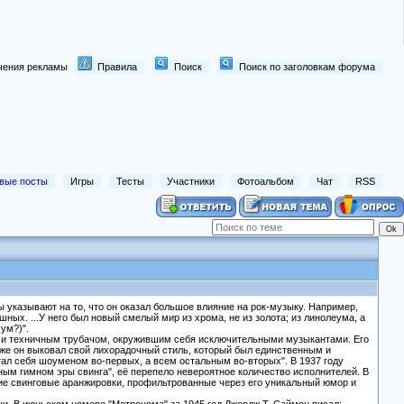
лючения рекламы
Правила
Поиск
Поиск по заголовкам форума
вые посты
Игры
Тесты
Участники
Фотоальбом
Чат
RSS
 указывают на то, что он оказал большое влияние на рок-музыку. Например,
ных. ...У него был новый смелый мир из хрома, не из золота; из линолеума, а
шум?)".
м и техничным трубачом, окружившим себя исключительными музыкантами. Его
е же он выковал свой лихорадочный стиль, который был единственным и
итал себя шоуменом во-первых, а всем остальным во-вторых". В 1937 году
енным гимном эры свинга", её перепело невероятное количество исполнителей. В
гие свинговые аранжировки, профильтрованные через его уникальный юмор и