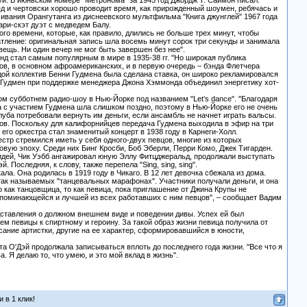
уи. В июньском номере "Метронома" за 1945 год Джордж Т. Саймон писал:
ед и чертовски хорошо проводит время, как прирожденный шоумен, ребячась и
чивания Орангутанга из диснеевского мультфильма "Книга джунглей" 1967 года
ари-скэт дуэт с медведем Балу.
того времени, которые, как правило, длились не больше трех минут, чтобы
атление: оригинальная запись шла восемь минут сорок три секунды и занимала
 вещь. Ни один вечер не мог быть завершен без нее".
энд стал самым популярным в мире в 1935-38 гг. "Но широкая публика
дов, в основном афроамериканских, и в первую очередь – бэнда Флетчера
дой коллектив Бенни Гудмена была сделана ставка, он широко рекламировался
". Гудмен при поддержке менеджера Джона Хэммонда объединил энергетику хот-
ом субботнем радио-шоу в Нью-Йорке под названием "Let’s dance". "Благодаря
 с участием Гудмена шла слишком поздно, поэтому в Нью-Йорке его не очень
луба потребовали вернуть им деньги, если ансамбль не начнет играть вальсы.
ов. Поскольку для калифорнийцев передача Гудмена выходила в эфир на три
его оркестра стал знаменитый концерт в 1938 году в Карнеги-Холл.
стр стремился иметь у себя одного-двух певцов, многие из которых
вую эпоху. Среди них Бинг Кросби, Боб Эберли, Перри Комо, Джек Тигарден.
лидей, Чик Уэбб ангажировал юную Эллу Фитцджеральд, продолжали выступать
 Последняя, к слову, также перепела "Sing, sing, sing".
а. Она родилась в 1919 году в Чикаго. В 12 лет девочка сбежала из дома.
в так называемых "танцевальных марафонах". Участники получали деньги, и она
 как танцовщица, то как певица, пока приглашение от Джина Крупы не
запоминающейся и лучшей из всех работавших с ним певцов", – сообщает Вадим
едставления о должном внешнем виде и поведении дивы. Успех ей был
ем певицы к спиртному и героину. За такой образ жизни певица получила от
сание артистки, другие на ее характер, сформировавшийся в юности,
а О'Дэй продолжала записываться вплоть до последнего года жизни. "Все что я
а. Я делаю то, что умею, и это мой вклад в жизнь".
 в 1 клик!