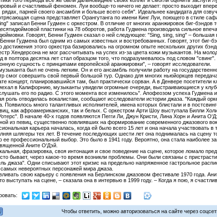
ики того периода все же были дальновиднее своих коллег и смогли оценить заслуги Л
оровый и счастливый феномен. Луи вообще-то ничего не делает: просто выходит впер
 рядах, парней своего ансамбля и больше всего себя". Идеальнее кандидата для озву
отрясающая сцена представляет Орангутанга по имени Кинг Луи, поющего в стиле саф
 sing" записал Бенни Гудмен с оркестром. В отличие от многих аранжировок биг-бэндов 
десятидюймовой пластинки на 78 оборотов, работа Гудмена производила сильное впеч
юймовки. Говорят, Бенни Гудмен сказал о ней следующее: "Sing, sing, sing" – большая
 Бенни Гудмена был одним из самых известных и востребованных. Говорят, этот биг-б
то достижения этого оркестра базировались на огромном опыте нескольких других бэн
стр Хендерсона не мог рассчитывать на успех из-за цвета кожи музыкантов. На моло
д в полтора десятка лет стал образцом того, что подразумевалось под словом "свинг
ионную сущность с принципами европейской аранжировки", – говорят исследователи.
 музыканта был не очень легким. Он и его ансамбль получили работу на государственн
тр смог совершить свой первый большой тур. Однако для многих ньюйоркцев передача
ате концерт, планировавшийся там, был практически сорван. А в Денвере посетители к
риехал в Калифорнию, музыканты увидели огромные очереди, выстраивающиеся у клуб
слушать его по радио. С этого момента все изменилось". Апофеозом успеха Гудмена и 
ая роль отводилась вокалистам, сообщают исследователи истории джаза. "Каждый орке
. Появилось много талантливых исполнителей, имена которых блистали и в постсвинго
виц, как афроамериканских, так и белых. С оркестром Арти Шоу выступала Билли Хо
терс". В начале 40-х годов появляются Пегги Ли, Джун Кристи, Лина Хорн и Анита О'Дэй.
ной из певиц, существенно повлиявших на формирование современного джазового вокал
сиональная карьера началась, когда ей было всего 15 лет и она начала участвовать 
лняя шлягеры тех лет. В течение последующих шести лет она поднималась на сцену то
о ее профессиональный выбор. Это было в 1941 году. Вероятно, она стала наиболее 
священной Аните О'Дэй.
кальная, фразировка, своя интонация и свое поведение на сцене, которое ломало пр
часто бывает, через какое-то время возникли проблемы. Они были связаны с пристрасти
ль джаза". Одни списывают этот кризис на предельно напряженное гастрольное распи
 самых невероятных персонажей мира джаза.
ливать свою карьеру с появления на Берлинском джазовом фестивале 1970 года. Анит
то выступать на сцене, – сказала она в интервью в 1999 году. – Когда я пою, я счастлив
ровать:
Чтобы ответить, можно авторизоваться на сайте через соцсети