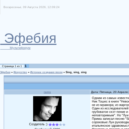
Воскресенье, 09 Августа 2026, 12:09:24
Эфебия
Мультифорум
1
Страница
1
из
1
Эфебия
»
Искусство
»
Истории создания песен
»
Sing, sing, sing
rams
Дата: Пятница, 20 Апреля
Одним из самых известн
Ник Тошес в книге "Нево
не из мрамора; из жаргон
Один из исследователей
грубоватое скэт-пение и
неповторимым". Но "Луи 
Прима записал песню "Si
сороковые Луи руководил
Создатель :)
итальянское здравомысл