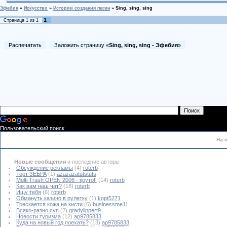
Эфебия
»
Искусство
»
Истории создания песен
»
Sing, sing, sing
1
Страница
1
из
1
Распечатать
Заложить страницу «
Sing, sing, sing - Эфебия
»
Пользовательский поиск
На 
Новые сообщения
и последние авторы
Обсуждение рекламы
(4)
roterb
Торт ЗЕБРА
(1)
azazazatutstuts
Multi Trash OPEN 2006 - круто!!
(14)
roterb
Как вам наш чат?
(18)
roterb
Ищу тебя
(6)
roterb
Обмануть казино в рулетку
(1)
kopt5271
Трескается кожа на кисти
(6)
businessme11
Всяко-разно суп
(2)
gradylippert9
Новости туризма
(12)
ap9785833
Куда на новый год поехать?
(13)
ap9785833