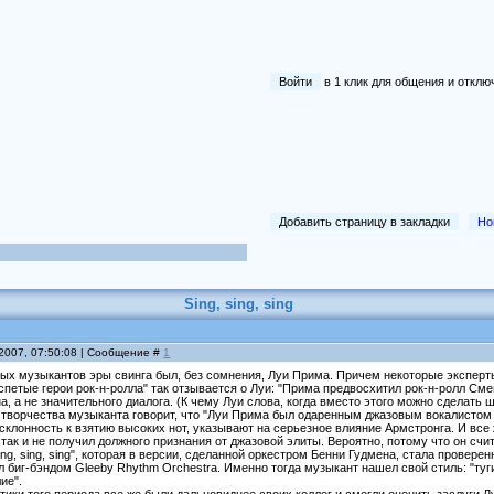
Войти
в 1 клик для общения и отк
Добавить страницу в закладки
Но
Sing, sing, sing
 2007, 07:50:08 | Сообщение #
1
ых музыкантов эры свинга был, без сомнения, Луи Прима. Причем некоторые эксперты
спетые герои рок-н-ролла" так отзывается о Луи: "Прима предвосхитил рок-н-ролл Смеш
а, а не значительного диалога. (К чему Луи слова, когда вместо этого можно сделать 
 творчества музыканта говорит, что "Луи Прима был одаренным джазовым вокалисто
 склонность к взятию высоких нот, указывают на серьезное влияние Армстронга. И вс
так и не получил должного признания от джазовой элиты. Вероятно, потому что он сч
ng, sing, sing", которая в версии, сделанной оркестром Бенни Гудмена, стала провер
 биг-бэндом Gleeby Rhythm Orchestra. Именно тогда музыкант нашел свой стиль: "ту
ие".