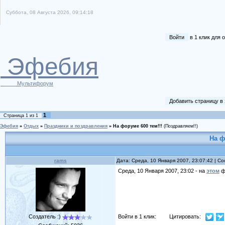
Суббота, 08 Августа 2026, 09:14:18
Войти
в 1 клик для
Эфебия
Мультифорум
Добавить страницу в
1
Страница
1
из
1
Эфебия
»
Отдых
»
Праздники и поздравления
»
На форуме 600 тем!!!
(Поздравляем!!)
На ф
rams
Дата: Среда, 10 Января 2007, 23:07:42 | 
Среда, 10 Января 2007, 23:02 - на
этом
ф
Войти в 1 клик:
Цитировать:
Создатель :)