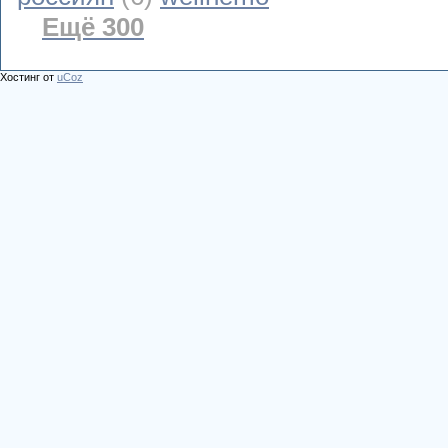
Ещё 300
Хостинг от
uCoz