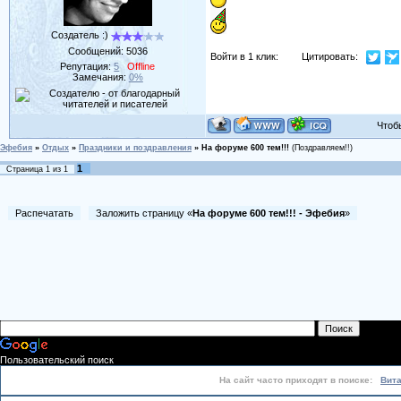
Создатель :)
Сообщений:
5036
Войти в 1 клик:
Цитировать:
Репутация:
5
Offline
Замечания:
0%
Чтобы 
Эфебия
»
Отдых
»
Праздники и поздравления
»
На форуме 600 тем!!!
(Поздравляем!!)
1
Страница
1
из
1
Распечатать
Заложить страницу «
На форуме 600 тем!!! - Эфебия
»
Пользовательский поиск
На сайт часто приходят в поиске:
Вит