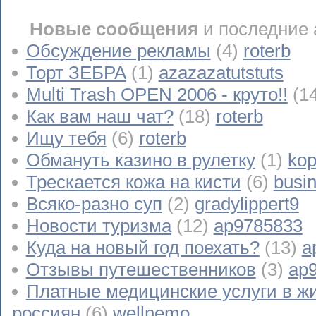
Новые сообщения
и последние 
Обсуждение рекламы
(4)
roterb
Торт ЗЕБРА
(1)
azazazatutstuts
Multi Trash OPEN 2006 - круто!!
(1
Как вам наш чат?
(18)
roterb
Ищу тебя
(6)
roterb
Обмануть казино в рулетку
(1)
kop
Трескается кожа на кисти
(6)
busi
Всяко-разно суп
(2)
gradylippert9
Новости туризма
(12)
ap9785833
Куда на новый год поехать?
(13)
a
Отзывы путешественников
(3)
ap
Платные медицинские услуги в ж
россиян
(6)
wellnemo