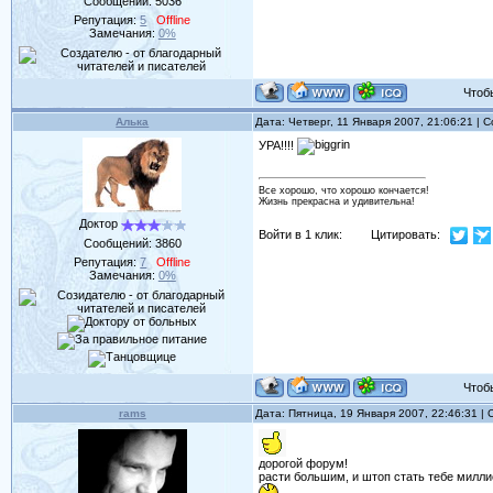
Сообщений:
5036
Репутация:
5
Offline
Замечания:
0%
Чтобы 
Алька
Дата: Четверг, 11 Января 2007, 21:06:21 |
УРА!!!!
Все хорошо, что хорошо кончается!
Жизнь прекрасна и удивительна!
Доктор
Войти в 1 клик:
Цитировать:
Сообщений:
3860
Репутация:
7
Offline
Замечания:
0%
Чтобы 
rams
Дата: Пятница, 19 Января 2007, 22:46:31 
дорогой форум!
расти большим, и штоп стать тебе милли