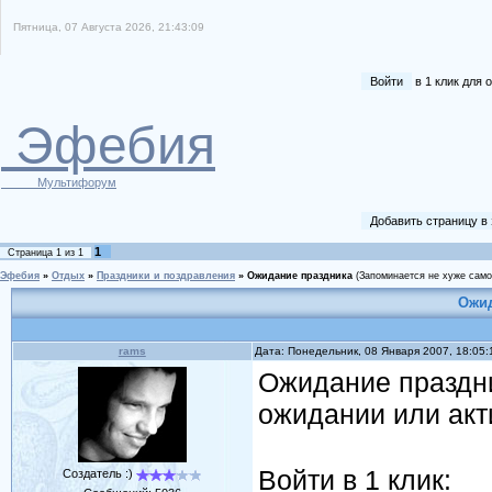
Пятница, 07 Августа 2026, 21:43:09
Войти
в 1 клик для
Эфебия
Мультифорум
Добавить страницу в
1
Страница
1
из
1
Эфебия
»
Отдых
»
Праздники и поздравления
»
Ожидание праздника
(Запоминается не хуже самог
Ожид
rams
Дата: Понедельник, 08 Января 2007, 18:05
Ожидание праздни
ожидании или акт
Войти в 1 клик:
Создатель :)