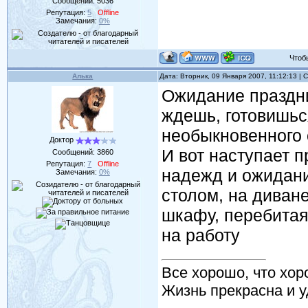
Сообщений:
5036
Репутация:
5
Offline
Замечания:
0%
Чтобы 
Алька
Дата: Вторник, 09 Января 2007, 11:12:13 |
Ожидание праздни
ждешь, готовишьс
необыкновенного о
Доктор
И вот наступает п
Сообщений:
3860
Репутация:
7
Offline
надежд и ожидани
Замечания:
0%
столом, на диване
шкафу, перебитая
на работу
Все хорошо, что хор
Жизнь прекрасна и у