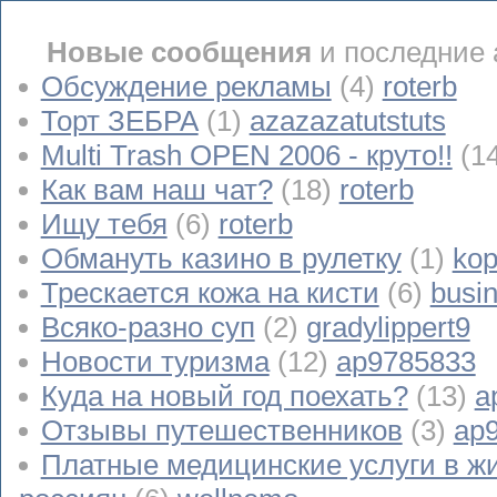
Новые сообщения
и последние 
Обсуждение рекламы
(4)
roterb
Торт ЗЕБРА
(1)
azazazatutstuts
Multi Trash OPEN 2006 - круто!!
(1
Как вам наш чат?
(18)
roterb
Ищу тебя
(6)
roterb
Обмануть казино в рулетку
(1)
kop
Трескается кожа на кисти
(6)
busi
Всяко-разно суп
(2)
gradylippert9
Новости туризма
(12)
ap9785833
Куда на новый год поехать?
(13)
a
Отзывы путешественников
(3)
ap
Платные медицинские услуги в ж