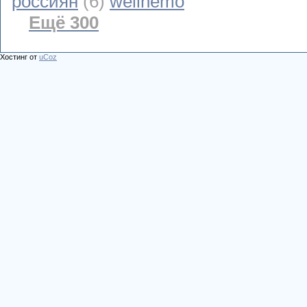
россиян
(6)
wellnemo
Ещё 300
Хостинг от
uCoz