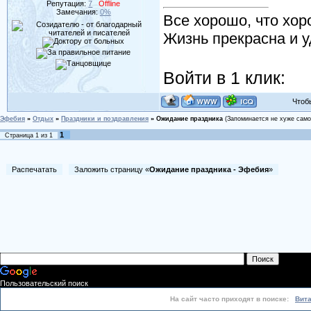
Репутация:
7
Offline
Замечания:
0%
Все хорошо, что хор
Жизнь прекрасна и у
Войти в 1 клик:
Чтобы 
Эфебия
»
Отдых
»
Праздники и поздравления
»
Ожидание праздника
(Запоминается не хуже самог
1
Страница
1
из
1
Распечатать
Заложить страницу «
Ожидание праздника - Эфебия
»
Пользовательский поиск
На сайт часто приходят в поиске:
Вит