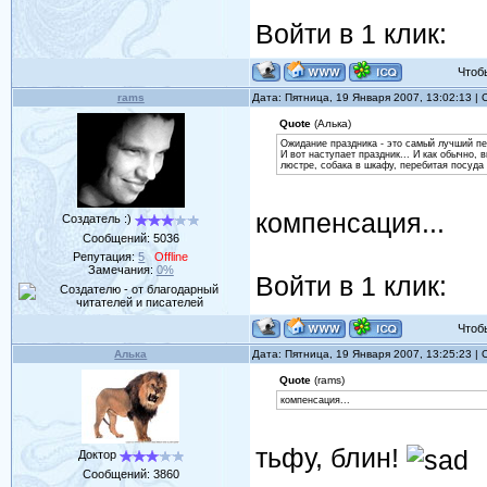
Войти в 1 клик:
Чтобы 
rams
Дата: Пятница, 19 Января 2007, 13:02:13 
Quote
(Алька)
Ожидание праздника - это самый лучший пер
И вот наступает праздник... И как обычно, 
люстре, собака в шкафу, перебитая посуда 
компенсация...
Создатель :)
Сообщений:
5036
Репутация:
5
Offline
Замечания:
0%
Войти в 1 клик:
Чтобы 
Алька
Дата: Пятница, 19 Января 2007, 13:25:23 
Quote
(rams)
компенсация...
тьфу, блин!
Доктор
Сообщений:
3860