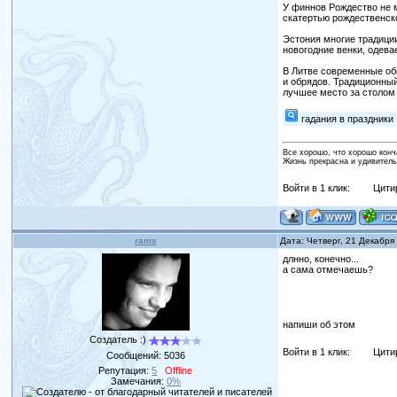
У финнов Рождество не м
скатертью рождественско
Эстония многие традиции
новогодние венки, одева
В Литве современные обы
и обрядов. Традиционны
лучшее место за столом 
гадания в праздники
Все хорошо, что хорошо конч
Жизнь прекрасна и удивитель
Войти в 1 клик:
Цити
rams
Дата: Четверг, 21 Декабря
длнно, конечно...
а сама отмечаешь?
напиши об этом
Создатель :)
Войти в 1 клик:
Цити
Сообщений:
5036
Репутация:
5
Offline
Замечания:
0%