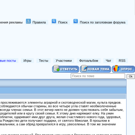
лючения рекламы
Правила
Поиск
Поиск по заголовкам форума
вые посты
Игры
Тесты
Участники
Фотоальбом
Чат
RSS
прослеживаются элементы аграрной и скотоводческой магии, культа предков.
 соблюдаются обычаи старины, во все четыре угла ставят необмолоченные
всегда членах семьи. В этот вечер никто не должен чувствовать себя забытым,
родителей или в кругу своей семьи. К этому дню наряжают елку. На ужин
блатни, одаривают ими друг друга, желая счастливого нового года, здоровья,
а Рождество дети получают подарки, от святого Миколая. В прошлом в
альчики, а сам обряд превратился в игру, увеселенье. В том же значении