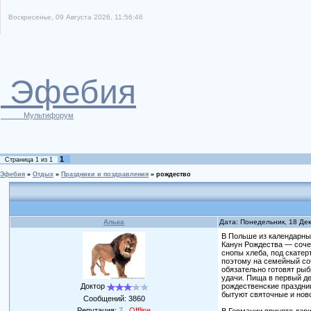
Воскресенье, 09 Августа 2026, 11:56:46
Эфебия
Мультифорум
1
Страница
1
из
1
Эфебия
»
Отдых
»
Праздники и поздравления
»
рождество
Алька
Дата: Понедельник, 18 Де
В Польше из календарны
Канун Рождества — соче
снопы хлеба, под скатер
поэтому на семейный соч
обязательно готовят рыб
удачи. Пища в первый д
Доктор
рождественские праздник
бытуют святочные и нов
Сообщений:
3860
Репутация:
7
Offline