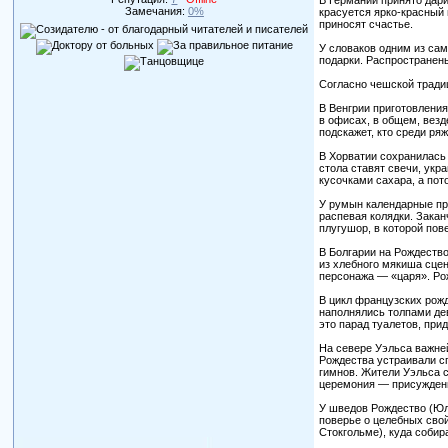
В Германии принято дари
Замечания:
0%
красуется ярко-красный 
приносят счастье.
У словаков одним из сам
подарки. Распространен
Согласно чешской традиц
В Венгрии приготовлени
в офисах, в общем, вез
подскажет, кто среди р
В Хорватии сохранилась 
стола ставят свечи, укр
кусочками сахара, а пот
У румын календарные пр
распевая колядки. Зака
плугушор, в которой пов
В Болгарии на Рождество
из хлебного мякиша сцен
персонажа — «царя». Ро
В цикл французских рож
наполнялись толпами де
это парад туалетов, пр
На севере Уэльса важне
Рождества устраивали с
гимнов. Жители Уэльса 
церемония — присуждени
У шведов Рождество (Юль
поверье о целебных сво
Стокгольме), куда собир