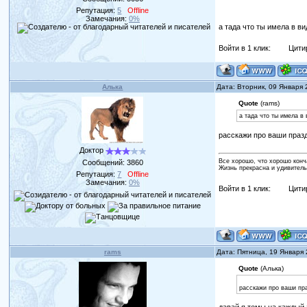
Репутация:
5
Offline
Замечания:
0%
а тада что ты имела в ви
Войти в 1 клик:
Цити
Алька
Дата: Вторник, 09 Января 
Quote
(rams)
а тада что ты имела в 
расскажи про ваши праздн
Доктор
Все хорошо, что хорошо конч
Сообщений:
3860
Жизнь прекрасна и удивитель
Репутация:
7
Offline
Замечания:
0%
Войти в 1 клик:
Цити
rams
Дата: Пятница, 19 Января
Quote
(Алька)
расскажи про ваши пра