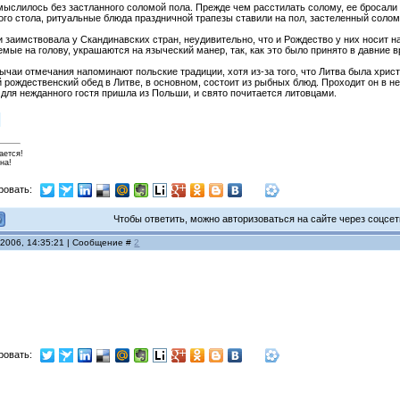
ыслилось без застланного соломой пола. Прежде чем расстилать солому, ее бросали 
го стола, ритуальные блюда праздничной трапезы ставили на пол, застеленный солом
 заимствовала у Скандинавских стран, неудивительно, что и Рождество у них носит н
емые на голову, украшаются на языческий манер, так, как это было принято в давние 
чаи отмечания напоминают польские традиции, хотя из-за того, что Литва была хрис
й рождественский обед в Литве, в основном, состоит из рыбных блюд. Проходит он в
для нежданного гостя пришла из Польши, и свято почитается литовцами.
ается!
на!
ровать:
Чтобы ответить, можно авторизоваться на сайте через соцсети
 2006, 14:35:21 | Сообщение #
2
ровать: