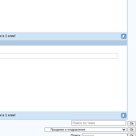
 в 1 клик!
 в 1 клик!
Поиск: