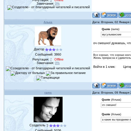
Замечания:
0%
Алька
Дата: Вторник, 02 Января
Quote
(rams)
мусульманские
оч смешно! думаешь, что
Доктор
Сообщений:
3860
Все хорошо, что хорошо конч
Жизнь прекрасна и удивитель
Репутация:
7
Offline
Замечания:
0%
Войти в 1 клик:
Цити
rams
Дата: Вторник, 09 Января
Quote
(Алька)
оч смешно!
Quote
(Алька)
а какие вы праздники 
Создатель :)
Сообщений:
5036