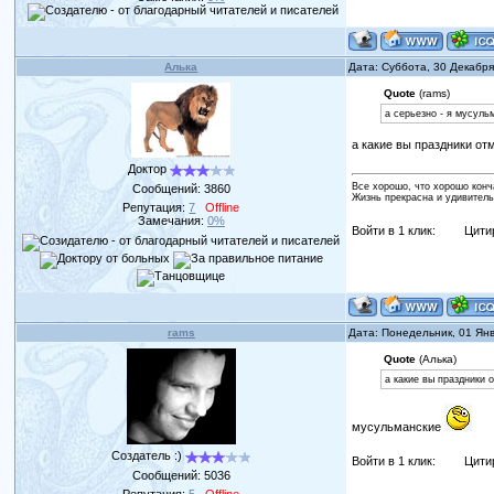
Алька
Дата: Суббота, 30 Декабр
Quote
(rams)
а серьезно - я мусуль
а какие вы праздники от
Доктор
Все хорошо, что хорошо конч
Сообщений:
3860
Жизнь прекрасна и удивитель
Репутация:
7
Offline
Замечания:
0%
Войти в 1 клик:
Цити
rams
Дата: Понедельник, 01 Ян
Quote
(Алька)
а какие вы праздники 
мусульманские
Создатель :)
Войти в 1 клик:
Цити
Сообщений:
5036
Репутация:
5
Offline