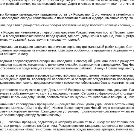
ть Рождественскую звезду. Сто лет назад это растение привезли из Мексики, у нас о
или розовый венчик, напоминающий звезду. Дарят и клевер в горшке — знак того, что
ых больших календарных праздников остаётся Рождество. Его отмечают в семейном кр
ы новогодние обходы «полазников» с пожеланиями счастья и добра, имевшие когда-то
ии, под стол с рождественским обедом обязательно надо положить головку чеснока, —
я к Рождеству начинаются с первого воскресения Рождественского поста. Первая при
де. А в рождественские вечера перед домом, где есть девушка на выданье, юноши ус
яженых — суженый, кому вручить награду — поцелуй.
уникальная традиция запекать пшеничные зерна внутри маленькой рыбки ко дню Свято
ашенные гирляндами из еловых веток. Еще одна особенность праздника в Хорватии — 
ом вешают на елку.
аздники сопровождаются аграрными обрядами. Новогодний цикл начинался с рождестве
нчивался праздник хождением с ряжеными «козой», «оленем» или «медведем». Под Нов
ествовалось о предстоящих сельскохозяйственных работах. В канун Нового года высту
 вы можете услышать огромное количество религиозных гимнов, исполняемых всеми, о
ы рождения Христа. Характерной особенностью болгарских рождественско-новогодних 
ждественское полено, предназначенное к сожжению, обертывали белым холстом, стави
дественских праздников входит День святой Екатерины, покровительницы девушек. Ра
вушек в собственноручно сшитых нарядных чепцах. Сегодня во французской столице 
идуманных самими девушками, всевозможные конкурсы и танцевальные вечера. И, нако
йший цикл календарных праздников — рождественский: дома украшаются ветвями пад
портивные игры (обычно футбол). На юге более популярен Новый год: в новогоднюю 
славятся хоровым пением. Ежегодно они устраивают фольклорные фестивали — эйсте
е звания барда автору лучшей поэмы).
) — главный праздник, подготовку к которому начинают за 2-3 недели: варят пиво, пе
йствах рождественского хлеба и пива. Рождественские танцевальные вечера сопровож
аются из разных областей страны, устраиваются рождественские ярмарки, гуляния на 