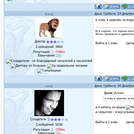
Алька
Дата: Суббота, 23 Декабр
я хожу в церковь за вод
Все хорошо, что хорошо конч
Жизнь прекрасна и удивитель
Доктор
Войти в 1 клик:
Цити
Сообщений:
3860
Репутация:
7
Offline
Замечания:
0%
rams
Дата: Суббота, 30 Декабр
Quote
(Алька)
я хожу в церковь за в
а я кипячу из крана
а серьезно - я мусульм
Создатель :)
Войти в 1 клик:
Цити
Сообщений:
5036
Репутация:
5
Offline
Замечания:
0%