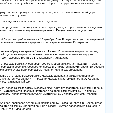
но называется молочай. При правильном уходе в Рождество на зеленом кустике
 вам обязательно улыбнется счастье. Поросята и трубочисты из пряников тоже
угу, наряжают рождественское дерево (ранее это мог быть и сноп), дарят
 магическую функцию.
 он защитит членов семьи от всего дурного.
мета праздника — свечи, украшенные гирляндами, которые появляются в домах,
траивают шутливые представления ряженых. Вещее девичье сердце само
й Луции, который отмечается 13 декабря. А на Рождество в центр праздничный
выпекание маленьких сердечек из теста красного цвета. Их украшают
нских обрядов — крэчин (день св. Игната). В сочельник ходили по домам,
ый год парни ходили по деревне с моделью плуга, исполняя колядку —
пают народные театры, в т.ч. кукольный (пэпушэрие).
т мала до велика. У болгаров тоже есть своя уникальная традиция — лепить
обрядов и весенних обрядов колядования, является присутствие в них особого
ли около очага, пели обрядовые песни от имени самого дерева.
ньше в этот день высаживались молодые деревца, а улицы городов и сел
отмечается «катеринет» — праздник молодых мастериц и портних. Катеринет —
нец, традиционный бал.
уба, перед каждым домом молодые люди поют поздравительные гимны. В день
ночь устраиваются шествия шахтёров с зажжёнными лампочками, с пением
ддфоды; проводятся по ритуалу, имитирующему обряды друидов (главная
кут хлеб, обрядовое печенье (в форме свиньи, козла или звезды). Сохраняется
даются ряжением (рядятся обычно в козла). В музее-заповеднике Скансен (в
Новый год и Иванов день.