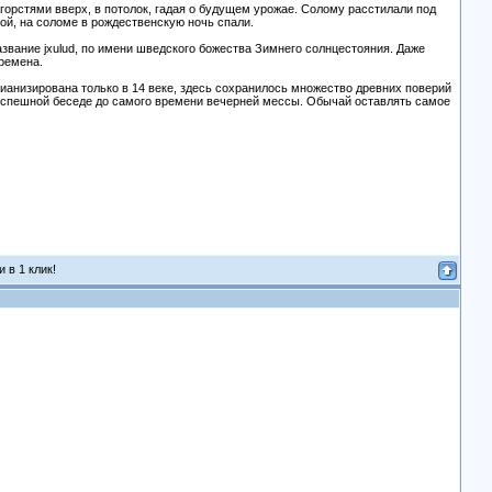
горстями вверх, в потолок, гадая о будущем урожае. Солому расстилали под
ой, на соломе в рождественскую ночь спали.
азвание jxulud, по имени шведского божества Зимнего солнцестояния. Даже
времена.
тианизирована только в 14 веке, здесь сохранилось множество древних поверий
 неспешной беседе до самого времени вечерней мессы. Обычай оставлять самое
 в 1 клик!