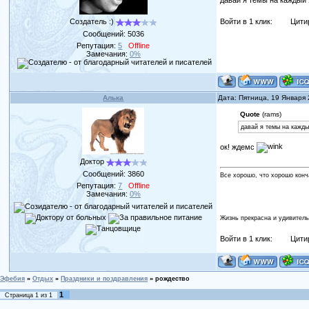
давай я темы на каждый 
Войти в 1 клик:
Цити
Создатель :)
Сообщений:
5036
Репутация:
5
Offline
Замечания:
0%
Алька
Дата: Пятница, 19 Января
Quote
(rams)
давай я темы на кажды
ок! ждемс
Доктор
Сообщений:
3860
Все хорошо, что хорошо конч
Репутация:
7
Offline
Замечания:
0%
Жизнь прекрасна и удивитель
Войти в 1 клик:
Цити
Эфебия
»
Отдых
»
Праздники и поздравления
»
рождество
1
Страница
1
из
1