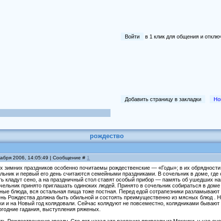
Войти
в 1 клик для общения и отк
Добавить страницу в закладки
Но
рождество
кабря 2006, 14:05:49 | Сообщение #
1
х зимних праздников особенно почитаемы рождественские — «Годы»; в их обрядности 
льник и первый его день считаются семейными праздниками. В сочельник в доме, где
ть кладут сено, а на праздничный стол ставят особый прибор — память об ушедших на
ельник принято приглашать одиноких людей. Принято в сочельник собираться в доме 
ные блюда, вся остальная пища тоже постная. Перед едой сотрапезники разламывают о
ень Рождества должна быть обильной и состоять преимущественно из мясных блюд . Н
и и на Новый год колядовали. Сейчас колядуют не повсеместно, колядниками бывают м
огодние гадания, выступления ряженых.