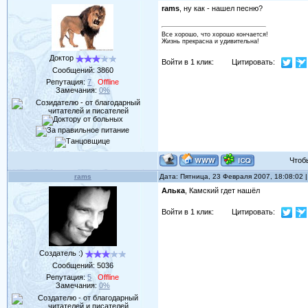
rams
, ну как - нашел песню?
Все хорошо, что хорошо кончается!
Жизнь прекрасна и удивительна!
Доктор
Войти в 1 клик:
Цитировать:
Сообщений:
3860
Репутация:
7
Offline
Замечания:
0%
Чтобы 
rams
Дата: Пятница, 23 Февраля 2007, 18:08:02
Алька
, Камский гдет нашёл
Войти в 1 клик:
Цитировать:
Создатель :)
Сообщений:
5036
Репутация:
5
Offline
Замечания:
0%