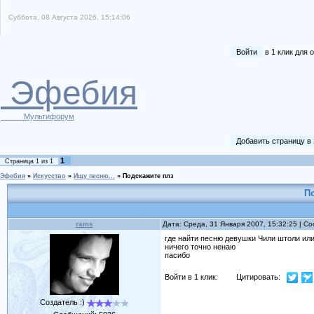
Суббота, 08 Августа 2026, 15:14:06
Войти
в 1 клик для
Эфебия
Мультифорум
Добавить страницу в
1
Страница
1
из
1
Эфебия
»
Искусство
»
Ищу песню...
»
Подскажите плз
П
rams
Дата: Среда, 31 Января 2007, 15:32:25 | 
где найти песню девушки Чили штоли или 
ничего точно ненаю
пасибо
Войти в 1 клик:
Цитировать:
Создатель :)