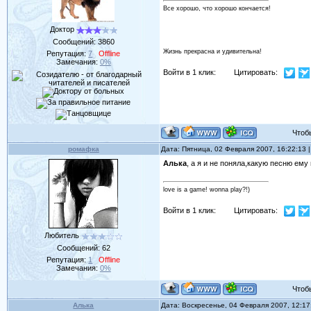
Все хорошо, что хорошо кончается!
Доктор
Сообщений:
3860
Жизнь прекрасна и удивительна!
Репутация:
7
Offline
Замечания:
0%
Войти в 1 клик:
Цитировать:
Чтобы 
ромафка
Дата: Пятница, 02 Февраля 2007, 16:22:13
Алька
, а я и не поняла,какую песню ему
love is a game! wonna play?!)
Войти в 1 клик:
Цитировать:
Любитель
Сообщений:
62
Репутация:
1
Offline
Замечания:
0%
Чтобы 
Алька
Дата: Воскресенье, 04 Февраля 2007, 12:1