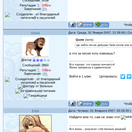
Сообщений:
5036
Репутация:
5
Offline
Замечания:
0%
Чтобы 
Алька
Дата: Среда, 31 Января 2007, 21:38:06 | 
Quote
(rams)
где найти песню девушки Чили штоли или ка
а что за песня хоть помнишь?
Доктор
Все хорошо, что хорошо кончается!
Сообщений:
3860
Жизнь прекрасна и удивительна!
Репутация:
7
Offline
Замечания:
0%
Войти в 1 клик:
Цитировать:
Чтобы 
Edda
Дата: Четверг, 01 Февраля 2007, 00:18:30 
Найдите мне то, сам не знаю что!
Вся жизнь - результат собственных решений