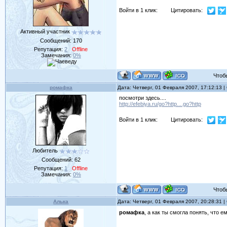
Войти в 1 клик:
Цитировать:
Активный участник
Сообщений:
170
Репутация:
2
Offline
Замечания:
0%
Чтобы 
ромафка
Дата: Четверг, 01 Февраля 2007, 17:12:13 
посмотри здесь....
http://efebiya.ru/go?http....go?http
Войти в 1 клик:
Цитировать:
Любитель
Сообщений:
62
Репутация:
1
Offline
Замечания:
0%
Чтобы 
Алька
Дата: Четверг, 01 Февраля 2007, 20:28:31 
ромафка
, а как ты смогла понять, что 