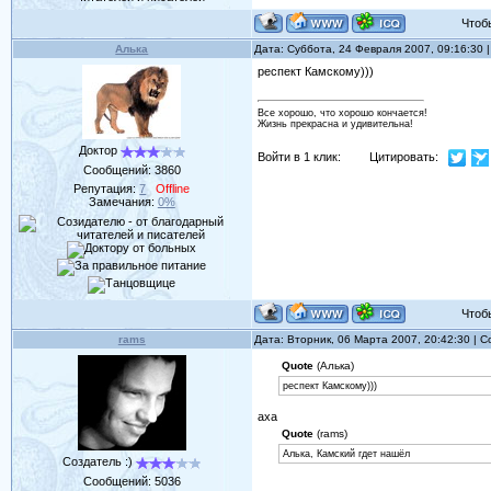
Чтобы 
Алька
Дата: Суббота, 24 Февраля 2007, 09:16:30
респект Камскому)))
Все хорошо, что хорошо кончается!
Жизнь прекрасна и удивительна!
Доктор
Войти в 1 клик:
Цитировать:
Сообщений:
3860
Репутация:
7
Offline
Замечания:
0%
Чтобы 
rams
Дата: Вторник, 06 Марта 2007, 20:42:30 |
Quote
(Алька)
респект Камскому)))
аха
Quote
(rams)
Алька, Камский гдет нашёл
Создатель :)
Сообщений:
5036