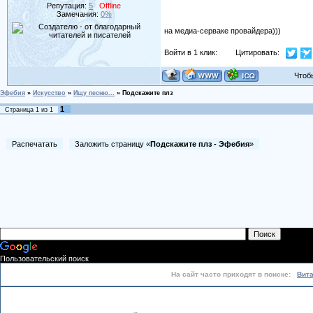
Репутация:
5
Offline
Замечания:
0%
на медиа-серваке провайдера)))
Войти в 1 клик:
Цитировать:
Чтобы 
Эфебия
»
Искусство
»
Ищу песню...
»
Подскажите плз
1
Страница
1
из
1
Распечатать
Заложить страницу «
Подскажите плз - Эфебия
»
Пользовательский поиск
На сайт часто приходят в поиске:
Вит