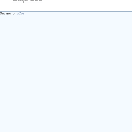
Хостинг от
uCoz