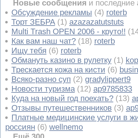
Новые сообщения
и последние 
Обсуждение рекламы
(4)
roterb
Торт ЗЕБРА
(1)
azazazatutstuts
Multi Trash OPEN 2006 - круто!!
(1
Как вам наш чат?
(18)
roterb
Ищу тебя
(6)
roterb
Обмануть казино в рулетку
(1)
kop
Трескается кожа на кисти
(6)
busi
Всяко-разно суп
(2)
gradylippert9
Новости туризма
(12)
ap9785833
Куда на новый год поехать?
(13)
a
Отзывы путешественников
(3)
ap
Платные медицинские услуги в ж
россиян
(6)
wellnemo
Ещё 300