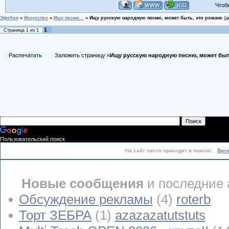
Чтобы 
Эфебия
»
Искусство
»
Ищу песню...
»
Ищу русскую народную песню, может быть, это романс
(д
1
Страница
1
из
1
Распечатать
Заложить страницу «
Ищу русскую народную песню, может быт
Пользовательский поиск
На сайт часто приходят в поиске:
Вит
Новые сообщения
и последние 
Обсуждение рекламы
(4)
roterb
Торт ЗЕБРА
(1)
azazazatutstuts