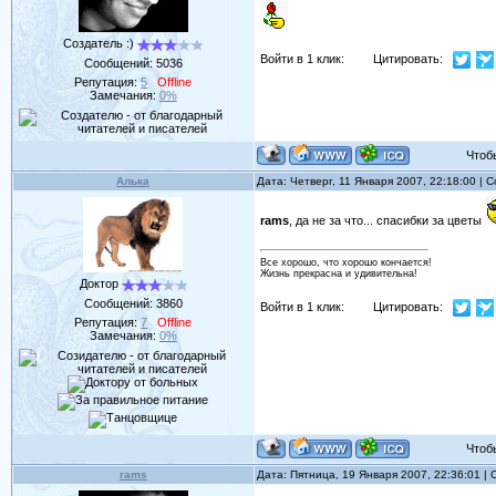
Создатель :)
Войти в 1 клик:
Цитировать:
Сообщений:
5036
Репутация:
5
Offline
Замечания:
0%
Чтобы 
Алька
Дата: Четверг, 11 Января 2007, 22:18:00 |
rams
, да не за что... спасибки за цветы
Все хорошо, что хорошо кончается!
Жизнь прекрасна и удивительна!
Доктор
Сообщений:
3860
Войти в 1 клик:
Цитировать:
Репутация:
7
Offline
Замечания:
0%
Чтобы 
rams
Дата: Пятница, 19 Января 2007, 22:36:01 