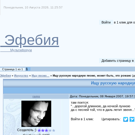
Понедельник, 10 Августа 2026, 11:25:57
Войти
в 1 клик для
Эфебия
Мультифорум
Добавить страницу в
1
Страница
1
из
1
Эфебия
»
Искусство
»
Ищу песню...
»
Ищу русскую народную песню, может быть, это романс
(д
Ищу русскую народну
rams
Дата: Понедельник, 08 Января 2007, 19:57
там поется:
"...дорогой длинною, да ночкой лунною
да с песней той, что в даль летит звеня...
Войти в 1 клик:
Цитировать:
Создатель :)