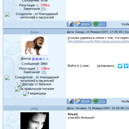
Сообщений:
5036
Репутация:
5
Offline
Замечания:
0%
Чтобы 
Алька
Дата: Среда, 10 Января 2007, 17:26:39 | 
[ссылка удалена в связи с тем, что пере
http://efebiya.ru/go?http://www.zaycev.net
Доктор
Сообщений:
3860
Войти в 1 клик:
Цитировать:
Репутация:
7
Offline
Замечания:
0%
Чтобы 
rams
Дата: Четверг, 11 Января 2007, 12:33:38 |
Алька
,
спасибо большое!