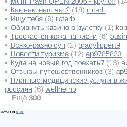
Multi Trash OPEN 2006 - круто!!
(1
Как вам наш чат?
(18)
roterb
Ищу тебя
(6)
roterb
Обмануть казино в рулетку
(1)
kop
Трескается кожа на кисти
(6)
busi
Всяко-разно суп
(2)
gradylippert9
Новости туризма
(12)
ap9785833
Куда на новый год поехать?
(13)
a
Отзывы путешественников
(3)
ap
Платные медицинские услуги в ж
россиян
(6)
wellnemo
Ещё 300
Хостинг от
uCoz