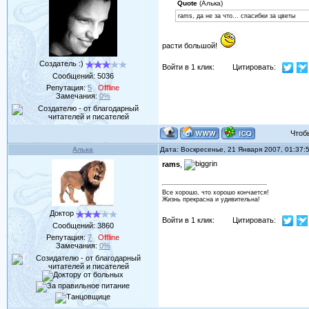
Quote
(Алька)
rams, да не за что... спасибки за цветы
расти большой!
Создатель :)
Войти в 1 клик:
Цитировать:
Сообщений:
5036
Репутация:
5
Offline
Замечания:
0%
Чтобы 
Алька
Дата: Воскресенье, 21 Января 2007, 01:37
rams
,
Все хорошо, что хорошо кончается!
Жизнь прекрасна и удивительна!
Доктор
Войти в 1 клик:
Цитировать:
Сообщений:
3860
Репутация:
7
Offline
Замечания:
0%