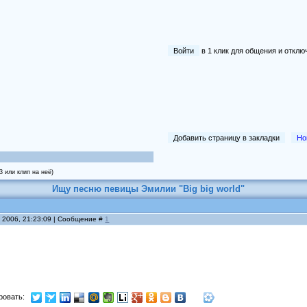
Войти
в 1 клик для общения и отк
Добавить страницу в закладки
Но
 или клип на неё)
Ищу песню певицы Эмилии "Big big world"
я 2006, 21:23:09 | Сообщение #
1
ровать: