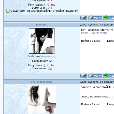
Сообщений:
5036
Репутация:
5
Offline
Замечания:
0%
ромафка
Дата: Суббота, 16 Декабр
вот)) надеюсь,это то,что
Emilia - Big Big World
Войти в 1 клик:
Цити
Любитель
Сообщений:
62
Репутация:
1
Offline
Замечания:
0%
she_independent
Дата: Суббота, 16 Декабр
зайтите на сайт ЗАЙЦЕ
Жизнь, это словно зебра......
Войти в 1 клик:
Цити