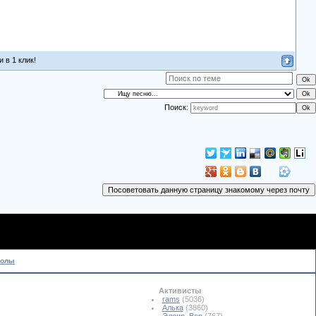
 в 1 клик!
Поиск:
колы
Активисты
rams
(5036)
Алька
(3860)