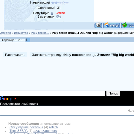
Начинающий
Сообщений:
31
Репутация:
0
Offline
Замечания:
0%
Эфебия
»
Искусство
»
Ищу песню...
»
Ищу песню певицы Эмилии "Big big world"
(В формате MP3
1
Страница
1
из
1
Распечатать
Заложить страницу «
Ищу песню певицы Эмилии "Big big world
Пользовательский поиск
На 
Новые сообщения
и последние авторы
Обсуждение рекламы
(4)
roterb
Торт ЗЕБРА
(1)
azazazatutstuts