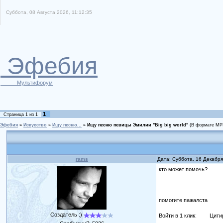
Суббота, 08 Августа 2026, 11:12:35
Эфебия
Мультифорум
1
Страница
1
из
1
Эфебия
»
Искусство
»
Ищу песню...
»
Ищу песню певицы Эмилии "Big big world"
(В формате MP3
rams
Дата: Суббота, 16 Декабр
кто может помочь?
помогите пажалста
Создатель :)
Войти в 1 клик:
Цити