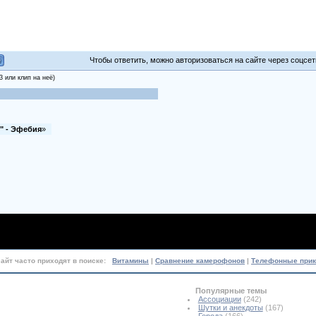
Чтобы ответить, можно авторизоваться на сайте через соцсети
 или клип на неё)
" - Эфебия
»
сайт часто приходят в поиске:
Витамины
|
Сравнение камерофонов
|
Телефонные при
Популярные темы
Ассоциации
(242)
Шутки и анекдоты
(167)