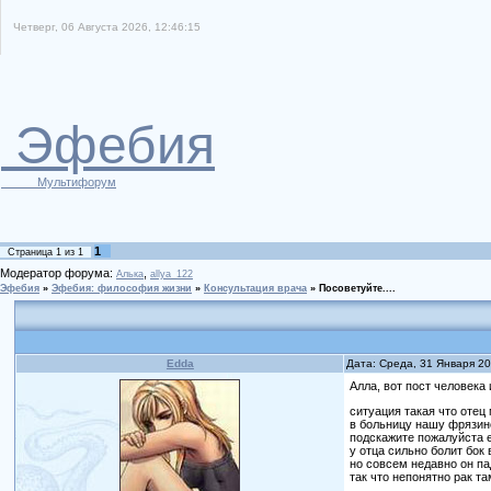
Четверг, 06 Августа 2026, 12:46:15
Эфебия
Мультифорум
1
Страница
1
из
1
Модератор форума:
,
Алька
allya_122
Эфебия
»
Эфебия: философия жизни
»
Консультация врача
»
Посоветуйте....
Edda
Дата: Среда, 31 Января 2
Алла, вот пост человека
ситуация такая что отец
в больницу нашу фрязинс
подскажите пожалуйста е
у отца сильно болит бок в
но совсем недавно он па
так что непонятно рак там