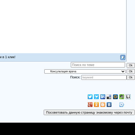
 в 1 клик!
Поиск: