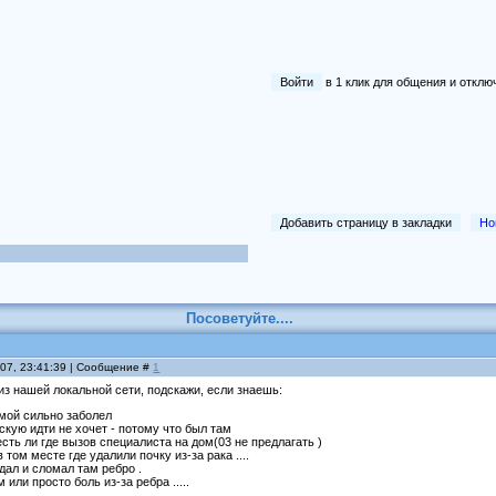
Войти
в 1 клик для общения и отк
Добавить страницу в закладки
Но
Посоветуйте....
007, 23:41:39 | Сообщение #
1
 из нашей локальной сети, подскажи, если знаешь:
 мой сильно заболел
кую идти не хочет - потому что был там
сть ли где вызов специалиста на дом(03 не предлагать )
 том месте где удалили почку из-за рака ....
дал и сломал там ребро .
 или просто боль из-за ребра .....