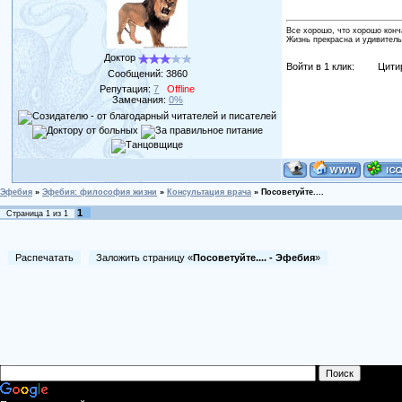
Все хорошо, что хорошо конч
Жизнь прекрасна и удивитель
Доктор
Войти в 1 клик:
Цити
Сообщений:
3860
Репутация:
7
Offline
Замечания:
0%
Эфебия
»
Эфебия: философия жизни
»
Консультация врача
»
Посоветуйте....
1
Страница
1
из
1
Распечатать
Заложить страницу «
Посоветуйте.... - Эфебия
»