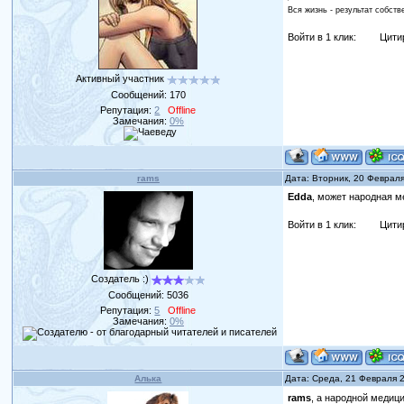
Вся жизнь - результат собст
Войти в 1 клик:
Цити
Активный участник
Сообщений:
170
Репутация:
2
Offline
Замечания:
0%
rams
Дата: Вторник, 20 Феврал
Edda
, может народная м
Войти в 1 клик:
Цити
Создатель :)
Сообщений:
5036
Репутация:
5
Offline
Замечания:
0%
Алька
Дата: Среда, 21 Февраля 
rams
, а народной медиц