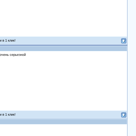
 в 1 клик!
 очень серьезной
 в 1 клик!