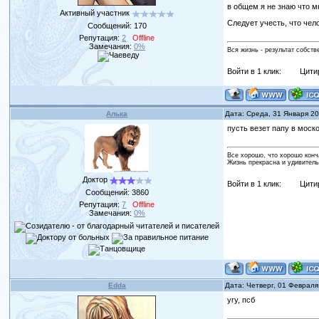
в общем я не знаю что мн
Активный участник
Следует учесть, что чел
Сообщений:
170
Репутация:
2
Offline
Замечания:
0%
Вся жизнь - результат собст
Войти в 1 клик:
Цити
Алька
Дата: Среда, 31 Января 2
пусть везет папу в моск
Все хорошо, что хорошо конч
Жизнь прекрасна и удивитель
Доктор
Войти в 1 клик:
Цити
Сообщений:
3860
Репутация:
7
Offline
Замечания:
0%
Edda
Дата: Четверг, 01 Февраля
угу, псб