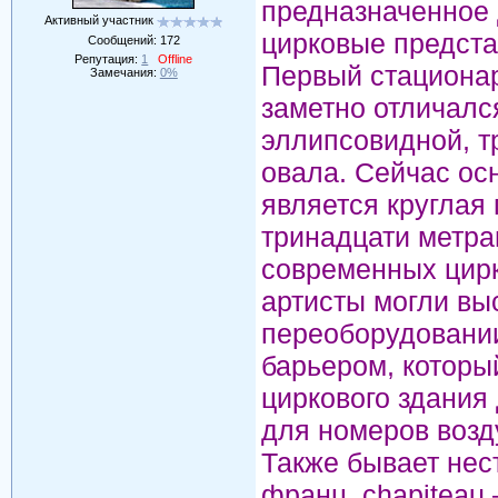
предназначенное 
Активный участник
цирковые предста
Сообщений:
172
Репутация:
1
Offline
Первый стациона
Замечания:
0%
заметно отличалс
эллипсовидной, т
овала. Сейчас ос
является круглая
тринадцати метра
современных цирк
артисты могли выс
переоборудовани
барьером, который
циркового здания
для номеров возд
Также бывает нес
франц. chapiteau 