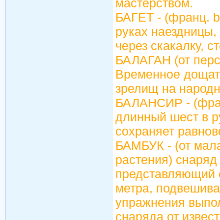
мастерством.
БАГЕТ - (франц. b
руках наездницы, 
через скакалку, с
БАЛАГАН (от перс.
Временное дощато
зрелищ на народн
БАЛАНСИР - (франц
длинный шест в р
сохраняет равнов
БАМБУК - (от мал
растения) снаряд
представляющий с
метра, подвешива
упражнения выпо
снаряда от извест