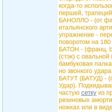
когда-то использо
першей, трапеций
БАНОЛЛО - (от фа
итальянского арт
упражнение - пере
поворотом на 180 
БАТОН - (франц. b
(стэк) с овальной
бамбуковая палка
но звонкого удара
БАТУТ (БАТУД) - (ф
Удар). Подкидыв
частую
сетку
из п
резиновых аморти
ножках или в вид