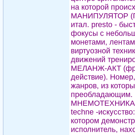
на которой проис
МАНИПУЛЯТОР (ПР
итал. presto - быс
фокусы с небольш
монетами, лентами
виртуозной техни
движений трениро
МЕЛАНЖ-АКТ (фран
действие). Номер
жанров, из которы
преобладающим.
МНЕМОТЕХНИКА (
techne -искусство
котором демонстр
исполнитель, нах