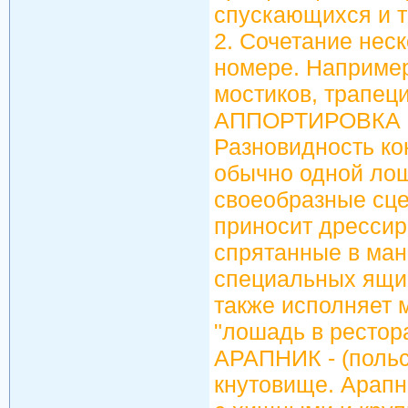
спускающихся и т
2. Сочетание нес
номере. Например
мостиков, трапеци
АППОРТИРОВКА - (
Разновидность ко
обычно одной лош
своеобразные сце
приносит дрессир
спрятанные в мане
специальных ящич
также исполняет 
"лошадь в рестора
АРАПНИК - (польс
кнутовище. Арапн