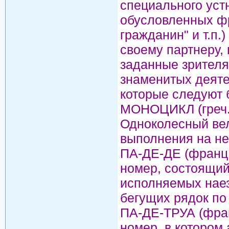
специального уст
обусловленных фра
гражданин" и т.п.
своему партнеру,
заданные зрителя
знаменитых деятел
которые следуют 
МОНОЦИКЛ (греч. m
Одноколесный ве
выполнения на не
ПА-ДЕ-ДЕ (франц.
номер, состоящий
исполняемых наез
бегущих рядок по
ПА-ДЕ-ТРУА (франц
номер, в котором