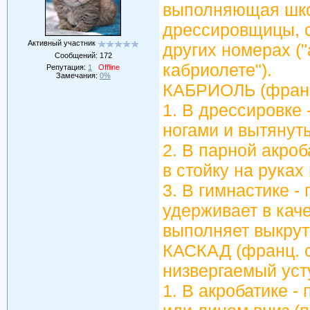
выполняющая шко
дрессировщицы, с
Активный участник
других номерах ("
Сообщений:
172
кабриолете").
Репутация:
1
Offline
Замечания:
0%
КАБРИОЛЬ (франц. 
1. В дрессировке
ногами и вытянут
2. В парной акро
в стойку на руках
3. В гимнастике -
удерживает в кач
выполняет выкрут
КАСКАД (франц. c
низвергаемый уст
1. В акробатике -