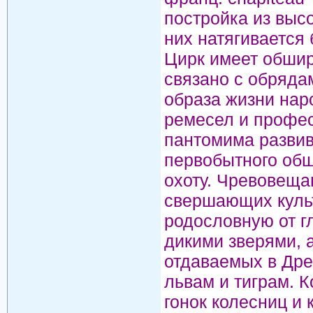
постройка из высо
них натягивается
Цирк имеет обшир
связано с обряда
образа жизни нар
ремесел и профес
пантомима развив
первобытного общ
охоту. Чревовеща
свершающих культ
родословную от г
дикими зверями, а
отдаваемых в Дре
львам и тиграм. 
гонок колесниц и