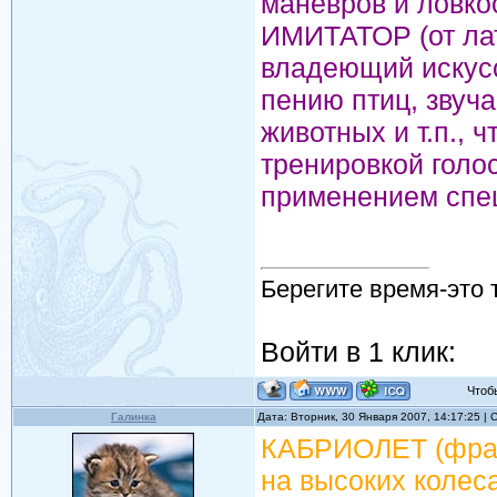
маневров и ловкос
ИМИТАТОР (от лат.
владеющий искусс
пению птиц, звуч
животных и т.п., 
тренировкой голос
применением спе
Берегите время-это 
Войти в 1 клик:
Чтобы 
Галинка
Дата: Вторник, 30 Января 2007, 14:17:25 |
КАБРИОЛЕТ (франц
на высоких колеса