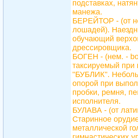
подставках, натя
манежа.
БЕРЕЙТОР - (от не
лошадей). Наездн
обучающий верхов
дрессировщика.
БОГЕН - (нем. - bo
таксируемый при 
"БУБЛИК". Небол
опорой при выполн
пробки, ремня, п
исполнителя.
БУЛАВА - (от латин
Старинное орудие
металлической гол
гимнастических у