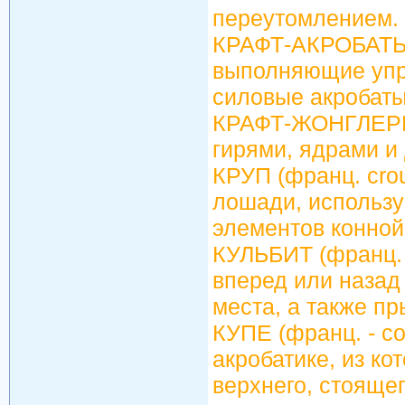
переутомлением.
КРАФТ-АКРОБАТЫ (
выполняющие упр
силовые акробаты 
КРАФТ-ЖОНГЛЕРЫ 
гирями, ядрами и
КРУП (франц. cro
лошади, использ
элементов конной
КУЛЬБИТ (франц. c
вперед или назад 
места, а также пр
КУПЕ (франц. - co
акробатике, из ко
верхнего, стояще