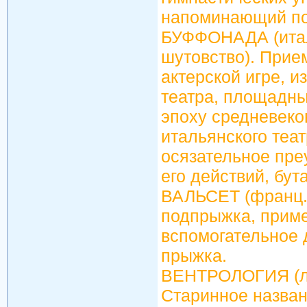
напоминающий по
БУФФОНАДА (итал.
шутовство). Прие
актерской игре, 
театра, площадны
эпоху средневеко
итальянского теа
осязательное пре
его действий, бут
ВАЛЬСЕТ (франц. v
подпрыжка, прим
вспомогательное 
прыжка.
ВЕНТРОЛОГИЯ (лати
Старинное назван