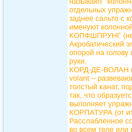
называют "колонна
отдельных упражн
заднее сальто с 
именуют колонной
КОПФШПРУНГ (нем.
Акробатический э
опорой на голову 
руки.
КОРД-ДЕ-ВОЛАН (ф
volant – развева
толстый канат, п
так, что образует
выполняет упражне
КОРПАТУРА (от ита
Расслабленное с
во всем теле или