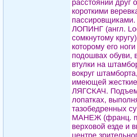
расстоянии друг о
короткими веревк
пассировщиками.
ЛОПИНГ (англ. Loo
сомкнутому кругу)
которому его ног
подошвах обуви,
втулки на штамбо
вокруг штамборта
имеющей жесткие
ЛЯГСКАЧ. Подъем-
лопатках, выполня
тазобедренных сус
МАНЕЖ (франц. m
верховой езде и 
центре зрительно