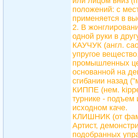
или лицом вниз (
положений: с мес
применяется в вы
2. В жонглирован
одной руки в дру
КАУЧУК (англ. caou
упругое вещество
промышленных цел
основанной на де
сгибании назад ("
КИППЕ (нем. kipp
турнике - подъем 
исходном каче.
КЛИШНИК (от фами
Артист, демонст
подобранных упра