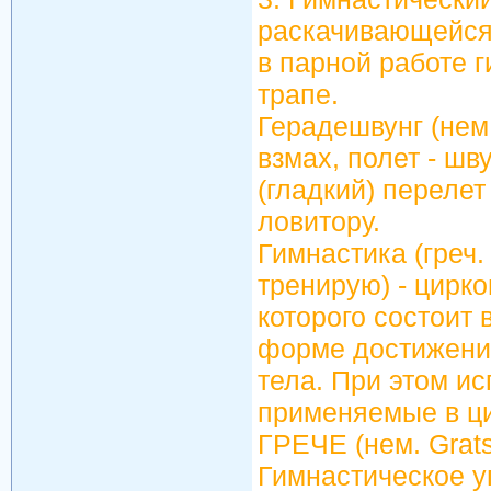
раскачивающейся 
в парной работе г
трапе.
Герадешвунг (нем.
взмах, полет - шв
(гладкий) перелет
ловитору.
Гимнастика (греч.
тренирую) - цирко
которого состоит
форме достижений
тела. При этом и
применяемые в ци
ГРЕЧЕ (нем. Grats
Гимнастическое у