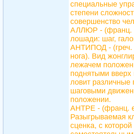
специальные упра
степени сложнос
совершенство чел
АЛЛЮР - (франц. 
лошади: шаг, гало
АНТИПОД - (греч. a
нога). Вид жонгл
лежачем положени
поднятыми вверх 
ловит различные 
шаговыми движен
положении.
АНТРЕ - (франц. e
Разыгрываемая к
сценка, с которой