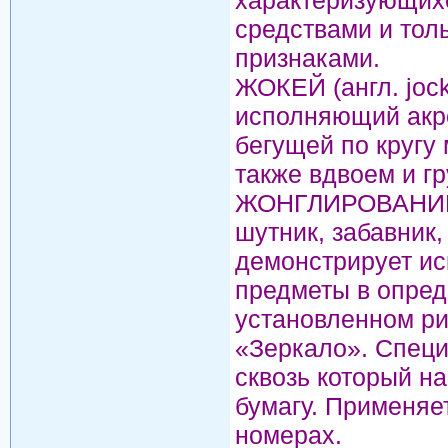
характеризующих
средствами и тол
признаками.
ЖОКЕЙ (англ. jocke
исполняющий акр
бегущей по кругу
также вдвоем и гр
ЖОНГЛИРОВАНИЕ (ф
шутник, забавник,
демонстрирует ис
предметы в опред
установленном ри
«Зеркало». Специ
сквозь который на
бумагу. Применяет
номерах.