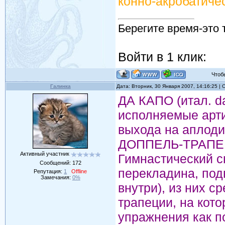
конно-акробатиче
Берегите время-это 
Войти в 1 клик:
Чтобы 
Галинка
Дата: Вторник, 30 Января 2007, 14:16:25 |
ДА КАПО (итал. da
исполняемые арти
выхода на аплод
ДОППЕЛЬ-ТРАПЕ (н
Активный участник
Гимнастический с
Сообщений:
172
перекладина, под
Репутация:
1
Offline
Замечания:
0%
внутри), из них с
трапеции, на кот
упражнения как по