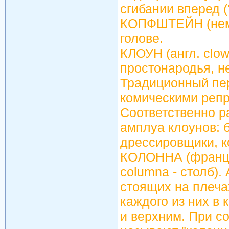
сгибании вперед (
КОПФШТЕЙН (нем. 
голове.
КЛОУН (англ. clown
простонародья, н
Традиционный пе
комическими репр
Соответственно р
амплуа клоунов: 
дрессировщики, к
КОЛОННА (франц. 
columna - столб).
стоящих на плеча
каждого из них в
и верхним. При с