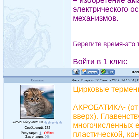
электрического о
механизмов.
Берегите время-это 
Войти в 1 клик:
Чтобы 
Галинка
Дата: Вторник, 30 Января 2007, 14:15:04 |
Цирковые термены
АКРОБАТИКА- (от г
вверх). Главенств
Активный участник
многочисленных е
Сообщений:
172
пластической, кон
Репутация:
1
Offline
Замечания:
0%