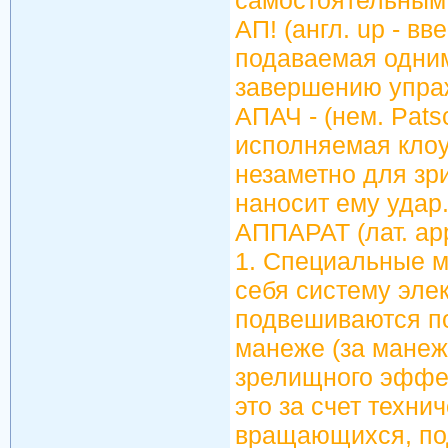
самостоятельным
АП! (англ. up - в
подаваемая одним
завершению упраж
АПАЧ - (нем. Pat
исполняемая клоу
незаметно для зр
наносит ему удар
АППАРАТ (лат. app
1. Специальные м
себя систему эле
подвешиваются по
манеже (за манеж
зрелищного эффек
это за счет техни
вращающихся, по