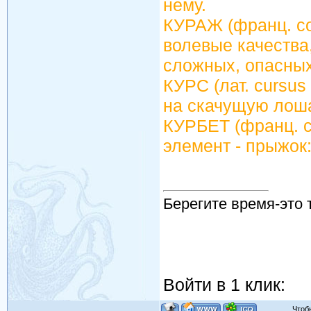
нему.
КУРАЖ (франц. co
волевые качества
сложных, опасных
КУРС (лат. cursus
на скачущую лошад
КУРБЕТ (франц. co
элемент - прыжок:
Берегите время-это 
Войти в 1 клик:
Чтобы 