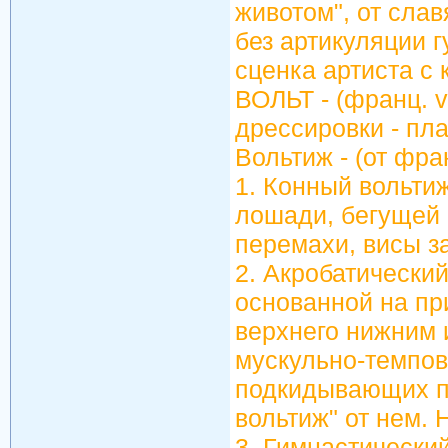
животом", от слав
без артикуляции г
сценка артиста с 
ВОЛЬТ - (франц. v
дрессировки - пл
Вольтиж - (от фран
1. Конный вольти
лошади, бегущей 
перемахи, висы за 
2. Акробатический
основанной на п
верхнего нижним 
мускульно-темпо
подкидывающих пр
вольтиж" от нем. H
3. Гимнастически