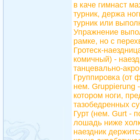
в каче гимнаст м
турник, держа ног
турник или выполн
Упражнение выпол
рамке, но с перех
Гротеск-наездница
комичный) - наез
танцевально-акро
Группировка (от ф
нем. Gruppierung 
котором ноги, пре
тазобедренных су
Гурт (нем. Gurt -
лошадь ниже холк
наездник держитс