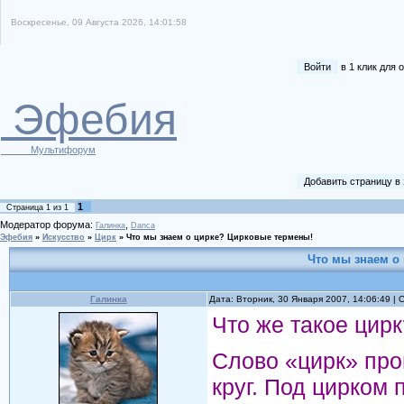
Воскресенье, 09 Августа 2026, 14:01:58
Войти
в 1 клик для
Эфебия
Мультифорум
Добавить страницу в
1
Страница
1
из
1
Модератор форума:
,
Галинка
Danca
Эфебия
»
Искусство
»
Цирк
»
Что мы знаем о цирке? Цирковые термены!
Что мы знаем о
Галинка
Дата: Вторник, 30 Января 2007, 14:06:49 |
Что же такое цирк
Слово «цирк» прои
круг. Под цирком