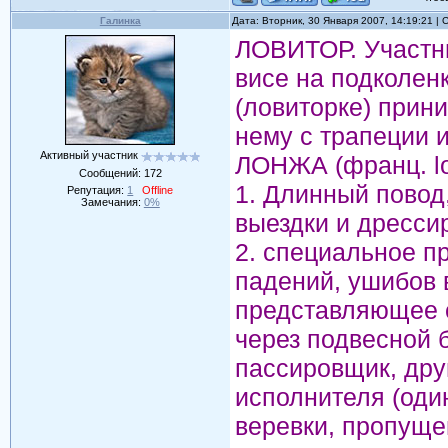
Галинка
Дата: Вторник, 30 Января 2007, 14:19:21 |
ЛОВИТОР. Участни
висе на подколен
(ловиторке) прини
нему с трапеции и
Активный участник
ЛОНЖА (франц. lon
Сообщений:
172
1. Длинный повод
Репутация:
1
Offline
Замечания:
0%
выездки и дресси
2. специальное п
падений, ушибов 
представляющее с
через подвесной 
пассировщик, дру
исполнителя (оди
веревки, пропуще