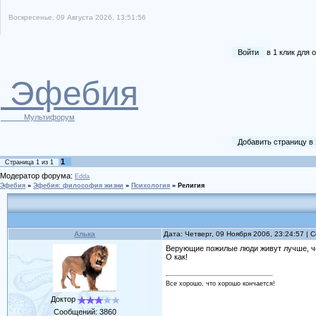
Воскресенье, 09 Августа 2026, 13:51:56
Войти
в 1 клик для
Эфебия
Мультифорум
Добавить страницу в
1
Страница
1
из
1
Модератор форума:
Edda
Эфебия
»
Эфебия: философия жизни
»
Психология
»
Религия
Алька
Дата: Четверг, 09 Ноября 2006, 23:24:57 |
Верующие пожилые люди живут лучше, 
О как!
Все хорошо, что хорошо кончается!
Доктор
Сообщений:
3860