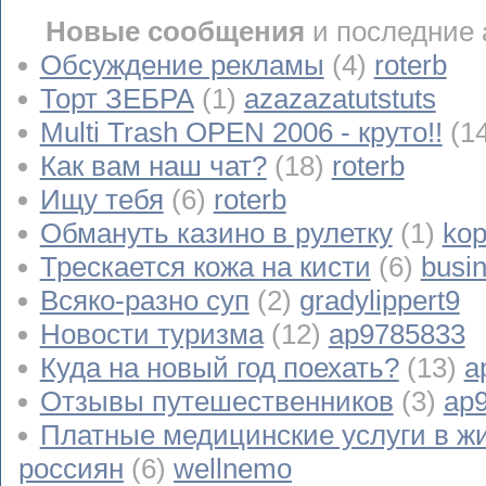
Новые сообщения
и последние 
Обсуждение рекламы
(4)
roterb
Торт ЗЕБРА
(1)
azazazatutstuts
Multi Trash OPEN 2006 - круто!!
(1
Как вам наш чат?
(18)
roterb
Ищу тебя
(6)
roterb
Обмануть казино в рулетку
(1)
kop
Трескается кожа на кисти
(6)
busi
Всяко-разно суп
(2)
gradylippert9
Новости туризма
(12)
ap9785833
Куда на новый год поехать?
(13)
a
Отзывы путешественников
(3)
ap
Платные медицинские услуги в ж
россиян
(6)
wellnemo