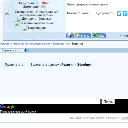
Репутация:
7
Offline
Жизнь прекрасна и удивительна!
Замечания:
0%
Войти в 1 клик:
Цитировать:
Чтобы 
Эфебия
»
Эфебия: философия жизни
»
Психология
»
Религия
1
Страница
1
из
1
Распечатать
Заложить страницу «
Религия - Эфебия
»
Пользовательский поиск
На сайт часто приходят в поиске:
Вит