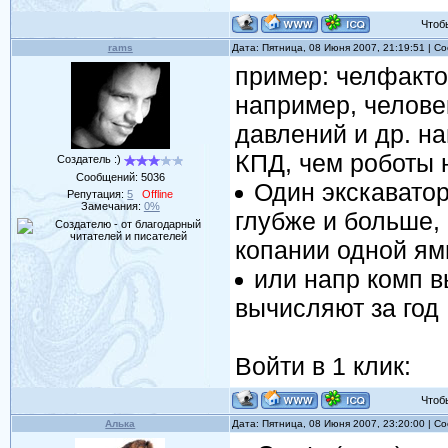
Чтобы 
rams
Дата: Пятница, 08 Июня 2007, 21:19:51 | 
пример: челфакто
например, челове
давлений и др. н
КПД, чем роботы 
Создатель :)
Сообщений:
5036
Один экскавато
Репутация:
5
Offline
Замечания:
0%
глубже и больше, 
копании одной ямы
или напр комп в
вычисляют за год
Войти в 1 клик:
Чтобы 
Алька
Дата: Пятница, 08 Июня 2007, 23:20:00 | 