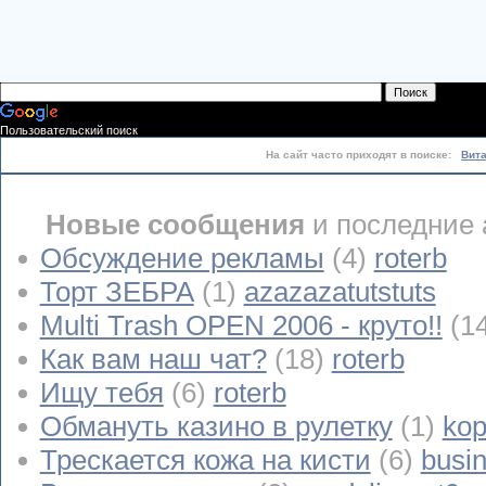
Пользовательский поиск
На сайт часто приходят в поиске:
Вит
Новые сообщения
и последние 
Обсуждение рекламы
(4)
roterb
Торт ЗЕБРА
(1)
azazazatutstuts
Multi Trash OPEN 2006 - круто!!
(1
Как вам наш чат?
(18)
roterb
Ищу тебя
(6)
roterb
Обмануть казино в рулетку
(1)
kop
Трескается кожа на кисти
(6)
busi