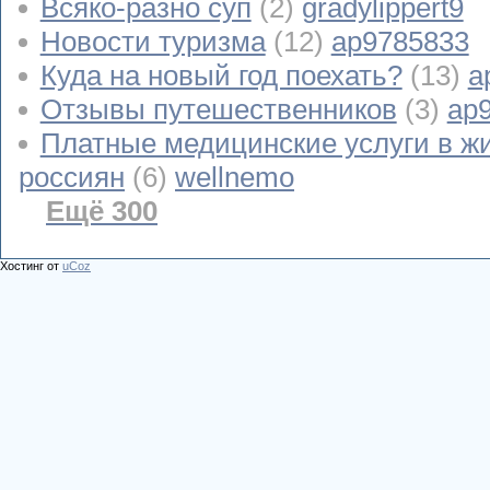
Всяко-разно суп
(2)
gradylippert9
Новости туризма
(12)
ap9785833
Куда на новый год поехать?
(13)
a
Отзывы путешественников
(3)
ap
Платные медицинские услуги в ж
россиян
(6)
wellnemo
Ещё 300
Хостинг от
uCoz