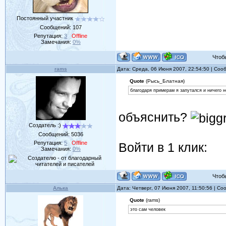
Постоянный участник
Сообщений:
107
Репутация:
3
Offline
Замечания:
0%
Чтобы 
rams
Дата: Среда, 06 Июня 2007, 22:54:50 | Со
Quote
(Рысь_Блатная)
благодаря примерам я запутался и ничего не
объяснить?
Создатель :)
Сообщений:
5036
Репутация:
5
Offline
Войти в 1 клик:
Замечания:
0%
Чтобы 
Алька
Дата: Четверг, 07 Июня 2007, 11:50:56 | С
Quote
(rams)
это сам человек