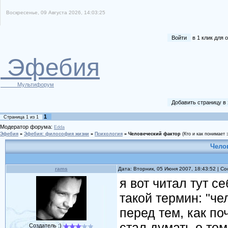
Воскресенье, 09 Августа 2026, 14:03:25
Войти
в 1 клик для
Эфебия
Мультифорум
Добавить страницу в
1
Страница
1
из
1
Модератор форума:
Edda
Эфебия
»
Эфебия: философия жизни
»
Психология
»
Человеческий фактор
(Кто и как понимает
Чело
rams
Дата: Вторник, 05 Июня 2007, 18:43:52 | 
я вот читал тут с
такой термин: "ч
перед тем, как по
стал думать о том
Создатель :)