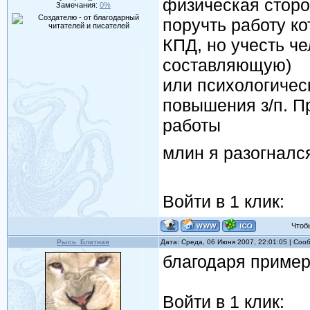
физическая сторон
Замечания:
0%
поручть работу ко
КПД, но учесть че
составляющую)
или психологическ
повышения з/п. П
работы
млин я разогнался
Войти в 1 клик:
Чтобы 
Рысь_Блатная
Дата: Среда, 06 Июня 2007, 22:01:05 | Со
благодаря примера
Войти в 1 клик: