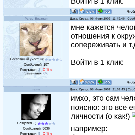
Войти в 1 клик:
Чтобы 
Рысь_Блатная
Дата: Среда, 06 Июня 2007, 11:45:46 | Со
мне кажется чело
отношения к окру
сопереживать и т.
Постоянный участник
Войти в 1 клик:
Сообщений:
107
Репутация:
3
Offline
Замечания:
0%
Чтобы 
rams
Дата: Среда, 06 Июня 2007, 21:03:45 | Со
имхо, это сам че
поясню: это все е
личности (о как!)
Создатель :)
например:
Сообщений:
5036
Репутация:
5
Offline