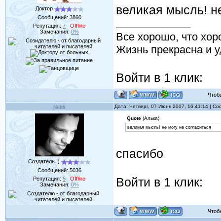
великая мысль! не
Доктор
Сообщений:
3860
Репутация:
7
Offline
Замечания:
0%
Все хорошо, что хор
Жизнь прекрасна и у
Войти в 1 клик:
Чтобы 
rams
Дата: Четверг, 07 Июня 2007, 16:41:14 | С
Quote
(Алька)
великая мысль! не могу не согласиться
спасибо
Создатель :)
Сообщений:
5036
Войти в 1 клик:
Репутация:
5
Offline
Замечания:
0%
Чтобы 