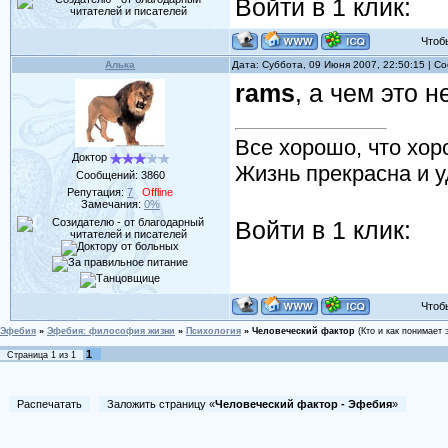
Войти в 1 клик:
Чтобы 
Алька
Дата: Суббота, 09 Июня 2007, 22:50:15 | 
rams
, а чем это 
Все хорошо, что хор
Доктор
Жизнь прекрасна и у
Сообщений:
3860
Репутация:
7
Offline
Замечания:
0%
Войти в 1 клик:
Чтобы 
Эфебия
»
Эфебия: философия жизни
»
Психология
»
Человеческий фактор
(Кто и как понимает
1
Страница
1
из
1
Распечатать
Заложить страницу «
Человеческий фактор - Эфебия
»