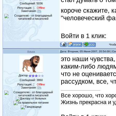
Сообщений:
5036
Репутация:
5
Offline
короче скажите, к
Замечания:
0%
"человеческий фа
Войти в 1 клик:
Чтобы 
Алька
Дата: Вторник, 05 Июня 2007, 20:54:09 | 
это наши чувства
каким-либо людям
что не оценивает
Доктор
рассудком, все, ч
Сообщений:
3860
Репутация:
7
Offline
Замечания:
0%
Все хорошо, что хор
Жизнь прекрасна и у