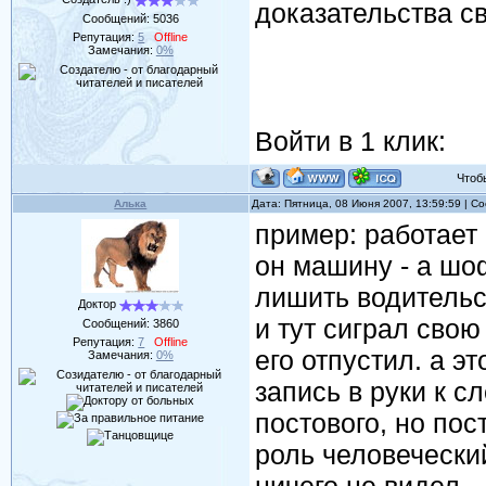
доказательства св
Сообщений:
5036
Репутация:
5
Offline
Замечания:
0%
Войти в 1 клик:
Чтобы 
Алька
Дата: Пятница, 08 Июня 2007, 13:59:59 | 
пример: работает
он машину - а шо
лишить водительс
Доктор
и тут сиграл сво
Сообщений:
3860
Репутация:
7
Offline
его отпустил. а э
Замечания:
0%
запись в руки к 
постового, но пос
роль человеческий