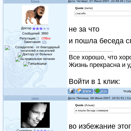
Алька
Дата: Четверг, 07 Июня 2007, 22:49:46 | С
Quote
(rams)
спасибо
не за что
Доктор
Сообщений:
3860
и пошла беседа 
Репутация:
7
Offline
Замечания:
0%
Все хорошо, что хор
Жизнь прекрасна и у
Войти в 1 клик:
Чтобы 
rams
Дата: Пятница, 08 Июня 2007, 10:51:51 | 
Quote
(Алька)
и пошла беседа спамеров
во избежание это
Создатель :)