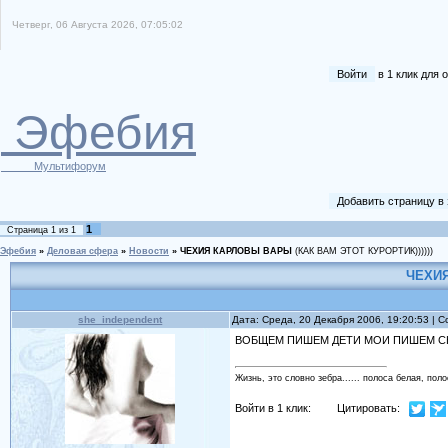
Четверг, 06 Августа 2026, 07:05:02
Войти
в 1 клик для
Эфебия
Мультифорум
Добавить страницу в
1
Страница
1
из
1
Эфебия
»
Деловая сфера
»
Новости
»
ЧЕХИЯ КАРЛОВЫ ВАРЫ
(КАК ВАМ ЭТОТ КУРОРТИК))))))
ЧЕХИ
she_independent
Дата: Среда, 20 Декабря 2006, 19:20:53 |
ВОБЩЕМ ПИШЕМ ДЕТИ МОИ ПИШЕМ 
Жизнь, это словно зебра...... полоса белая, поло
Войти в 1 клик:
Цитировать: