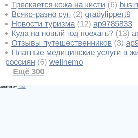
Трескается кожа на кисти
(6)
busi
Всяко-разно суп
(2)
gradylippert9
Новости туризма
(12)
ap9785833
Куда на новый год поехать?
(13)
a
Отзывы путешественников
(3)
ap
Платные медицинские услуги в ж
россиян
(6)
wellnemo
Ещё 300
Хостинг от
uCoz