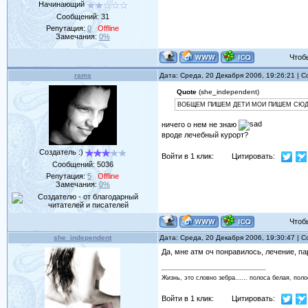
Начинающий
Сообщений:
31
Репутация:
0
Offline
Замечания:
0%
Чтобы 
rams
Дата: Среда, 20 Декабря 2006, 19:26:21 |
Quote
(she_independent)
ВОБЩЕМ ПИШЕМ ДЕТИ МОИ ПИШЕМ СЮ
ничего о нем не знаю
вроде лечебный курорт?
Создатель :)
Войти в 1 клик:
Цитировать:
Сообщений:
5036
Репутация:
5
Offline
Замечания:
0%
Чтобы 
she_independent
Дата: Среда, 20 Декабря 2006, 19:30:47 |
Да, мне атм оч понравилось, лечение, пар
Жизнь, это словно зебра...... полоса белая, поло
Войти в 1 клик:
Цитировать: