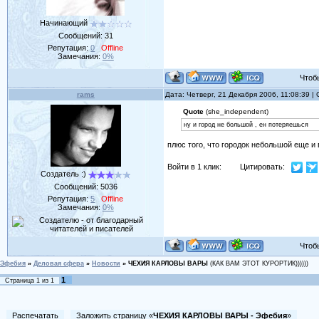
Начинающий
Сообщений:
31
Репутация:
0
Offline
Замечания:
0%
Чтобы 
rams
Дата: Четверг, 21 Декабря 2006, 11:08:39 
Quote
(she_independent)
ну и город не большой , ен потеряешься
плюс того, что городок небольшой еще и 
Войти в 1 клик:
Цитировать:
Создатель :)
Сообщений:
5036
Репутация:
5
Offline
Замечания:
0%
Чтобы 
Эфебия
»
Деловая сфера
»
Новости
»
ЧЕХИЯ КАРЛОВЫ ВАРЫ
(КАК ВАМ ЭТОТ КУРОРТИК))))))
1
Страница
1
из
1
Распечатать
Заложить страницу «
ЧЕХИЯ КАРЛОВЫ ВАРЫ - Эфебия
»