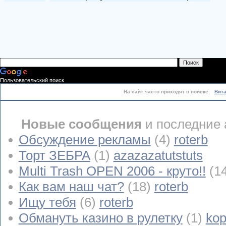
Пользовательский поиск
На сайт часто приходят в поиске:
Вит
Новые сообщения
и последние 
Обсуждение рекламы
(4)
roterb
Торт ЗЕБРА
(1)
azazazatutstuts
Multi Trash OPEN 2006 - круто!!
(1
Как вам наш чат?
(18)
roterb
Ищу тебя
(6)
roterb
Обмануть казино в рулетку
(1)
kop