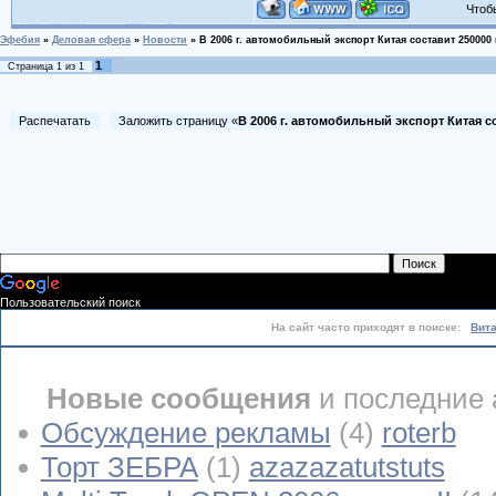
Чтобы 
Эфебия
»
Деловая сфера
»
Новости
»
В 2006 г. автомобильный экспорт Китая составит 250000
1
Страница
1
из
1
Распечатать
Заложить страницу «
В 2006 г. автомобильный экспорт Китая с
Пользовательский поиск
На сайт часто приходят в поиске:
Вит
Новые сообщения
и последние 
Обсуждение рекламы
(4)
roterb
Торт ЗЕБРА
(1)
azazazatutstuts