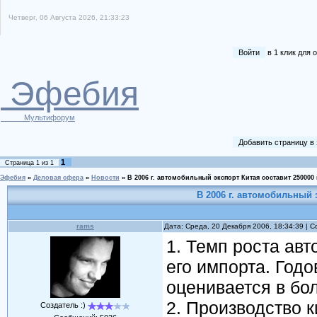
Четверг, 06 Августа 2026, 21:33:23
Войти
в 1 клик для
Эфебия
Мультифорум
Добавить страницу в
1
Страница
1
из
1
Эфебия
»
Деловая сфера
»
Новости
»
В 2006 г. автомобильный экспорт Китая составит 250000
В 2006 г. автомобильный 
rams
Дата: Среда, 20 Декабря 2006, 18:34:39 |
1. Темп роста ав
его импорта. Год
оценивается в бо
2. Производство 
Создатель :)