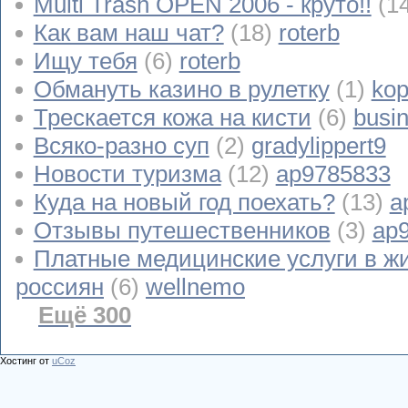
Multi Trash OPEN 2006 - круто!!
(1
Как вам наш чат?
(18)
roterb
Ищу тебя
(6)
roterb
Обмануть казино в рулетку
(1)
kop
Трескается кожа на кисти
(6)
busi
Всяко-разно суп
(2)
gradylippert9
Новости туризма
(12)
ap9785833
Куда на новый год поехать?
(13)
a
Отзывы путешественников
(3)
ap
Платные медицинские услуги в ж
россиян
(6)
wellnemo
Ещё 300
Хостинг от
uCoz