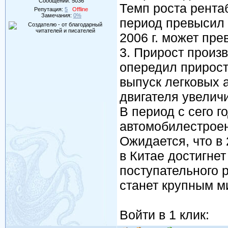
Сообщений:
5036
Темп роста рента
Репутация:
5
Offline
Замечания:
0%
период превысил 
2006 г. может пре
3. Прирост произ
опередил прирост
выпуск легковых
двигателя увелич
В период с сего го
автомобилестроен
Ожидается, что в
в Китае достигнет
поступательного р
станет крупным 
Войти в 1 клик: