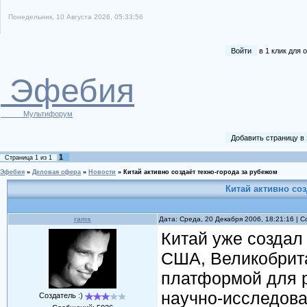
Понедельник, 10 Августа 2026, 05:33:56
Войти
в 1 клик для
Эфебия
Мультифорум
Добавить страницу в
1
Страница
1
из
1
Эфебия
»
Деловая сфера
»
Новости
»
Китай активно создаёт техно-города за рубежом
Китай активно соз
rams
Дата: Среда, 20 Декабря 2006, 18:21:16 |
Китай уже создал 
США, Великобрита
платформой для 
научно-исследова
Создатель :)