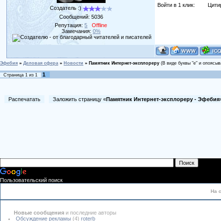
Войти в 1 клик:
Цити
Создатель :)
Сообщений:
5036
Репутация:
5
Offline
Замечания:
0%
Эфебия
»
Деловая сфера
»
Новости
»
Памятник Интернет-эксплореру
(В виде буквы "е" и опоясы
1
Страница
1
из
1
Распечатать
Заложить страницу «
Памятник Интернет-эксплореру - Эфебия
Пользовательский поиск
На 
Новые сообщения
и последние авторы
Обсуждение рекламы
(4)
roterb