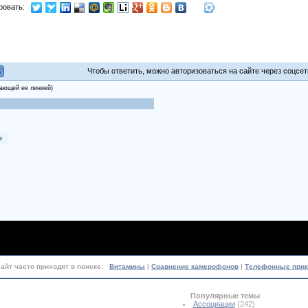
ровать:
Чтобы ответить, можно авторизоваться на сайте через соцсети
вающей ее линией)
»
сайт часто приходят в поиске:
Витамины
|
Сравнение камерофонов
|
Телефонные при
Популярные темы
Ассоциации
(242)