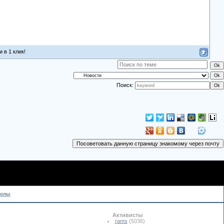
 в 1 клик!
Поиск:
колы
Активисты
rams
(5036)