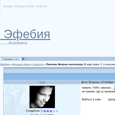
Четверг, 06 Августа 2026, 14:44:33
Эфебия
Мультифорум
1
Страница
1
из
1
Эфебия
»
Деловая сфера
»
Новости
»
Памятник Интернет-эксплореру
(В виде буквы "е" и опоясы
rams
Дата: Вторник, 14 Ноября
наерно, Гейтс заказал...
не помню, где установлен
Войти в 1 клик:
Цити
Создатель :)