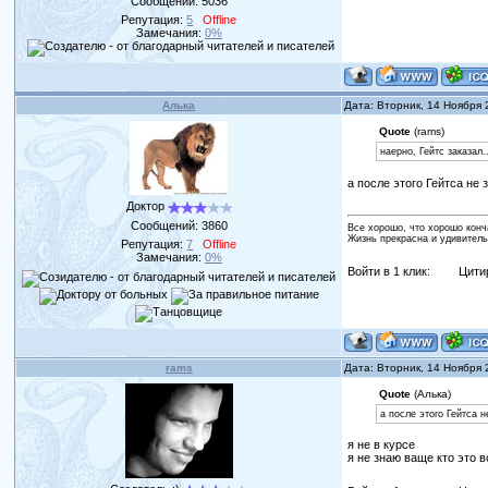
Сообщений:
5036
Репутация:
5
Offline
Замечания:
0%
Алька
Дата: Вторник, 14 Ноября
Quote
(rams)
наерно, Гейтс заказал.
а после этого Гейтса не
Доктор
Сообщений:
3860
Все хорошо, что хорошо конч
Жизнь прекрасна и удивитель
Репутация:
7
Offline
Замечания:
0%
Войти в 1 клик:
Цити
rams
Дата: Вторник, 14 Ноября
Quote
(Алька)
а после этого Гейтса н
я не в курсе
я не знаю ваще кто это в