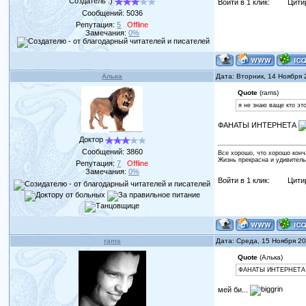
Создатель :)
Войти в 1 клик:
Цити
Сообщений:
5036
Репутация:
5
Offline
Замечания:
0%
Алька
Дата: Вторник, 14 Ноября
Quote
(rams)
я не знаю ваще кто эт
ФАНАТЫ ИНТЕРНЕТА
Доктор
Сообщений:
3860
Все хорошо, что хорошо конч
Жизнь прекрасна и удивитель
Репутация:
7
Offline
Замечания:
0%
Войти в 1 клик:
Цити
rams
Дата: Среда, 15 Ноября 2
Quote
(Алька)
ФАНАТЫ ИНТЕРНЕТА
мей би...