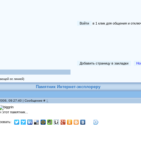
Войти
в 1 клик для общения и отк
Добавить страницу в закладки
Но
вающей ее линией)
Памятник Интернет-эксплореру
 2006, 09:27:40 | Сообщение #
1
 этот памятник...
ровать: