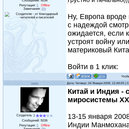
грустно и печально((
Сообщений:
5036
Репутация:
5
Offline
Замечания:
0%
Ну, Европа вроде 
с надеждой смотри
ожидается, если 
устроят войну ил
материковый Кита
Войти в 1 клик:
Чтобы 
rams
Дата: Четверг, 24 Января 2008, 12:49:05 |
Китай и Индия -
миросистемы XXI
13-15 января 200
Создатель :)
Сообщений:
5036
Индии Манмохана 
Репутация:
5
Offline
Замечания:
0%