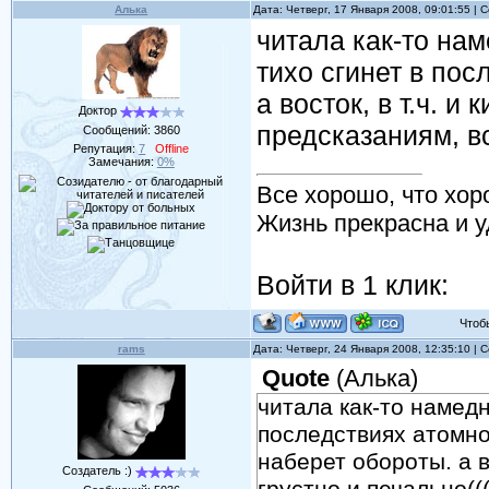
Алька
Дата: Четверг, 17 Января 2008, 09:01:55 |
читала как-то нам
тихо сгинет в пос
а восток, в т.ч. и
Доктор
предсказаниям, в
Сообщений:
3860
Репутация:
7
Offline
Замечания:
0%
Все хорошо, что хор
Жизнь прекрасна и у
Войти в 1 клик:
Чтобы 
rams
Дата: Четверг, 24 Января 2008, 12:35:10 |
Quote
(
Алька
)
читала как-то намедн
последствиях атомной
наберет обороты. а 
Создатель :)