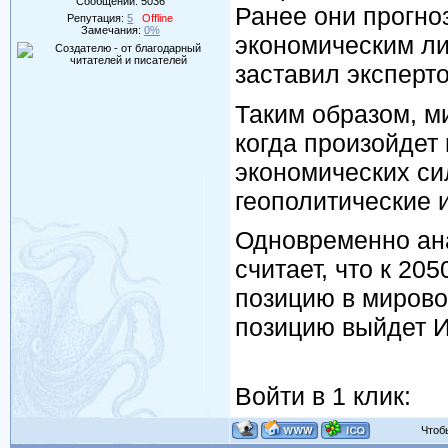
Сообщений:
5036
Ранее они прогно
Репутация:
5
Offline
Замечания:
0%
экономическим ли
заставил эксперто
Таким образом, м
когда произойдет
экономических си
геополитические 
Одновременно ан
считает, что к 20
позицию в мирово
позицию выйдет 
Войти в 1 клик:
Чтобы 