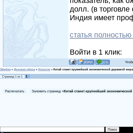
показатель, как о
долл. (в торговл
Индия имеет профи
статья полность
Войти в 1 клик:
Чтобы 
Эфебия
»
Деловая сфера
»
Новости
»
Китай станет крупнейшей экономической державой мира 
1
Страница
1
из
1
Распечатать
Заложить страницу «
Китай станет крупнейшей экономической 