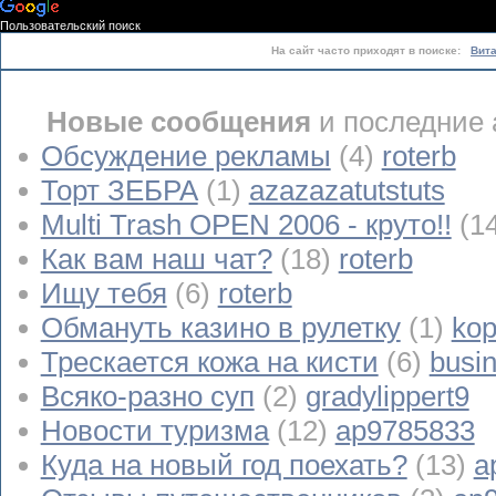
Пользовательский поиск
На сайт часто приходят в поиске:
Вит
Новые сообщения
и последние 
Обсуждение рекламы
(4)
roterb
Торт ЗЕБРА
(1)
azazazatutstuts
Multi Trash OPEN 2006 - круто!!
(1
Как вам наш чат?
(18)
roterb
Ищу тебя
(6)
roterb
Обмануть казино в рулетку
(1)
kop
Трескается кожа на кисти
(6)
busi
Всяко-разно суп
(2)
gradylippert9
Новости туризма
(12)
ap9785833
Куда на новый год поехать?
(13)
a