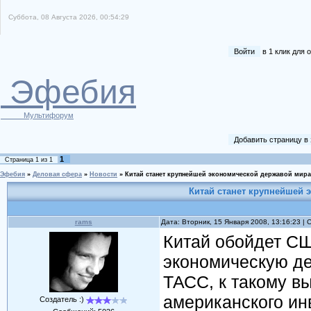
Суббота, 08 Августа 2026, 00:54:29
Войти
в 1 клик для
Эфебия
Мультифорум
Добавить страницу в
1
Страница
1
из
1
Эфебия
»
Деловая сфера
»
Новости
»
Китай станет крупнейшей экономической державой мира 
Китай станет крупнейшей 
rams
Дата: Вторник, 15 Января 2008, 13:16:23 |
Китай обойдет СШ
экономическую де
ТАСС, к такому в
американского ин
Создатель :)