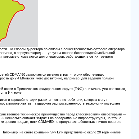
ласти. По словам директора по связям с общественностью сотового оператора
егионе, в первую очередь — услуг на основе беспроводной мобильной
и, которые открываются для операторов, работающих в сетях третьего
сетей CDMA450 заключается именно в том, что они обеспечивают
сть до 2,4 Мбит/сек, чего достаточно, например, для ведения прямой
вой связи в Приволжском федеральном округе (ПФО) снизились уже настолько,
уп в Интернет.
тся в «зрелой» стадии развития, есть потребители, которых могут
оса вполне хватает, а широкая распространенность технологии позволяет
 единственное техническое преимущество перед классическими операторами —
ть и несколько снижает затраты на обслуживание инфраструктуры, но это не
ки зрения продаж, сети CDMA450 не предлагают абонентам ничего нового в
 Например, на сайте компании Sky Link представлено около 20 терминалов.