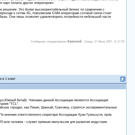
ч карт оплаты других операторов».
е решение. Это более высокорентабельный бизнес по сравнению с
переходе к сетям 3G, поволжским GSM-операторам сотовой связи стоит
 базы. Они лишь позволят удовлетворить потребности небольшой части
Камский
Сообщение отредактировал
-
Среда, 27 Июня 2007, 11:17:55
 в 1 клик!
андун,Южный Китай). Членами данной Ассоциации являются Ассоциация
пания "ТСL".
йских городах, как Пекин, Шанхай, Гуанчжоу, строятся экспериментальные
По мнению ответственного секретаря Ассоциации Хуан Гуаньхуэя, пров.
 70 млн человек - служит прямым импульсом для развития индустрии