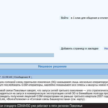
Войти
в 1 клик для общения и отк
Добавить страницу в закладки
Но
Нишевое решение
7, 11:09:46 | Сообщение #
1
луги сотовой связи третьего поколения (3G) оказывают лишь несколько операторо
гут последовать GSM-операторы, наглядно показывает все плюсы и минусы новой 
ой связи Поволжья говорят, что запуск сетей третьего поколения — это стратегичес
надеяться на запуск в коммерческую эксплуатацию сетей 3G в ближайшие полгода про
ожидать получения лицензий GSM-операторами не раньше третьего квартала 2007 года
Link, «ВолгаТелеком» и «Сотовая связь Башкортостана» (см. карту).