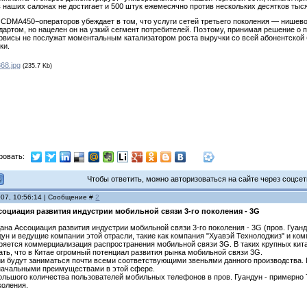
 наших салонах не достигает и 500 штук ежемесячно против нескольких десятков тыся
CDMA450−операторов убеждает в том, что услуги сетей третьего поколения — нишево
артом, но нацелен он на узкий сегмент потребителей. Поэтому, принимая решение о 
ервисы не послужат моментальным катализатором роста выручки со всей абонентской
ки.
68.jpg
(235.7 Kb)
ровать:
Чтобы ответить, можно авторизоваться на сайте через соцсети
007, 10:56:14 | Сообщение #
2
социация развития индустрии мобильной связи 3-го поколения - 3G
дана Ассоциация развития индустрии мобильной связи 3-го поколения - 3G (пров. Гу
ун и ведущие компании этой отрасли, такие как компания "Хуавэй Технолоджиз" и ком
ряется коммерциализация распространения мобильной связи 3G. В таких крупных кита
ать, что в Китае огромный потенциал развития рынка мобильной связи 3G.
и будут заниматься почти всеми соответствующими звеньями данного производства. 
начальными преимуществами в этой сфере.
большого количества пользователей мобильных телефонов в пров. Гуандун - примерно
коления.