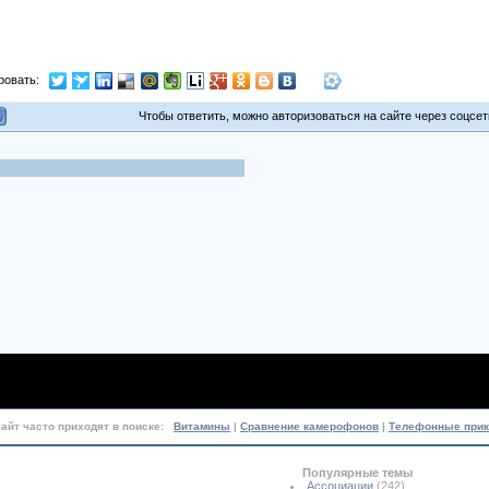
ровать:
Чтобы ответить, можно авторизоваться на сайте через соцсети
сайт часто приходят в поиске:
Витамины
|
Сравнение камерофонов
|
Телефонные при
Популярные темы
Ассоциации
(242)