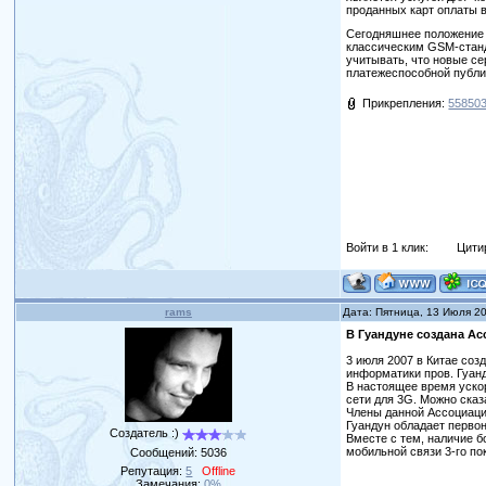
проданных карт оплаты в
Сегодняшнее положение 
классическим GSM-станд
учитывать, что новые с
платежеспособной публи
Прикрепления:
558503
Войти в 1 клик:
Цити
rams
Дата: Пятница, 13 Июля 2
В Гуандуне создана Ас
3 июля 2007 в Китае соз
информатики пров. Гуанд
В настоящее время уско
сети для 3G. Можно сказ
Члены данной Ассоциаци
Гуандун обладает перво
Создатель :)
Вместе с тем, наличие 
мобильной связи 3-го по
Сообщений:
5036
Репутация:
5
Offline
Замечания:
0%