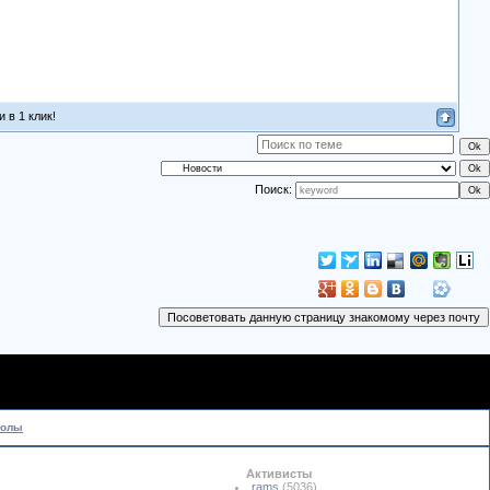
 в 1 клик!
Поиск:
колы
Активисты
rams
(5036)