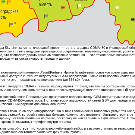
ода Sky Link запустил очередной проект — сеть стандарта CDMA450 в Ульяновской об
ания хочет стать ведущим провайдером современных телекоммуникационных услуг в р
е, что позволяет делать такие амбициозные заявления — это технические возможност
очередь — высокая скорость передачи данных.
 аналитической компании J’son&Partners Ирины Астафьевой, основное преимущество 
ный доступ в Интернет, недоступный GSM-операторам. Такие сети обеспечивают скоро
сетях этот показатель на порядок ниже (до 384 кбит/сек).
 в стандарте CDMA450, сейчас на руку играет тот факт, что темпы роста рынка сото
намично растущим сегментом рынка телекоммуникаций является широкополосный дост
ок сотовой связи Поволжья уже практически поделен между GSM-операторами и находи
ения CDMA450−операторов. Но технических возможностей сетей GSM для передачи гол
 глобальный роуминг для своих абонентов.
оры пока не смогут конкурировать на рынке классических голосовых услуг, так как
овых станций, который в пять раз больше. Конечно, это позволяет быстрее строить се
преимуществом компании на рынке, поскольку не имеет значения для абонентов. С точ
, кроме безлимитных тарифов внутри региона.
ктов способ-ствует и относительно небольшой выбор и высокая стоимость телефонов.
 диапазона составляет около четырех тысяч рублей.