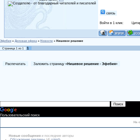
связь
Войти в 1 клик:
Цити
Эфебия
»
Деловая сфера
»
Новости
»
Нишевое решение
1
Страница
1
из
1
Распечатать
Заложить страницу «
Нишевое решение - Эфебия
»
Пользовательский поиск
На 
Новые сообщения
и последние авторы
Обсуждение рекламы
(4)
roterb