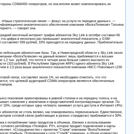
стороны CDMA450−операторов, но она вполне может компенсировать их
. «Наша стратегическая линия — фокус на услуги по передаче данных», —
а информационно-аналитического обеспечения компании «ВолгаТелеком» Татьяна
ернет», — говорит она.
редний месячный интернет-трафик абонентов Sky Link в октябре составил 66
о эта цифра в несколько раз превышает аналогичный показатель у GSM-
й составляет 599 рублей, 33% приходится на передачу данных. Приблизительно
 небольшие абонентские базы. Так, в Нижегородской области у Sky Link около
 компании «ВолгаТелеком» на данный момент лишь приближается к восьми
 1,2 тыс. рублей, что почти в четыре раза больше самого высокого из
и (310 рублей). В Республике Удмуртия ARPU одного абонента Sky Link
е чем в 2,5 раза выше аналогичного показателя компании «МСС-Поволжье» (230
овой связи, составляет около 1%, но необходимо отметить, что это
учается, что целевой аудиторией CDMA-операторов являются обеспеченные
говоров.
ьего поколения ориентированы в равной степени и на передачу голоса, и на
зывает сомнения у аналитиков и представителей контролирующих органов. По
16%, среди которых одну четверть занимает услуга доступа в Интернет (4%).
х абонентов не столь велико, как планировалось первоначально. Единственное,
ераторов сотовой связи (работающих в разных стандартах) приближается к 30%.
ка к потреблению таких продуктов в объемах, близких к использованию
 сотового ритейлера «Телефон. РУ», которое продает подключения и карты
яет: «Сотрудничество с проектом ‘‘Стриж’’ компании ‘‘ВолгаТелеком’’
риносит прибыль. Подключения к сети ‘‘СтриЖ’’ единичны, а общее количество