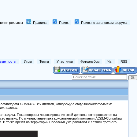
лючения рекламы
Правила
Поиск
Поиск по заголовкам форума
вые посты
Игры
Тесты
Участники
Фотоальбом
Чат
RSS
в стандарта CDMA450. Их пример, которому в силу законодательных
технологии.
кая задача. Пока вопросы лицензирования этой деятельности решаются на
сто наивно. По мнению аналитика консалтинговой компании AC&M-Consulting
. В то же время на территории Поволжья уже работают с сетями третьего