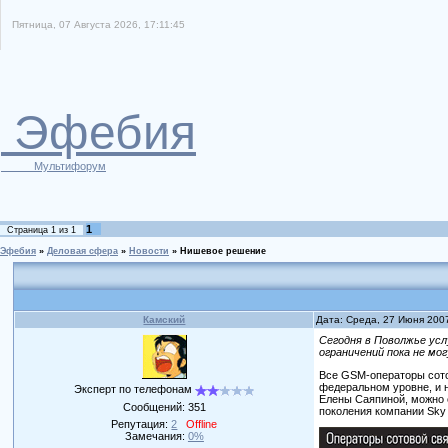
Пятница, 07 Августа 2026, 17:11:45
Эфебия
Мультифорум
1
Страница
1
из
1
Эфебия
»
Деловая сфера
»
Новости
»
Нишевое решение
Камский
Дата: Среда, 27 Июня 200
Сегодня в Поволжье ус
ограничений пока не мо
Все GSM-операторы сотов
федеральном уровне, и 
Эксперт по телефонам
Елены Саяпиной, можно 
Сообщений:
351
поколения компании Sky 
Репутация:
2
Offline
Замечания:
0%