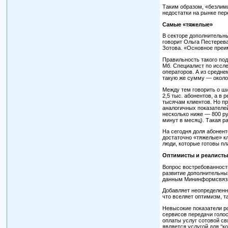
Таким образом, «безлим
недостатки на рынке пе
Самые «тяжелые»
В секторе дополнительн
говорит Ольга Пестерев
Зотова. «Основное преим
Правильность такого под
Мб. Специалист по иссл
операторов. А из средн
такую же сумму — около
Между тем говорить о ши
2,5 тыс. абонентов, а в
тысячам клиентов. Но пр
аналогичных показателе
несколько ниже — 800 ру
минут в месяц). Такая 
На сегодня доля абонент
достаточно «тяжелые» к
люди, которые готовы пл
Оптимисты и реалист
Вопрос востребованности
развитие дополнительных
данным Мининформсвязи 
Добавляет неопределенно
что вселяет оптимизм, т
Невысокие показатели р
сервисов передачи голо
оплаты услуг сотовой с
является услугой для ‘‘