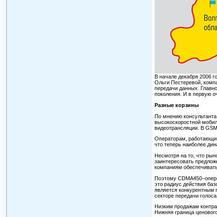
В начале декабря 2006 г
Ольги Пестеревой, комп
передачи данных. Главно
поколения. И в первую 
Разные корзины
По мнению консультанта
высокоскоростной мобиль
видеотрансляции. В GSM-
Операторам, работающим
что теперь наиболее ди
Несмотря на то, что рын
заинтересовать предлож
компаниям обеспечивать
Поэтому CDMA450−операт
это радиус действия баз
является конкурентным 
секторе передачи голоса
Низким продажам контра
Нижняя граница ценового