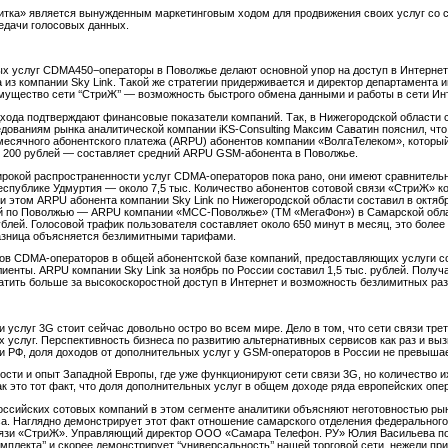
итка» является вынужденным маркетинговым ходом для продвижения своих услуг со 
редачи голосовых данных.
ых услуг CDMA450−операторы в Поволжье делают основной упор на доступ в Интернет
а из компании Sky Link. Такой же стратегии придерживается и директор департамент
ущество сети ‘‘СтриЖ’’ — возможность быстрого обмена данными и работы в сети Инт
хода подтверждают финансовые показатели компаний. Так, в Нижегородской области с
едованиям рынка аналитической компании iKS-Consulting Максим Саватин пояснил, чт
емесячного абонентского платежа (ARPU) абонентов компании «ВолгаТелеком», которы
 200 рублей — составляет средний ARPU GSM-абонента в Поволжье.
рокой распространенности услуг CDMA-операторов пока рано, они имеют сравнительно
 республике Удмуртия — около 7,5 тыс. Количество абонентов сотовой связи «СтриЖ»
и этом ARPU абонента компании Sky Link по Нижегородской области составил в октябре
й по Поволжью — ARPU компании «МСС-Поволжье» (ТМ «МегаФон») в Самарской област
блей. Голосовой трафик пользователя составляет около 650 минут в месяц, это боле
разница объясняется безлимитными тарифами.
ов CDMA-операторов в общей абонентской базе компаний, предоставляющих услуги сот
лиенты. ARPU компании Sky Link за ноябрь по России составил 1,5 тыс. рублей. Пол
атить больше за высокоскоростной доступ в Интернет и возможность безлимитных раз
ы
 услуг 3G стоит сейчас довольно остро во всем мире. Дело в том, что сети связи трет
 услуг. Перспективность бизнеса по развитию альтернативных сервисов как раз и вы
РФ, доля доходов от дополнительных услуг у GSM-операторов в России не превышает 
сти и опыт Западной Европы, где уже функционируют сети связи 3G, но количество и
ак это тот факт, что доля дополнительных услуг в общем доходе ряда европейских оп
оссийских сотовых компаний в этом сегменте аналитики объясняют неготовностью рын
са. Наглядно демонстрирует этот факт отношение самарского отделения федерального
вязи «СтриЖ». Управляющий директор ООО «Самара Телефон. РУ» Юлия Васильева поясн
комплекта’’ и скорее демонстрирует ‘‘универсальность’’ нашей торговой сети, нежели п