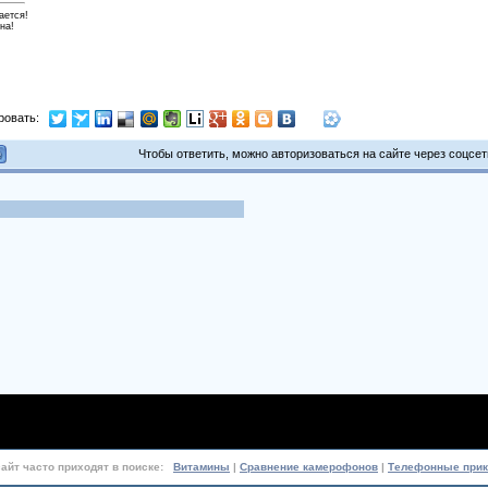
ается!
на!
ровать:
Чтобы ответить, можно авторизоваться на сайте через соцсети
сайт часто приходят в поиске:
Витамины
|
Сравнение камерофонов
|
Телефонные при