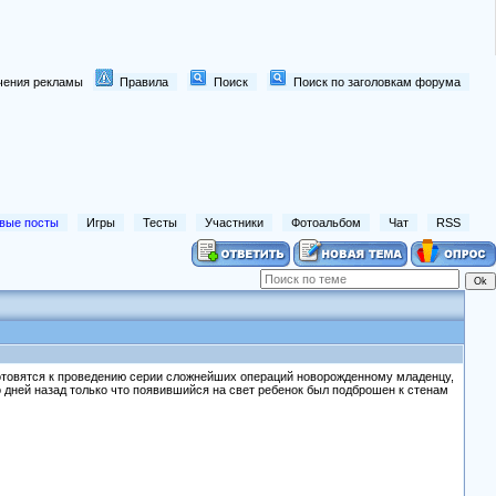
лючения рекламы
Правила
Поиск
Поиск по заголовкам форума
вые посты
Игры
Тесты
Участники
Фотоальбом
Чат
RSS
готовятся к проведению серии сложнейших операций новорожденному младенцу,
дней назад только что появившийся на свет ребенок был подброшен к стенам