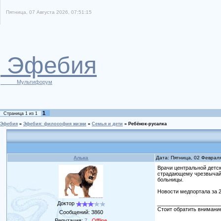
Пятница, 07 Августа 2026, 07:51:15
Эфебия
Мультифорум
1
Страница
1
из
1
Эфебия
»
Эфебия: философия жизни
»
Семья и дети
»
Ребёнок-русалка
Алька
Дата: Пятница, 02 Феврал
Врачи центральной детс
страдающему чрезвычайн
больницы.
Новости медпортала за 
Доктор
_____________________
Стоит обратить внимание
Сообщений:
3860
Репутация:
7
Offline