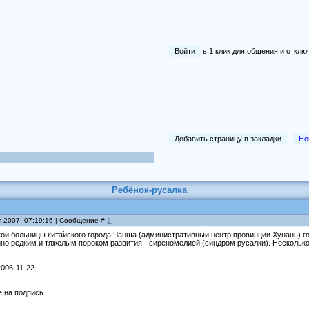
Войти
в 1 клик для общения и отк
Добавить страницу в закладки
Но
Ребёнок-русалка
я 2007, 07:19:16 | Сообщение #
1
кой больницы китайского города Чанша (административный центр провинции Хунань) 
о редким и тяжелым пороком развития - сиреномелией (синдром русалки). Несколько 
2006-11-22
___________
 на подпись...