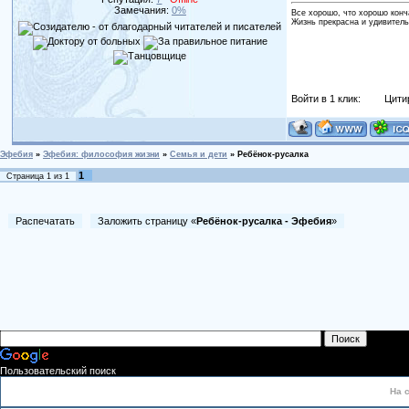
Замечания:
0%
Все хорошо, что хорошо конч
Жизнь прекрасна и удивитель
Войти в 1 клик:
Цити
Эфебия
»
Эфебия: философия жизни
»
Семья и дети
»
Ребёнок-русалка
1
Страница
1
из
1
Распечатать
Заложить страницу «
Ребёнок-русалка - Эфебия
»
Пользовательский поиск
На 