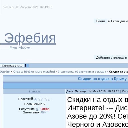
Четверг, 06 Августа 2026, 02:49:06
Войти
в 1 клик для
Эфебия
Мультифорум
Добавить страницу в
1
Страница
1
из
1
Эфебия
»
Страна Эфебия: мы в онлайне!
»
Знакомства, объявления и реклама
»
Скидки на от
Скидки на отдых в Крыму 
komodo
Дата: Пятница, 14 Мая 2010, 18:39:24 | С
Скидки на отдых в
Прохожий
Сообщений:
5
Интернете! --- Ди
Репутация:
0
Offline
Замечания:
0%
Азове до 20%! Сет
Черного и Азовск