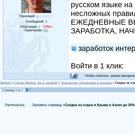
русском языке на
несложных прави
Прохожий
ЕЖЕДНЕВНЫЕ ВЫ
Сообщений:
1
Репутация:
0
Offline
ЗАРАБОТКА, НА
Замечания:
0%
заработок инте
Войти в 1 клик:
Чтобы ответить, можно авторизов
Эфебия
»
Страна Эфебия: мы в онлайне!
»
Знакомства, объявления и реклама
»
Скидки на от
1
Страница
1
из
1
Распечатать
Заложить страницу «
Скидки на отдых в Крыму и Азове до 20%