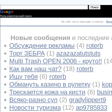
Пользовательский поиск
На сайт часто приходят в поиске:
Вит
Новые сообщения
и последние 
Обсуждение рекламы
(4)
roterb
Торт ЗЕБРА
(1)
azazazatutstuts
Multi Trash OPEN 2006 - круто!!
(1
Как вам наш чат?
(18)
roterb
Ищу тебя
(6)
roterb
Обмануть казино в рулетку
(1)
kop
Трескается кожа на кисти
(6)
busi
Всяко-разно суп
(2)
gradylippert9
Новости туризма
(12)
ap9785833