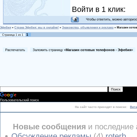
Войти в 1 клик:
Чтобы ответить, можно авторизов
Эфебия
»
Страна Эфебия: мы в онлайне!
»
Знакомства, объявления и реклама
»
Магазин сото
1
Страница
1
из
1
Распечатать
Заложить страницу «
Магазин сотовых телефонов - Эфебия
»
Пользовательский поиск
На сайт часто приходят в поиске:
Вит
Новые сообщения
и последние 
Обсуждение рекламы
(4)
roterb