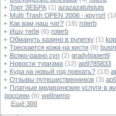
Торт ЗЕБРА
(1)
azazazatutstuts
Multi Trash OPEN 2006 - круто!!
(1
Как вам наш чат?
(18)
roterb
Ищу тебя
(6)
roterb
Обмануть казино в рулетку
(1)
kop
Трескается кожа на кисти
(6)
busi
Всяко-разно суп
(2)
gradylippert9
Новости туризма
(12)
ap9785833
Куда на новый год поехать?
(13)
a
Отзывы путешественников
(3)
ap
Платные медицинские услуги в ж
россиян
(6)
wellnemo
Ещё 300