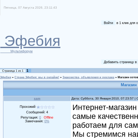
Пятница, 07 Августа 2026, 23:11:43
Войти
в 1 клик для
Эфебия
Мультифорум
Добавить страницу в
1
Страница
1
из
1
Эфебия
»
Страна Эфебия: мы в онлайне!
»
Знакомства, объявления и реклама
»
Магазин сото
Магазин
sam
Дата: Суббота, 30 Января 2010, 07:23:57 
Интернет-магазин
Прохожий
Сообщений:
4
самые качественн
Репутация:
0
Offline
Замечания:
0%
работаем для сам
Мы стремимся наи