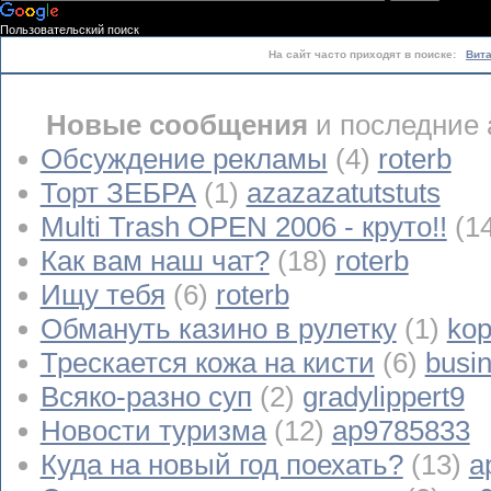
Пользовательский поиск
На сайт часто приходят в поиске:
Вит
Новые сообщения
и последние 
Обсуждение рекламы
(4)
roterb
Торт ЗЕБРА
(1)
azazazatutstuts
Multi Trash OPEN 2006 - круто!!
(1
Как вам наш чат?
(18)
roterb
Ищу тебя
(6)
roterb
Обмануть казино в рулетку
(1)
kop
Трескается кожа на кисти
(6)
busi
Всяко-разно суп
(2)
gradylippert9
Новости туризма
(12)
ap9785833
Куда на новый год поехать?
(13)
a