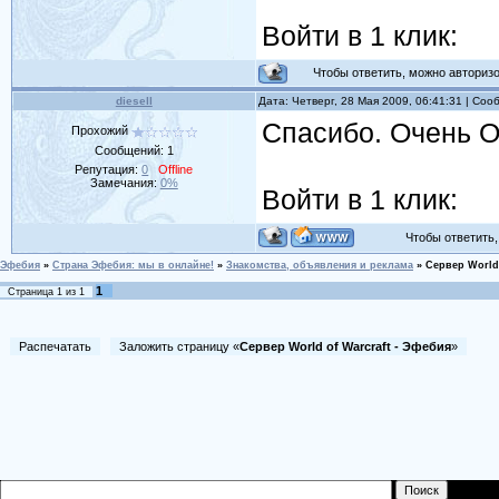
Войти в 1 клик:
Чтобы ответить, можно авторизов
diesell
Дата: Четверг, 28 Мая 2009, 06:41:31 | Со
Спасибо. Очень 
Прохожий
Сообщений:
1
Репутация:
0
Offline
Замечания:
0%
Войти в 1 клик:
Чтобы ответить, 
Эфебия
»
Страна Эфебия: мы в онлайне!
»
Знакомства, объявления и реклама
»
Сервер World 
1
Страница
1
из
1
Распечатать
Заложить страницу «
Сервер World of Warcraft - Эфебия
»