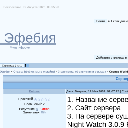
Воскресенье, 09 Августа 2026, 03:55:23
Войти
в 1 клик для
Эфебия
Мультифорум
Добавить страницу в
1
Страница
1
из
1
Эфебия
»
Страна Эфебия: мы в онлайне!
»
Знакомства, объявления и реклама
»
Сервер World 
Сервер
Deimos
Дата: Вторник, 19 Мая 2009, 09:07:25 | Со
1. Название серве
Прохожий
Сообщений:
2
2. Сайт сервера
Репутация:
0
Offline
Замечания:
0%
3. На сервере су
Night Watch 3.0.9