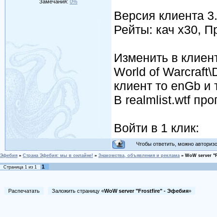
Замечания:
0%
Версия клиента 3.
Рейты: кач х30, П
Изменить в клиент
World of Warcraft\
клиент то enGb и т
В realmlist.wtf проп
Войти в 1 клик:
Чтобы ответить, можно авторизов
Эфебия
»
Страна Эфебия: мы в онлайне!
»
Знакомства, объявления и реклама
»
WoW server "F
1
Страница
1
из
1
Распечатать
Заложить страницу «
WoW server "Frostfire" - Эфебия
»