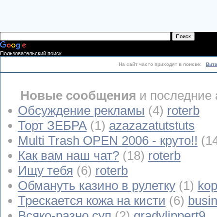
Пользовательский поиск
На сайт часто приходят в поиске:
Вит
Новые сообщения
и последние 
Обсуждение рекламы
(4)
roterb
Торт ЗЕБРА
(1)
azazazatutstuts
Multi Trash OPEN 2006 - круто!!
(1
Как вам наш чат?
(18)
roterb
Ищу тебя
(6)
roterb
Обмануть казино в рулетку
(1)
kop
Трескается кожа на кисти
(6)
busi
Всяко-разно суп
(2)
gradylippert9