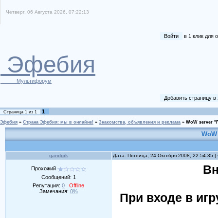
Четверг, 06 Августа 2026, 07:22:13
Войти
в 1 клик для
Эфебия
Мультифорум
Добавить страницу в
1
Страница
1
из
1
Эфебия
»
Страна Эфебия: мы в онлайне!
»
Знакомства, объявления и реклама
»
WoW server "F
WoW s
gandgik
Дата: Пятница, 24 Октября 2008, 22:54:35 
Вн
Прохожий
Сообщений:
1
Репутация:
0
Offline
Замечания:
0%
При входе в игр