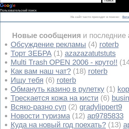
Пользовательский поиск
На сайт часто приходят в поиске:
Вит
Новые сообщения
и последние 
Обсуждение рекламы
(4)
roterb
Торт ЗЕБРА
(1)
azazazatutstuts
Multi Trash OPEN 2006 - круто!!
(1
Как вам наш чат?
(18)
roterb
Ищу тебя
(6)
roterb
Обмануть казино в рулетку
(1)
kop
Трескается кожа на кисти
(6)
busi
Всяко-разно суп
(2)
gradylippert9
Новости туризма
(12)
ap9785833
Куда на новый год поехать?
(13)
a