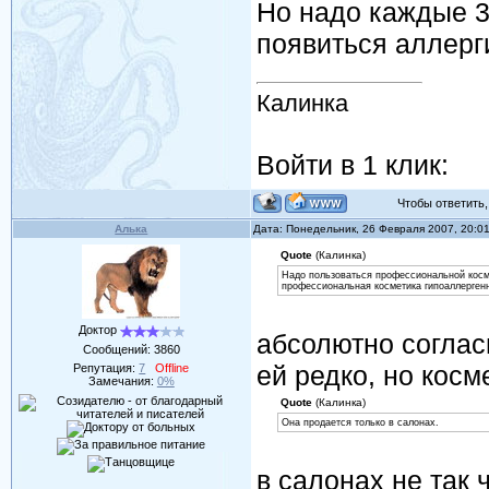
Но надо каждые 3
появиться аллерг
Калинка
Войти в 1 клик:
Чтобы ответить, 
Алька
Дата: Понедельник, 26 Февраля 2007, 20:0
Quote
(Калинка)
Надо пользоваться профессиональной космет
профессиональная косметика гипоаллерген
Доктор
абсолютно соглас
Сообщений:
3860
ей редко, но косм
Репутация:
7
Offline
Замечания:
0%
Quote
(Калинка)
Она продается только в салонах.
в салонах не так 