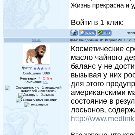
Жизнь прекрасна и у
Войти в 1 клик:
Чтобы 
Алька
Дата: Понедельник, 05 Февраля 2007, 12:0
Косметические ср
масло чайного де
баланс у не дост
Доктор
вызывая у них ро
Сообщений:
3860
Репутация:
7
Offline
для этого предуп
Замечания:
0%
американскими ма
состояние в резу
лосьонов, содерж
http://www.medlink
Все хорошо, что хор