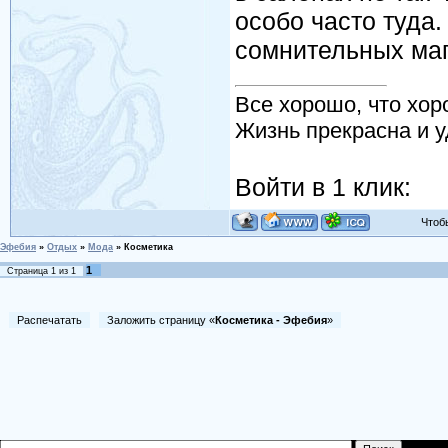
особо часто туда
сомнительных маг
Все хорошо, что хор
Жизнь прекрасна и у
Войти в 1 клик:
Чтобы 
Эфебия
»
Отдых
»
Мода
»
Косметика
1
Страница
1
из
1
Распечатать
Заложить страницу «
Косметика - Эфебия
»