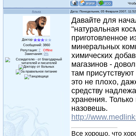
Чтобы 
Алька
Дата: Понедельник, 05 Февраля 2007, 11:5
Давайте для начал
"натуральная косм
приготовленное и
Доктор
минеральных комп
Сообщений:
3860
Репутация:
7
Offline
химических добав
Замечания:
0%
магазинов - дово
там присутствуют 
это не плохо, да
средству надлежа
хранения. Только
назовешь.
http://www.medlink
Все хорошо, что хор