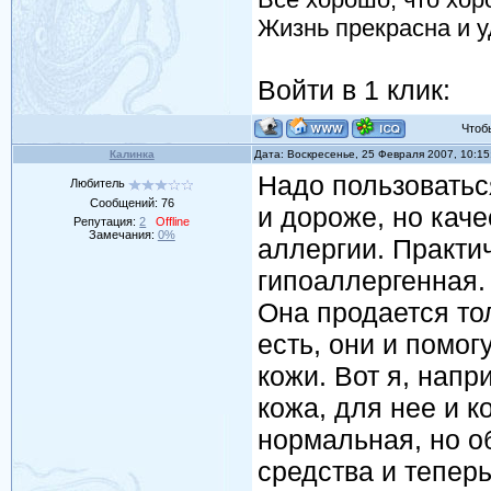
Жизнь прекрасна и у
Войти в 1 клик:
Чтобы 
Калинка
Дата: Воскресенье, 25 Февраля 2007, 10:1
Надо пользоватьс
Любитель
Сообщений:
76
и дороже, но каче
Репутация:
2
Offline
Замечания:
0%
аллергии. Практи
гипоаллергенная.
Она продается тол
есть, они и помо
кожи. Вот я, напр
кожа, для нее и к
нормальная, но о
средства и теперь