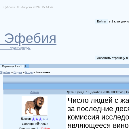
Суббота, 08 Августа 2026, 15:44:42
Войти
в 1 клик для
Эфебия
Мультифорум
Добавить страницу в
1
Страница
1
из
1
Эфебия
»
Отдых
»
Мода
»
Косметика
Алька
Дата: Среда, 13 Декабря 2006, 08:42:45 |
Число людей с жа
за последние деся
комиссия исследо
Доктор
являющееся винов
Сообщений:
3860
Репутация:
7
Offline