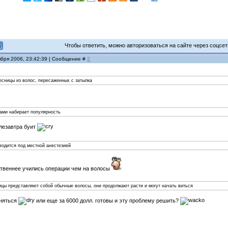
Чтобы ответить, можно авторизоваться на сайте через соцсети
ября 2006, 23:42:39 | Сообщение #
2
есницы из волос, пересаженных с затылка
ами набирает популярность
слезавтра буит
водится под местной анестезией
ственнее учились операции чем на волосы
ицы представляют собой обычные волосы, они продолжают расти и могут начать виться
дняться
или еще за 6000 долл. готовы и эту проблему решить?