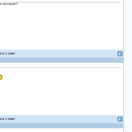
я красивым!!!!
 в 1 клик!
 в 1 клик!