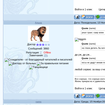
Войти в 1 клик:
Цити
Алька
Дата: Понедельник, 13 Но
Quote
(rams)
реал транс хаир млин
Quote
(rams)
Доктор
на глаза делать бы ка
Сообщений:
3860
Репутация:
7
Offline
да уж, да уж...
Замечания:
0%
Quote
(rams)
косы не дадут векам п
любой сервис за ваш сче
Все хорошо, что хорошо конч
Жизнь прекрасна и удивитель
Войти в 1 клик:
Цити
rams
Дата: Среда, 15 Ноября 2