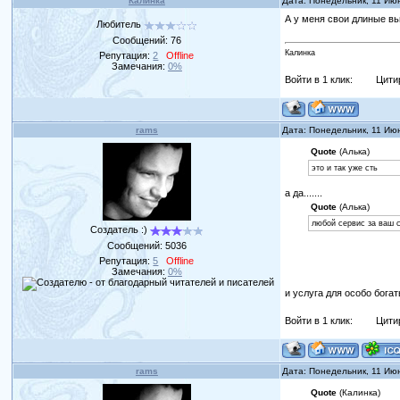
Калинка
Дата: Понедельник, 11 Ию
А у меня свои длиные в
Любитель
Сообщений:
76
Калинка
Репутация:
2
Offline
Замечания:
0%
Войти в 1 клик:
Цити
rams
Дата: Понедельник, 11 Ию
Quote
(Алька)
это и так уже сть
а да.......
Quote
(Алька)
любой сервис за ваш с
Создатель :)
Сообщений:
5036
Репутация:
5
Offline
Замечания:
0%
и услуга для особо богат
Войти в 1 клик:
Цити
rams
Дата: Понедельник, 11 Ию
Quote
(Калинка)