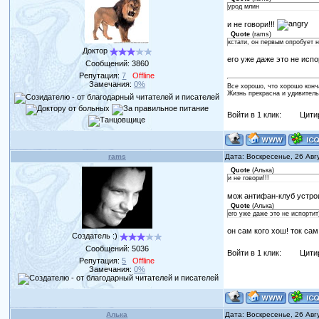
урод млин
и не говори!!!
Quote
(
rams
)
кстати, он первым опробует 
Доктор
его уже даже это не испо
Сообщений:
3860
Репутация:
7
Offline
Замечания:
0%
Все хорошо, что хорошо конч
Жизнь прекрасна и удивитель
Войти в 1 клик:
Цити
rams
Дата: Воскресенье, 26 Авг
Quote
(
Алька
)
и не говори!!!
мож антифан-клуб устр
Quote
(
Алька
)
его уже даже это не испортит
он сам кого хош! ток сам
Создатель :)
Сообщений:
5036
Войти в 1 клик:
Цити
Репутация:
5
Offline
Замечания:
0%
Алька
Дата: Воскресенье, 26 Авг