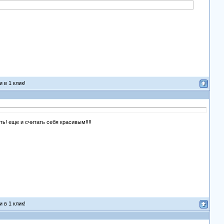
 в 1 клик!
ть! еще и считать себя красивым!!!!
 в 1 клик!