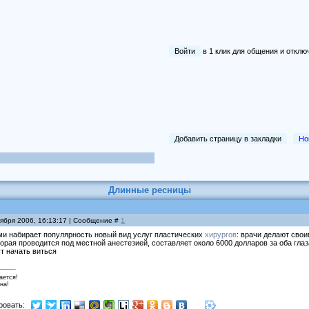
Войти
в 1 клик для общения и отк
Добавить страницу в закладки
Но
Длинные ресницы
тября 2006, 16:13:17 | Сообщение #
1
 набирает популярность новый вид услуг пластических
хирургов
: врачи делают сво
орая проводится под местной анестезией, составляет около 6000 долларов за оба гл
т начать виться
ается!
на!
ровать: