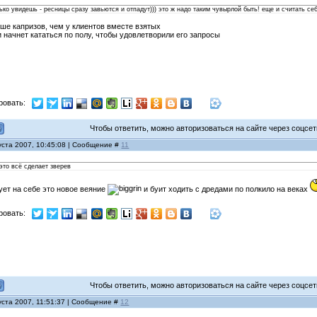
лько увидешь - ресницы сразу завьются и отпадут))) это ж надо таким чувырлой быть! еще и считать себ
ьше капризов, чем у клиентов вместе взятых
и начнет кататься по полу, чтобы удовлетворили его запросы
ровать:
Чтобы ответить, можно авторизоваться на сайте через соцсети
уста 2007, 10:45:08 | Сообщение #
11
 это всё сделает зверев
ует на себе это новое веяние
и буит ходить с дредами по полкило на веках
ровать:
Чтобы ответить, можно авторизоваться на сайте через соцсети
уста 2007, 11:51:37 | Сообщение #
12