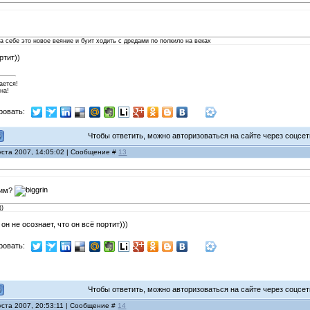
на себе это новое веяние и буит ходить с дредами по полкило на веках
ртит))
ается!
на!
ровать:
Чтобы ответить, можно авторизоваться на сайте через соцсети
уста 2007, 14:05:02 | Сообщение #
13
оим?
))
 он не осознает, что он всё портит)))
ровать:
Чтобы ответить, можно авторизоваться на сайте через соцсети
уста 2007, 20:53:11 | Сообщение #
14