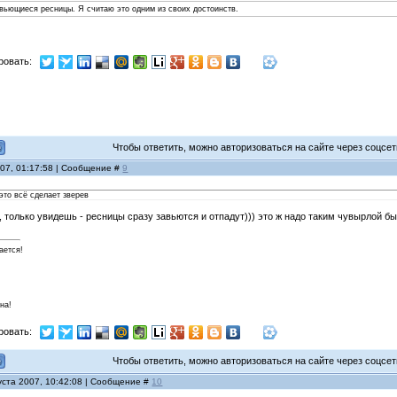
 вьющиеся ресницы. Я считаю это одним из своих достоинств.
ровать:
Чтобы ответить, можно авторизоваться на сайте через соцсети
007, 01:17:58 | Сообщение #
9
 это всё сделает зверев
, только увидешь - ресницы сразу завьются и отпадут))) это ж надо таким чувырлой бы
ается!
на!
ровать:
Чтобы ответить, можно авторизоваться на сайте через соцсети
уста 2007, 10:42:08 | Сообщение #
10