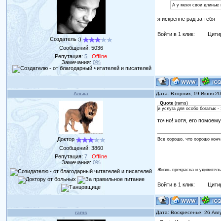
А у меня свои длиные
я искренне рад за тебя
Войти в 1 клик:
Цити
Создатель :)
Сообщений:
5036
Репутация:
5
Offline
Замечания:
0%
Алька
Дата: Вторник, 19 Июня 2
Quote
(
rams
)
и услуга для особо богатых -
точно! хотя, его помоему
Доктор
Все хорошо, что хорошо конч
Сообщений:
3860
Репутация:
7
Offline
Замечания:
0%
Жизнь прекрасна и удивитель
Войти в 1 клик:
Цити
rams
Дата: Воскресенье, 26 Авг