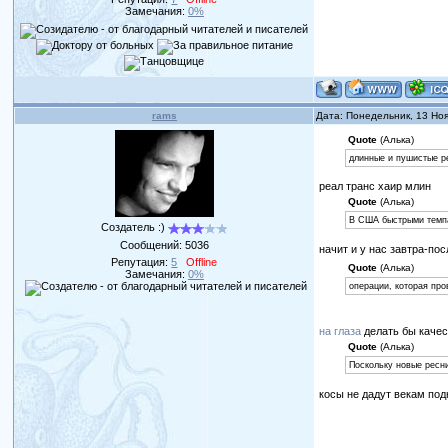
Замечания:
0%
rams
Дата: Понедельник, 13 Но
Quote
(Алька)
длинные и пушистые р
реал транс хаир млин
Quote
(Алька)
В США быстрыми темп
Создатель :)
Сообщений:
5036
начит и у нас завтра-по
Репутация:
5
Offline
Quote
(Алька)
Замечания:
0%
операции, которая про
на глаза
делать бы каче
Quote
(Алька)
Поскольку новые ресн
косы не дадут векам по