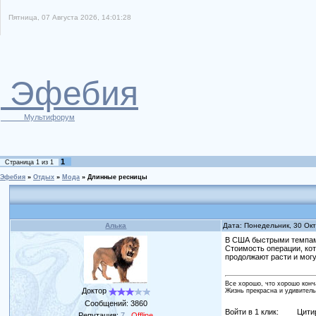
Пятница, 07 Августа 2026, 14:01:28
Эфебия
Мультифорум
1
Страница
1
из
1
Эфебия
»
Отдых
»
Мода
»
Длинные ресницы
Алька
Дата: Понедельник, 30 Ок
В США быстрыми темпами
Стоимость операции, кот
продолжают расти и могу
Все хорошо, что хорошо конч
Доктор
Жизнь прекрасна и удивитель
Сообщений:
3860
Войти в 1 клик:
Цити
Репутация:
7
Offline