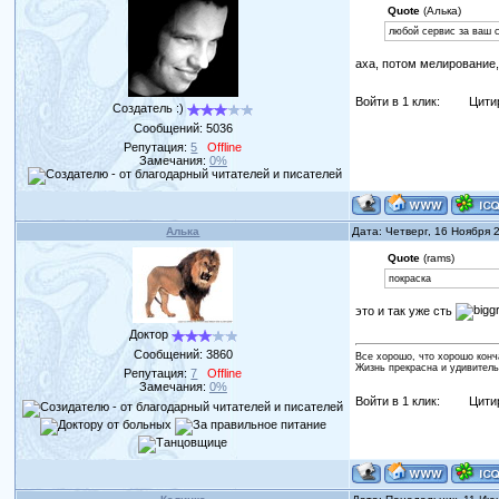
Quote
(Алька)
любой сервис за ваш с
аха, потом мелирование, 
Войти в 1 клик:
Цити
Создатель :)
Сообщений:
5036
Репутация:
5
Offline
Замечания:
0%
Алька
Дата: Четверг, 16 Ноября 
Quote
(rams)
покраска
это и так уже сть
Доктор
Сообщений:
3860
Все хорошо, что хорошо конч
Жизнь прекрасна и удивитель
Репутация:
7
Offline
Замечания:
0%
Войти в 1 клик:
Цити