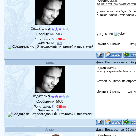
Quote
(
Алька
)
точно! хотя, его помоему, то
у него мли там буит бол
скажет: хатю хатю хатю 
Создатель :)
урод млин
Сообщений:
5036
Репутация:
5
Offline
Замечания:
0%
Войти в 1 клик:
Цити
rams
Дата: Воскресенье, 26 Авг
Quote
(
rams
)
и услуга для особо богатых -
кстати, он первым опроб
Войти в 1 клик:
Цити
Создатель :)
Сообщений:
5036
Репутация:
5
Offline
Замечания:
0%
Алька
Дата: Воскресенье, 26 Авг
Quote
(
rams
)