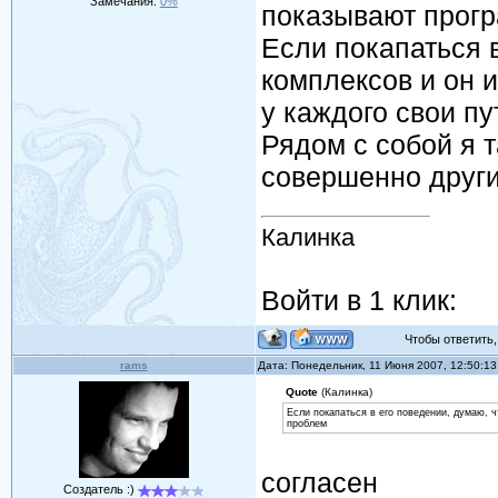
Замечания:
0%
показывают програ
Если покапаться в
комплексов и он 
у каждого свои п
Рядом с собой я т
совершенно друг
Калинка
Войти в 1 клик:
Чтобы ответить, 
rams
Дата: Понедельник, 11 Июня 2007, 12:50:1
Quote
(Калинка)
Если покапаться в его поведении, думаю, ч
проблем
согласен
Создатель :)