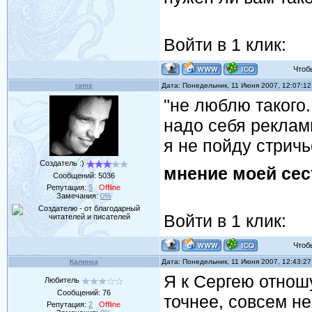
Войти в 1 клик:
Чтобы 
rams
Дата: Понедельник, 11 Июня 2007, 12:07:1
"не люблю такого.
надо себя реклами
я не пойду стричь
Создатель :)
мнение моей се
Сообщений:
5036
Репутация:
5
Offline
Замечания:
0%
Войти в 1 клик:
Чтобы 
Калинка
Дата: Понедельник, 11 Июня 2007, 12:43:2
Я к Сергею отнош
Любитель
Сообщений:
76
точнее, совсем не
Репутация:
2
Offline