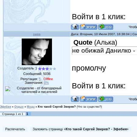
Войти в 1 клик:
Чтобы 
rams
Дата: Вторник, 10 Июля 2007, 16:38:04 | 
Quote
(
Алька
)
не обижай Данилко - 
промолчу
Создатель :)
Сообщений:
5036
Репутация:
5
Offline
Замечания:
0%
Войти в 1 клик:
Чтобы 
Эфебия
»
Отдых
»
Мода
»
Кто такой Сергей Зверев?
(Что за существо?)
1
Страница
1
из
1
Распечатать
Заложить страницу «
Кто такой Сергей Зверев? - Эфебия
»