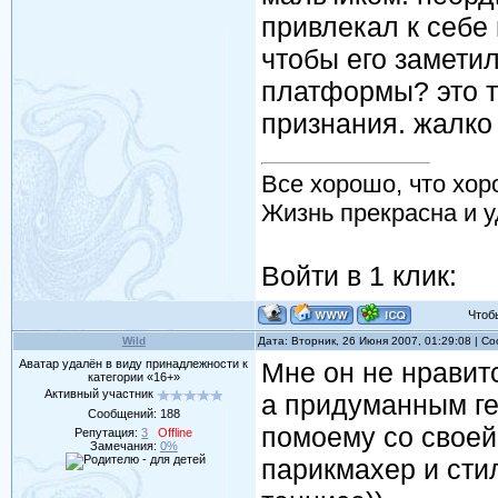
привлекал к себе 
чтобы его заметил
платформы? это т
признания. жалко е
Все хорошо, что хор
Жизнь прекрасна и у
Войти в 1 клик:
Чтобы 
Wild
Дата: Вторник, 26 Июня 2007, 01:29:08 | 
Аватар удалён в виду принадлежности к
Мне он не нравитс
категории «16+»
Активный участник
а придуманным ге
Сообщений:
188
помоему со своей
Репутация:
3
Offline
Замечания:
0%
парикмахер и стил