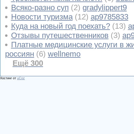
Всяко-разно суп
(2)
gradylippert9
Новости туризма
(12)
ap9785833
Куда на новый год поехать?
(13)
a
Отзывы путешественников
(3)
ap
Платные медицинские услуги в ж
россиян
(6)
wellnemo
Ещё 300
Хостинг от
uCoz