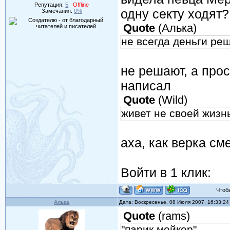
Репутация:
5
Offline
одну секту ходят?
Замечания:
0%
Quote
(
Алька
)
не всегда деньги ре
не решают, а прос
написал
Quote
(
Wild
)
живет не своей жизн
аха, как верка сме
Войти в 1 клик:
Чтобы 
Алька
Дата: Воскресенье, 08 Июля 2007, 16:33:2
Quote
(
rams
)
"парик мейкер"