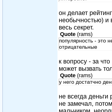
он делает рейтинг
необычностью) и в
весь секрет.
Quote
(
rams
)
популярность - это 
отрицательные
к вопросу - за что
может вызвать толь
Quote
(
rams
)
у него достатчно ден
не всегда деньги 
не замечал, пото
мальчиком. неорд