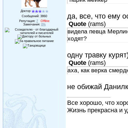
Доктор
да, все, что ему 
Сообщений:
3860
Репутация:
7
Offline
Quote
(
rams
)
Замечания:
0%
видела певца Мерлин
ходят?
одну травку курят)
Quote
(
rams
)
аха, как верка смердю
не обижай Данилк
Все хорошо, что хор
Жизнь прекрасна и у