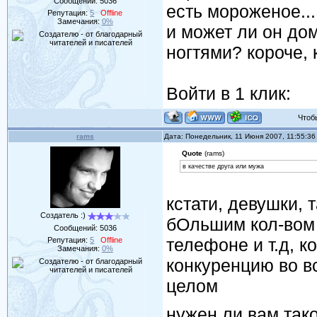
Сообщений:
5036
есть мороженое..
Репутация:
5
Offline
Замечания:
0%
и может ли он дом
ногтями? короче, 
Войти в 1 клик:
Чтобы 
rams
Дата: Понедельник, 11 Июня 2007, 11:55:3
Quote
(rams)
в качестве друга или мужа
кстати, девушки, 
Создатель :)
бОльшим кол-вом 
Сообщений:
5036
телефоне и т.д, к
Репутация:
5
Offline
Замечания:
0%
конкуренцию во вс
целом
нужен ли вам так