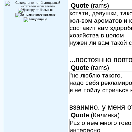
Quote
(
rams
)
кстати, девушки, так
кол-вом ароматов и к
составит вам здороб
хозяйства в целом
нужен ли вам такой
...постоянно повт
Quote
(
rams
)
"не люблю такого.
надо себя рекламиров
я не пойду стричься к
взаимно. у меня о
Quote
(
Калинка
)
Раз о нем много гово
интересно.