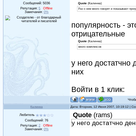
Сообщений:
5036
Quote
(Калинка)
Репутация:
5
Offline
Раз о нем много говорят и показывают прогр
Замечания:
0%
популярность - э
отрицательные
Quote
(Калинка)
много комплексов
у него достатчно 
них
Войти в 1 клик:
Чтобы 
Калинка
Дата: Вторник, 12 Июня 2007, 10:19:12 | 
Quote
(
rams
)
Любитель
Сообщений:
76
у него достатчно ден
Репутация:
2
Offline
Замечания:
0%