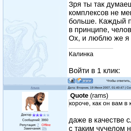
Зря ты так думае
комплексов не ме
больше. Каждый п
в принципе, челов
Ох, и люблю же я
Калинка
Войти в 1 клик:
Чтобы ответить, 
Алька
Дата: Вторник, 19 Июня 2007, 01:40:47 | 
Quote
(
rams
)
короче, как он вам в
Доктор
даже в качестве с
Сообщений:
3860
Репутация:
7
Offline
с таким чучелом 
Замечания:
0%