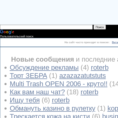
Пользовательский поиск
На сайт часто приходят в поиске:
Вит
Новые сообщения
и последние 
Обсуждение рекламы
(4)
roterb
Торт ЗЕБРА
(1)
azazazatutstuts
Multi Trash OPEN 2006 - круто!!
(1
Как вам наш чат?
(18)
roterb
Ищу тебя
(6)
roterb
Обмануть казино в рулетку
(1)
kop
Трескается кожа на кисти
(6)
busi