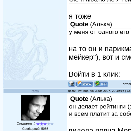
я тоже
Quote
(
Алька
)
у меня от одного его
на то он и парикм
мейкер"), вот и с
Войти в 1 клик:
Чтобы 
rams
Дата: Пятница, 06 Июля 2007, 20:49:16 | 
Quote
(
Алька
)
он делает рейтинги 
и всем платит за соб
Создатель :)
видела певца Мер
Сообщений:
5036