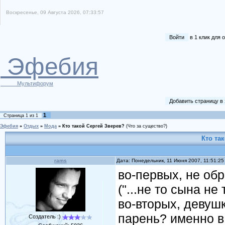
Воскресенье, 09 Августа 2026, 07:33:57
Войти
в 1 клик для
Эфебия
Мультифорум
Добавить страницу в
1
Страница
1
из
1
Эфебия
»
Отдых
»
Мода
»
Кто такой Сергей Зверев?
(Что за существо?)
Кто та
rams
Дата: Понедельник, 11 Июня 2007, 11:51:2
во-первых, не об
("...не то сына не 
во-вторых, девушки
парень? именно в 
Создатель :)