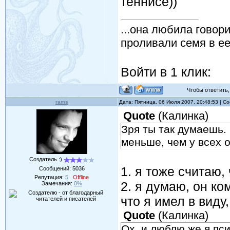
теннисе))
...она любила говори
проливали семя в ее
Войти в 1 клик:
Чтобы ответить, 
rams
Дата: Пятница, 06 Июля 2007, 20:48:53 | 
Quote
(
Калинка
)
Зря ты так думаешь.
меньше, чем у всех 
Создатель :)
1. я тоже считаю,
Сообщений:
5036
Репутация:
5
Offline
2. я думаю, он ко
Замечания:
0%
что я имел в виду
Quote
(
Калинка
)
Ох, и люблю же я пс